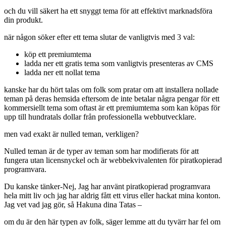
och du vill säkert ha ett snyggt tema för att effektivt marknadsföra
din produkt.
när någon söker efter ett tema slutar de vanligtvis med 3 val:
köp ett premiumtema
ladda ner ett gratis tema som vanligtvis presenteras av CMS
ladda ner ett nollat tema
kanske har du hört talas om folk som pratar om att installera nollade
teman på deras hemsida eftersom de inte betalar några pengar för ett
kommersiellt tema som oftast är ett premiumtema som kan köpas för
upp till hundratals dollar från professionella webbutvecklare.
men vad exakt är nulled teman, verkligen?
Nulled teman är de typer av teman som har modifierats för att
fungera utan licensnyckel och är webbekvivalenten för piratkopierad
programvara.
Du kanske tänker-Nej, Jag har använt piratkopierad programvara
hela mitt liv och jag har aldrig fått ett virus eller hackat mina konton.
Jag vet vad jag gör, så Hakuna dina Tatas –
om du är den här typen av folk, säger lemme att du tyvärr har fel om