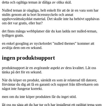
detta och ogiltiga teman är dåliga av olika skäl.
Nulled teman är olagliga, helt enkelt för att de är en vara som har
stulits genom att ta bort licensnyckeln och annat
upphovsrättsskyddat material. Det skulle inte ha behövt upphävas
om det var gratis, eller hur?
det finns många webbplatser där du kan ladda ner nulled-teman,
tydligen gratis.
en enkel googling av nyckelordet ”nulled themes” kommer att
avslöja dem om en sekund.
ingen produktsupport
produktsupport är en avgörande aspekt av dess kvalitet. Låt oss
tänka på det för en sekund.
När du köper en produkt, särskilt en som är relaterad till datorer,
förväntar du dig att få en garanti och support från tillverkaren om
något inte fungerar korrekt.
men om du inte köper produkten får du inget stöd.
låt oss nu säga att du har tur och har installerat ett ogiltigt tema som