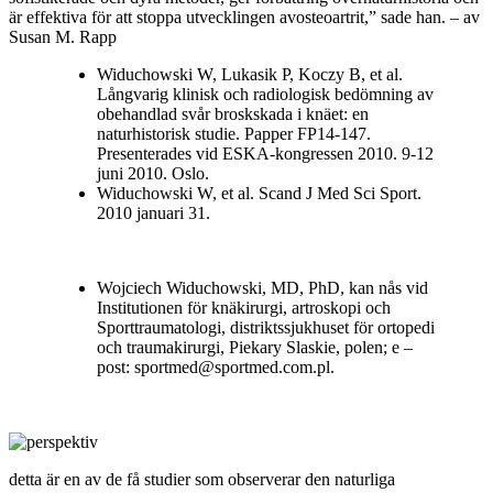
är effektiva för att stoppa utvecklingen avosteoartrit,” sade han. – av
Susan M. Rapp
Widuchowski W, Lukasik P, Koczy B, et al.
Långvarig klinisk och radiologisk bedömning av
obehandlad svår broskskada i knäet: en
naturhistorisk studie. Papper FP14-147.
Presenterades vid ESKA-kongressen 2010. 9-12
juni 2010. Oslo.
Widuchowski W, et al. Scand J Med Sci Sport.
2010 januari 31.
Wojciech Widuchowski, MD, PhD, kan nås vid
Institutionen för knäkirurgi, artroskopi och
Sporttraumatologi, distriktssjukhuset för ortopedi
och traumakirurgi, Piekary Slaskie, polen; e –
post:
sportmed@sportmed.com.pl
.
detta är en av de få studier som observerar den naturliga