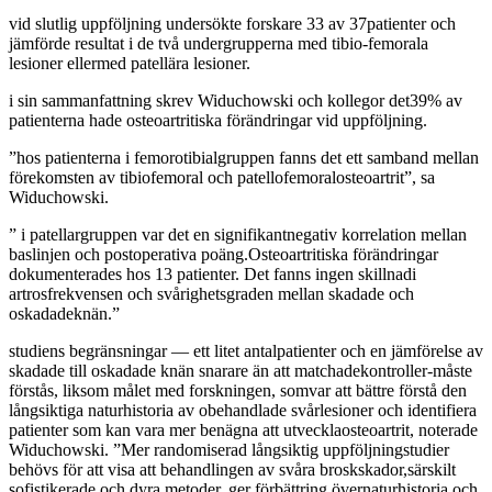
vid slutlig uppföljning undersökte forskare 33 av 37patienter och
jämförde resultat i de två undergrupperna med tibio-femorala
lesioner ellermed patellära lesioner.
i sin sammanfattning skrev Widuchowski och kollegor det39% av
patienterna hade osteoartritiska förändringar vid uppföljning.
”hos patienterna i femorotibialgruppen fanns det ett samband mellan
förekomsten av tibiofemoral och patellofemoralosteoartrit”, sa
Widuchowski.
” i patellargruppen var det en signifikantnegativ korrelation mellan
baslinjen och postoperativa poäng.Osteoartritiska förändringar
dokumenterades hos 13 patienter. Det fanns ingen skillnadi
artrosfrekvensen och svårighetsgraden mellan skadade och
oskadadeknän.”
studiens begränsningar — ett litet antalpatienter och en jämförelse av
skadade till oskadade knän snarare än att matchadekontroller-måste
förstås, liksom målet med forskningen, somvar att bättre förstå den
långsiktiga naturhistoria av obehandlade svårlesioner och identifiera
patienter som kan vara mer benägna att utvecklaosteoartrit, noterade
Widuchowski. ”Mer randomiserad långsiktig uppföljningstudier
behövs för att visa att behandlingen av svåra broskskador,särskilt
sofistikerade och dyra metoder, ger förbättring övernaturhistoria och