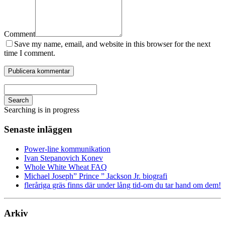
Comment
Save my name, email, and website in this browser for the next
time I comment.
Search
Searching is in progress
Senaste inläggen
Power-line kommunikation
Ivan Stepanovich Konev
Whole White Wheat FAQ
Michael Joseph” Prince ” Jackson Jr. biografi
fleråriga gräs finns där under lång tid-om du tar hand om dem!
Arkiv