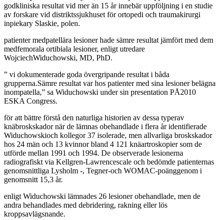
godkliniska resultat vid mer än 15 år innebär uppföljning i en studie
av forskare vid distriktssjukhuset för ortopedi och traumakirurgi
inpiekary Slaskie, polen.
patienter medpatellära lesioner hade sämre resultat jämfört med dem
medfemorala ortibiala lesioner, enligt utredare
WojciechWiduchowski, MD, PhD.
” vi dokumenterade goda övergripande resultat i båda
grupperna.Sämre resultat var hos patienter med sina lesioner belägna
inompatella,” sa Widuchowski under sin presentation PÅ2010
ESKA Congress.
för att bättre förstå den naturliga historien av dessa typerav
knäbroskskador när de lämnas obehandlade i flera år identifierade
Widuchowskioch kollegor 37 isolerade, men allvarliga broskskador
hos 24 män och 13 kvinnor bland 4 121 knäartroskopier som de
utförde mellan 1991 och 1994. De observerade lesionerna
radiografiskt via Kellgren-Lawrencescale och bedömde patienternas
genomsnittliga Lysholm -, Tegner-och WOMAC-poänggenom i
genomsnitt 15,3 år.
enligt Widuchowski lämnades 26 lesioner obehandlade, men de
andra behandlades med debridering, rakning eller lös
kroppsavlägsnande.