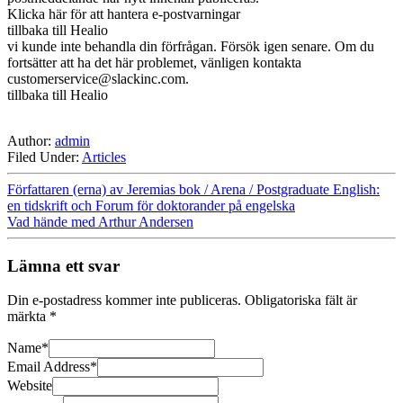
Klicka här för att hantera e-postvarningar
tillbaka till Healio
vi kunde inte behandla din förfrågan. Försök igen senare. Om du
fortsätter att ha det här problemet, vänligen kontakta
customerservice@slackinc.com
.
tillbaka till Healio
Author:
admin
Filed Under:
Articles
Författaren (erna) av Jeremias bok / Arena / Postgraduate English:
en tidskrift och Forum för doktorander på engelska
Vad hände med Arthur Andersen
Lämna ett svar
Din e-postadress kommer inte publiceras.
Obligatoriska fält är
märkta
*
Name
*
Email Address
*
Website