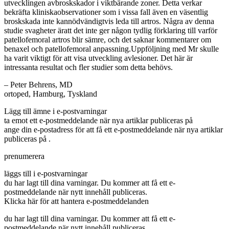
utvecklingen avbroskskador i viktbärande zoner. Detta verkar
bekräfta kliniskaobservationer som i vissa fall även en väsentlig
broskskada inte kannödvändigtvis leda till artros. Några av denna
studie svagheter äratt det inte ger någon tydlig förklaring till varför
patellofemoral artros blir sämre, och det saknar kommentarer om
benaxel och patellofemoral anpassning.Uppföljning med Mr skulle
ha varit viktigt för att visa utveckling avlesioner. Det här är
intressanta resultat och fler studier som detta behövs.
– Peter Behrens, MD
ortoped, Hamburg, Tyskland
Lägg till ämne i e-postvarningar
ta emot ett e-postmeddelande när nya artiklar publiceras på
ange din e-postadress för att få ett e-postmeddelande när nya artiklar
publiceras på .
prenumerera
läggs till i e-postvarningar
du har lagt till dina varningar. Du kommer att få ett e-
postmeddelande när nytt innehåll publiceras.
Klicka här för att hantera e-postmeddelanden
du har lagt till dina varningar. Du kommer att få ett e-
postmeddelande när nytt innehåll publiceras.