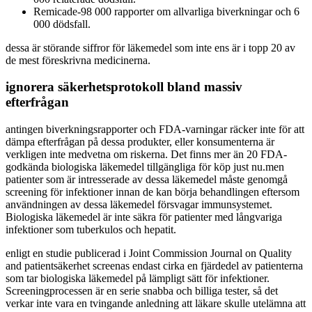
Remicade-98 000 rapporter om allvarliga biverkningar och 6
000 dödsfall.
dessa är störande siffror för läkemedel som inte ens är i topp 20 av
de mest föreskrivna medicinerna.
ignorera säkerhetsprotokoll bland massiv
efterfrågan
antingen biverkningsrapporter och FDA-varningar räcker inte för att
dämpa efterfrågan på dessa produkter, eller konsumenterna är
verkligen inte medvetna om riskerna. Det finns mer än 20 FDA-
godkända biologiska läkemedel tillgängliga för köp just nu.men
patienter som är intresserade av dessa läkemedel måste genomgå
screening för infektioner innan de kan börja behandlingen eftersom
användningen av dessa läkemedel försvagar immunsystemet.
Biologiska läkemedel är inte säkra för patienter med långvariga
infektioner som tuberkulos och hepatit.
enligt en studie publicerad i Joint Commission Journal on Quality
and patientsäkerhet screenas endast cirka en fjärdedel av patienterna
som tar biologiska läkemedel på lämpligt sätt för infektioner.
Screeningprocessen är en serie snabba och billiga tester, så det
verkar inte vara en tvingande anledning att läkare skulle utelämna att