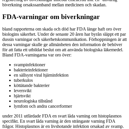
biverkning orsakssamband mellan medicinen och skadan.
FDA-varningar om biverkningar
bland rapporterna om skada och död har FDA länge haft oro över
biologins säkerhet. Under de senaste 20 åren har byrån släppt ett par
dussin varningar och säkerhetskommunikation. Förhoppningen är att
dessa varningar skulle ge allmänheten den information de behöver
för att fatta ett utbildat beslut om att använda biologiska läkemedel.
Bland FDA-varningarna var oro över:
svampinfektioner
bakterieinfektioner
en sällsynt viral hjärninfektion
tuberkulos
köttätande bakterier
leversvikt
hjärtsvikt
neurologiska tillstånd
lymfom och andra cancerformer
under 2011 utfärdade FDA en svart låda varning om histoplasmos
specifikt. En svart låda varning är den strängaste varning FDA
frågor. Histoplasmos är en livshotande infektion orsakad av svamp.