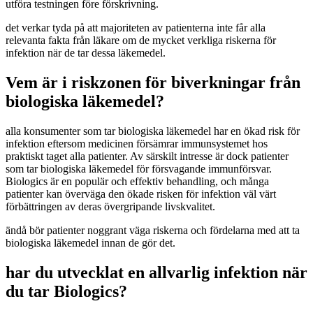
utföra testningen före förskrivning.
det verkar tyda på att majoriteten av patienterna inte får alla
relevanta fakta från läkare om de mycket verkliga riskerna för
infektion när de tar dessa läkemedel.
Vem är i riskzonen för biverkningar från
biologiska läkemedel?
alla konsumenter som tar biologiska läkemedel har en ökad risk för
infektion eftersom medicinen försämrar immunsystemet hos
praktiskt taget alla patienter. Av särskilt intresse är dock patienter
som tar biologiska läkemedel för försvagande immunförsvar.
Biologics är en populär och effektiv behandling, och många
patienter kan överväga den ökade risken för infektion väl värt
förbättringen av deras övergripande livskvalitet.
ändå bör patienter noggrant väga riskerna och fördelarna med att ta
biologiska läkemedel innan de gör det.
har du utvecklat en allvarlig infektion när
du tar Biologics?