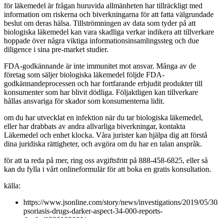
för läkemedel är frågan huruvida allmänheten har tillräckligt med
information om riskerna och biverkningarna för att fatta välgrundade
beslut om deras hälsa. Tillströmningen av data som tyder på att
biologiska läkemedel kan vara skadliga verkar indikera att tillverkare
hoppade över några viktiga informationsinsamlingssteg och due
diligence i sina pre-market studier.
FDA-godkännande är inte immunitet mot ansvar. Många av de
företag som säljer biologiska läkemedel följde FDA-
godkännandeprocessen och har fortfarande erbjudit produkter till
konsumenter som har blivit dödliga. Följaktligen kan tillverkare
hållas ansvariga för skador som konsumenterna lidit.
om du har utvecklat en infektion när du tar biologiska läkemedel,
eller har drabbats av andra allvarliga biverkningar, kontakta
Läkemedel och enhet klocka. Våra jurister kan hjälpa dig att förstå
dina juridiska rättigheter, och avgöra om du har en talan anspråk.
för att ta reda på mer, ring oss avgiftsfritt på 888-458-6825, eller så
kan du fylla i vårt onlineformulär för att boka en gratis konsultation.
källa:
https://www.jsonline.com/story/news/investigations/2019/05/30/a
psoriasis-drugs-darker-aspect-34-000-reports-