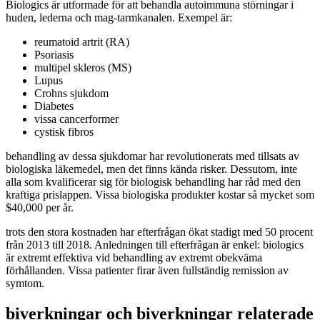
Biologics är utformade för att behandla autoimmuna störningar i
huden, lederna och mag-tarmkanalen. Exempel är:
reumatoid artrit (RA)
Psoriasis
multipel skleros (MS)
Lupus
Crohns sjukdom
Diabetes
vissa cancerformer
cystisk fibros
behandling av dessa sjukdomar har revolutionerats med tillsats av
biologiska läkemedel, men det finns kända risker. Dessutom, inte
alla som kvalificerar sig för biologisk behandling har råd med den
kraftiga prislappen. Vissa biologiska produkter kostar så mycket som
$40,000 per år.
trots den stora kostnaden har efterfrågan ökat stadigt med 50 procent
från 2013 till 2018. Anledningen till efterfrågan är enkel: biologics
är extremt effektiva vid behandling av extremt obekväma
förhållanden. Vissa patienter firar även fullständig remission av
symtom.
biverkningar och biverkningar relaterade