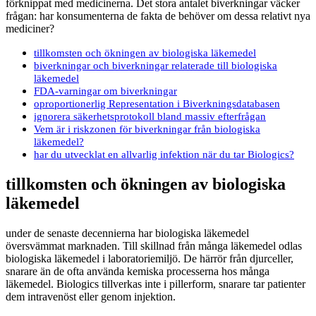
förknippat med medicinerna. Det stora antalet biverkningar väcker
frågan: har konsumenterna de fakta de behöver om dessa relativt nya
mediciner?
tillkomsten och ökningen av biologiska läkemedel
biverkningar och biverkningar relaterade till biologiska
läkemedel
FDA-varningar om biverkningar
oproportionerlig Representation i Biverkningsdatabasen
ignorera säkerhetsprotokoll bland massiv efterfrågan
Vem är i riskzonen för biverkningar från biologiska
läkemedel?
har du utvecklat en allvarlig infektion när du tar Biologics?
tillkomsten och ökningen av biologiska
läkemedel
under de senaste decennierna har biologiska läkemedel
översvämmat marknaden. Till skillnad från många läkemedel odlas
biologiska läkemedel i laboratoriemiljö. De härrör från djurceller,
snarare än de ofta använda kemiska processerna hos många
läkemedel. Biologics tillverkas inte i pillerform, snarare tar patienter
dem intravenöst eller genom injektion.