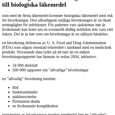
till biologiska läkemedel
som med de flesta läkemedel kommer biologiska läkemedel med risk
för biverkningar. Den allvarligaste möjliga biverkningen är en ökad
mottaglighet för infektioner. För patienter vars sjukdomar inte är
livshotande kan hotet om en eventuellt dödlig infektion inte vara värt
risken. Det är ju inte som om biverkningar är en sällsynt händelse.
en biverkning definieras av U. S. Food and Drug Administration
(FDA) som någon oönskad erfarenhet i samband med en medicinsk
produkt. Nuvarande data tyder på att mer än en miljon
biverkningsrapporter har lämnats in sedan 2004, inklusive:
34 000 dödsfall
500 000 rapporter om ”allvarliga” biverkningar
en ”allvarlig” biverkning innebär:
död
funktionshinder
sjukhusvistelse
Permanent skada
en livshotande komplikation
registrering av biverkningar innebär emellertid inte en ”allvarlig”