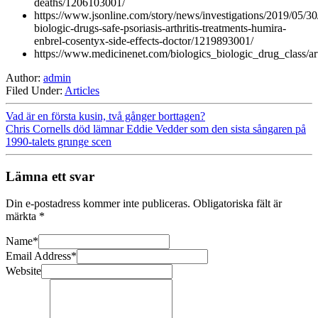
deaths/1206103001/
https://www.jsonline.com/story/news/investigations/2019/05/30
biologic-drugs-safe-psoriasis-arthritis-treatments-humira-
enbrel-cosentyx-side-effects-doctor/1219893001/
https://www.medicinenet.com/biologics_biologic_drug_class/a
Author:
admin
Filed Under:
Articles
Vad är en första kusin, två gånger borttagen?
Chris Cornells död lämnar Eddie Vedder som den sista sångaren på
1990-talets grunge scen
Lämna ett svar
Din e-postadress kommer inte publiceras.
Obligatoriska fält är
märkta
*
Name
*
Email Address
*
Website