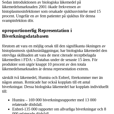
Sedan introduktionen av biologiska läkemedel på
läkemedelsmarknaden 2001 ökade frekvensen av
histoplasmosinfektioner som orsakade sjukhusvistelse med 15
procent. Ungefär en av fem patienter på sjukhus för denna
svampinfektion dör.
oproportionerlig Representation i
Biverkningsdatabasen
förutom att vara en möjlig orsak till den signifikanta ökningen av
histoplasmosis sjukhusinläggningar, har biologiska läkemedel den
otrevliga skillnaden att vara de mest citerade receptbelagda
läkemedlen i FDA: s Databas under de senaste 15 åren. För
produkter som utgör knappt 10 procent av den totala
läkemedelsmarknaden är denna representation extrem.
särskilt två läkemedel, Humira och Enbrel, förekommer mer än
någon annan. Remicade har också kopplats till ett antal
biverkningar. Dessa biologiska läkemedel har kopplats individuellt
till:
Humira – 169 000 biverkningsrapporter med 13 000
relaterade dödsfall.
Enbrel-135 000 rapporter om allvarliga biverkningar och 8
000 relaterade dödsfall.