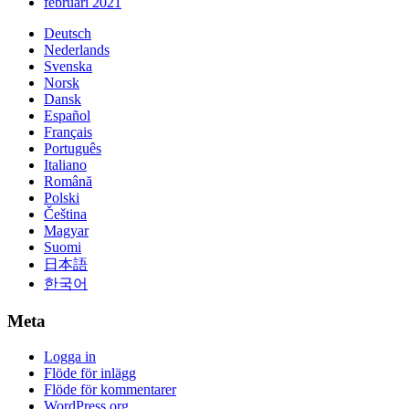
februari 2021
Deutsch
Nederlands
Svenska
Norsk
Dansk
Español
Français
Português
Italiano
Română
Polski
Čeština
Magyar
Suomi
日本語
한국어
Meta
Logga in
Flöde för inlägg
Flöde för kommentarer
WordPress.org