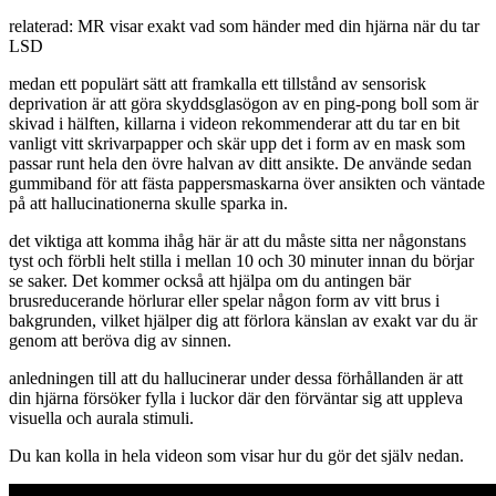
relaterad: MR visar exakt vad som händer med din hjärna när du tar
LSD
medan ett populärt sätt att framkalla ett tillstånd av sensorisk
deprivation är att göra skyddsglasögon av en ping-pong boll som är
skivad i hälften, killarna i videon rekommenderar att du tar en bit
vanligt vitt skrivarpapper och skär upp det i form av en mask som
passar runt hela den övre halvan av ditt ansikte. De använde sedan
gummiband för att fästa pappersmaskarna över ansikten och väntade
på att hallucinationerna skulle sparka in.
det viktiga att komma ihåg här är att du måste sitta ner någonstans
tyst och förbli helt stilla i mellan 10 och 30 minuter innan du börjar
se saker. Det kommer också att hjälpa om du antingen bär
brusreducerande hörlurar eller spelar någon form av vitt brus i
bakgrunden, vilket hjälper dig att förlora känslan av exakt var du är
genom att beröva dig av sinnen.
anledningen till att du hallucinerar under dessa förhållanden är att
din hjärna försöker fylla i luckor där den förväntar sig att uppleva
visuella och aurala stimuli.
Du kan kolla in hela videon som visar hur du gör det själv nedan.