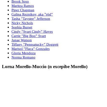
Brook Soso
Maritza Ramos
Piper Chapman
Galina Reznikov, aka ”röd”
Tasha ”Taystee” Jefferson
Nicky Nichols
Sophia Burset
Cindy ”Svart Cindy” Hayes
Carrie ”Big Boo” Svart
Janae Watson
Tiffany ”Pennsatucky” Doggett
Marisol ”Flaca” Gonzales
Gloria Mendoza
Norma Romano
Lorna Morello-Muccio (n excepibe Morello)