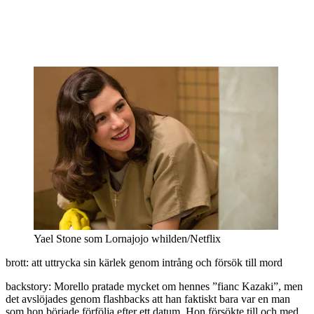
Yael Stone som Lornajojo whilden/Netflix
brott: att uttrycka sin kärlek genom intrång och försök till mord
backstory: Morello pratade mycket om hennes ”fianc Kazaki”, men
det avslöjades genom flashbacks att han faktiskt bara var en man
som hon började förfölja efter ett datum. Hon försökte till och med