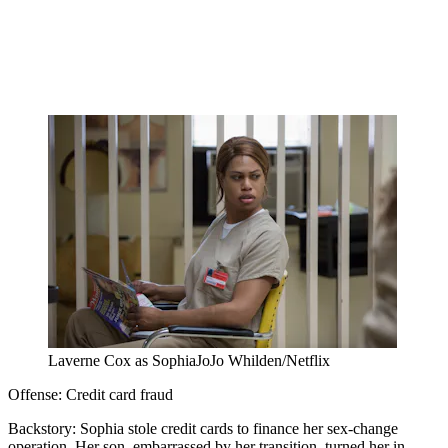
Laverne Cox as SophiaJoJo Whilden/Netflix
Offense: Credit card fraud
Backstory: Sophia stole credit cards to finance her sex-change
operation. Her son, embarrassed by her transition, turned her in.