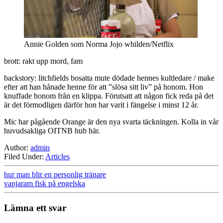
Annie Golden som Norma Jojo whilden/Netflix
brott: rakt upp mord, fam
backstory: litchfields bosatta mute dödade hennes kultledare / make
efter att han hånade henne för att ”slösa sitt liv” på honom. Hon
knuffade honom från en klippa. Förutsatt att någon fick reda på det
är det förmodligen därför hon har varit i fängelse i minst 12 år.
Mic har pågående Orange är den nya svarta täckningen. Kolla in vår
huvudsakliga OITNB hub här.
Author:
admin
Filed Under:
Articles
hur man blir en personlig tränare
vanjaram fisk på engelska
Lämna ett svar