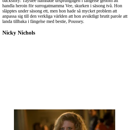
backstory: Taystee hamnade ursprungligen i fängelse genom att
handla heroin för surrogatmamma Vee, skurken i säsong två. Hon
släpptes under säsong ett, men hon hade så mycket problem att
anpassa sig till den verkliga världen att hon avsiktligt brutit parole att
landa tillbaka i fängelse med bestie, Poussey.
Nicky Nichols