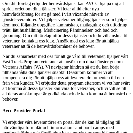
Om ditt företag erbjuder hemvårdstjänst kan AVCC hjälpa dig att
sprida ordet om dina tjänster. Vi letar alltid efter nya
hemvårdsföretag för att gå med i vårt växande nätverk av
tjänsteleverantörer. Vi hjälper veteraner tillgång tjänster som hjälper
dem med följande uppgifter: kamratskap, matlagning och utfodring,
tvätt, lätt hushållning, Medicinering Påminnelser, och bad och
grooming. Om ditt företag utför dessa tjänster och du vill ansluta till
veteraner, kontakta oss idag. Ansök med oss idag för att hjälpa
veteraner att få de hemvårdsförmåner de behöver.
När du samarbetar med oss för att ge vård till veteraner, hjälper vårt
Fast Track-Program veteraner att ansöka om dina tjänster genom
Veterans Affairs (VA). Vi navigerar hindren så att du kan börja
tillhandahålla dina tjänster snabbt. Dessutom kommer vi att
kompensera dig för att hjälpa oss att leverera dokumenten till och
från våra kunder. Vi erbjuder detta program eftersom vi vet hur svårt
att komma åt dessa tjänster kan vara för veteraner, och vi vill se till
att deras ansökningar är godkända och de kan komma åt hemvård de
behöver.
Avcc Provider Portal
Vi erbjuder våra leverantörer en portal där de kan få tillgång till
nödvändiga formulär och information samt boot camps med
marknadsföring och försäljning bästa praxis tips som hjälper dig att