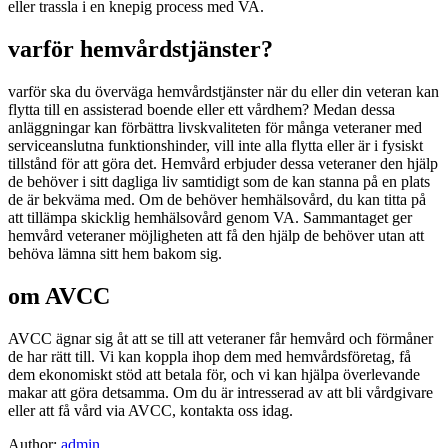
eller trassla i en knepig process med VA.
varför hemvårdstjänster?
varför ska du överväga hemvårdstjänster när du eller din veteran kan
flytta till en assisterad boende eller ett vårdhem? Medan dessa
anläggningar kan förbättra livskvaliteten för många veteraner med
serviceanslutna funktionshinder, vill inte alla flytta eller är i fysiskt
tillstånd för att göra det. Hemvård erbjuder dessa veteraner den hjälp
de behöver i sitt dagliga liv samtidigt som de kan stanna på en plats
de är bekväma med. Om de behöver hemhälsovård, du kan titta på
att tillämpa skicklig hemhälsovård genom VA. Sammantaget ger
hemvård veteraner möjligheten att få den hjälp de behöver utan att
behöva lämna sitt hem bakom sig.
om AVCC
AVCC ägnar sig åt att se till att veteraner får hemvård och förmåner
de har rätt till. Vi kan koppla ihop dem med hemvårdsföretag, få
dem ekonomiskt stöd att betala för, och vi kan hjälpa överlevande
makar att göra detsamma. Om du är intresserad av att bli vårdgivare
eller att få vård via AVCC, kontakta oss idag.
Author:
admin