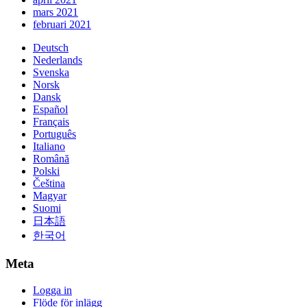
mars 2021
februari 2021
Deutsch
Nederlands
Svenska
Norsk
Dansk
Español
Français
Português
Italiano
Română
Polski
Čeština
Magyar
Suomi
日本語
한국어
Meta
Logga in
Flöde för inlägg