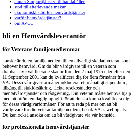
annan Supporttjänst vi tillhandahåller
stöd till efterlevande makar
ekonomiskt stöd för hemvårdstjänster
varför hemvårdstjänster?
om AVCC
bli en Hemvårdsleverantör
för Veterans familjemedlemmar
kanske är du en familjemedlem till en allvarligt skadad veteran som
behöver hemvård. Om du blir vårdgivare till en veteran som
drabbats av kvalificerade skador före den 7 maj 1975 eller efter den
11 September 2001 kan du kvalificera dig för flera förmåner från
VA. Dessa vårdgivarförmåner inkluderar ett månatligt stipendium,
tillgång till sjukförsäkring, täckta resekostnader och
mentalvårdstjänster och rådgivning. Din veteran måste behöva hjälp
med att utföra en daglig uppgift för att du ska kunna kvalificera dig
för dessa vårdgivarförmåner. För att ta reda på mer om att bli
vårdgivare för din veteranfamiljemedlem, besök VA: s webbplats.
Du kan också ansöka om att bli vårdgivare via vår hemsida.
för professionella hemvårdstjänster