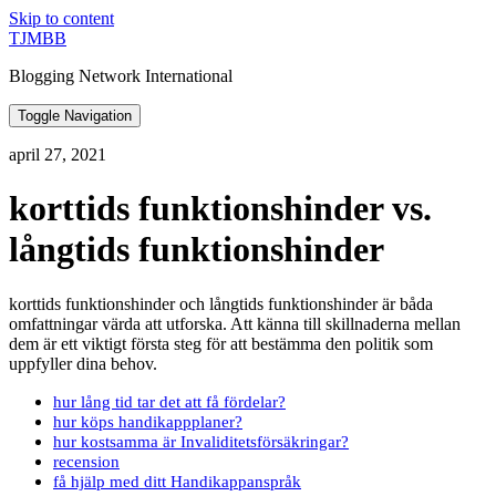
Skip to content
TJMBB
Blogging Network International
Toggle Navigation
april 27, 2021
korttids funktionshinder vs.
långtids funktionshinder
korttids funktionshinder och långtids funktionshinder är båda
omfattningar värda att utforska. Att känna till skillnaderna mellan
dem är ett viktigt första steg för att bestämma den politik som
uppfyller dina behov.
hur lång tid tar det att få fördelar?
hur köps handikappplaner?
hur kostsamma är Invaliditetsförsäkringar?
recension
få hjälp med ditt Handikappanspråk