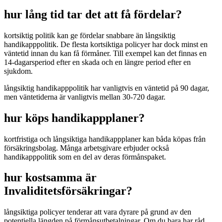
hur lång tid tar det att få fördelar?
kortsiktig politik kan ge fördelar snabbare än långsiktig
handikapppolitik. De flesta kortsiktiga policyer har dock minst en
väntetid innan du kan få förmåner. Till exempel kan det finnas en
14-dagarsperiod efter en skada och en längre period efter en
sjukdom.
långsiktig handikapppolitik har vanligtvis en väntetid på 90 dagar,
men väntetiderna är vanligtvis mellan 30-720 dagar.
hur köps handikappplaner?
kortfristiga och långsiktiga handikappplaner kan båda köpas från
försäkringsbolag. Många arbetsgivare erbjuder också
handikapppolitik som en del av deras förmånspaket.
hur kostsamma är
Invaliditetsförsäkringar?
långsiktiga policyer tenderar att vara dyrare på grund av den
potentiella längden på förmånsutbetalningar. Om du bara har råd