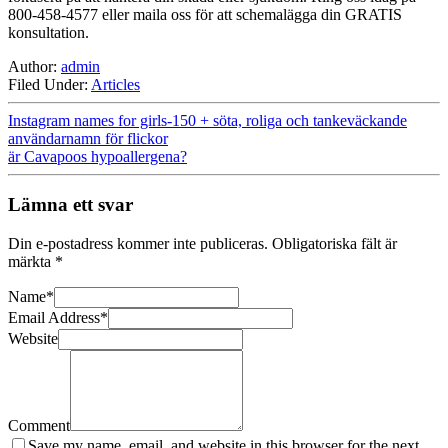
800-458-4577 eller maila oss för att schemalägga din GRATIS
konsultation.
Author:
admin
Filed Under:
Articles
Instagram names for girls-150 + söta, roliga och tankeväckande
användarnamn för flickor
är Cavapoos hypoallergena?
Lämna ett svar
Din e-postadress kommer inte publiceras.
Obligatoriska fält är
märkta
*
Name
*
Email Address
*
Website
Comment
Save my name, email, and website in this browser for the next