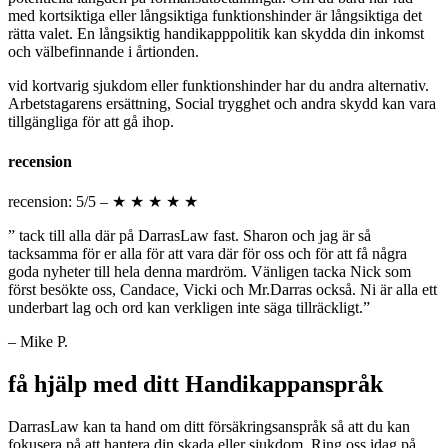
med kortsiktiga eller långsiktiga funktionshinder är långsiktiga det
rätta valet. En långsiktig handikapppolitik kan skydda din inkomst
och välbefinnande i årtionden.
vid kortvarig sjukdom eller funktionshinder har du andra alternativ.
Arbetstagarens ersättning, Social trygghet och andra skydd kan vara
tillgängliga för att gå ihop.
recension
recension: 5/5 – ★ ★ ★ ★ ★
” tack till alla där på DarrasLaw fast. Sharon och jag är så
tacksamma för er alla för att vara där för oss och för att få några
goda nyheter till hela denna mardröm. Vänligen tacka Nick som
först besökte oss, Candace, Vicki och Mr.Darras också. Ni är alla ett
underbart lag och ord kan verkligen inte säga tillräckligt.”
– Mike P.
få hjälp med ditt Handikappanspråk
DarrasLaw kan ta hand om ditt försäkringsanspråk så att du kan
fokusera på att hantera din skada eller sjukdom. Ring oss idag på