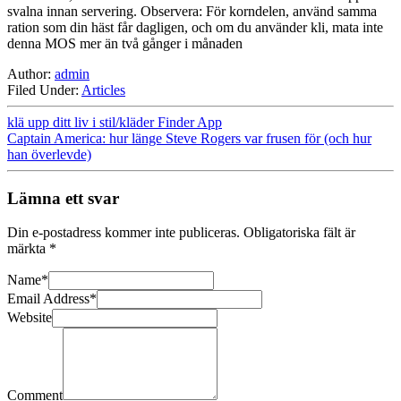
svalna innan servering. Observera: För korndelen, använd samma
ration som din häst får dagligen, och om du använder kli, mata inte
denna MOS mer än två gånger i månaden
Author:
admin
Filed Under:
Articles
klä upp ditt liv i stil/kläder Finder App
Captain America: hur länge Steve Rogers var frusen för (och hur
han överlevde)
Lämna ett svar
Din e-postadress kommer inte publiceras.
Obligatoriska fält är
märkta
*
Name
*
Email Address
*
Website
Comment