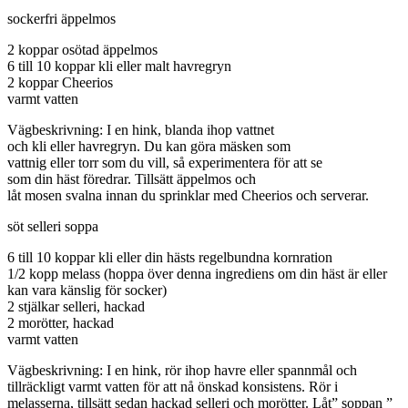
sockerfri äppelmos
2 koppar osötad äppelmos
6 till 10 koppar kli eller malt havregryn
2 koppar Cheerios
varmt vatten
Vägbeskrivning: I en hink, blanda ihop vattnet
och kli eller havregryn. Du kan göra mäsken som
vattnig eller torr som du vill, så experimentera för att se
som din häst föredrar. Tillsätt äppelmos och
låt mosen svalna innan du sprinklar med Cheerios och serverar.
söt selleri soppa
6 till 10 koppar kli eller din hästs regelbundna kornration
1/2 kopp melass (hoppa över denna ingrediens om din häst är eller
kan vara känslig för socker)
2 stjälkar selleri, hackad
2 morötter, hackad
varmt vatten
Vägbeskrivning: I en hink, rör ihop havre eller spannmål och
tillräckligt varmt vatten för att nå önskad konsistens. Rör i
melasserna, tillsätt sedan hackad selleri och morötter. Låt” soppan ”