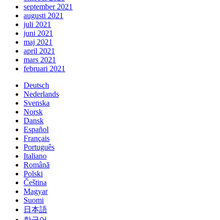
september 2021
augusti 2021
juli 2021
juni 2021
maj 2021
april 2021
mars 2021
februari 2021
Deutsch
Nederlands
Svenska
Norsk
Dansk
Español
Français
Português
Italiano
Română
Polski
Čeština
Magyar
Suomi
日本語
한국어