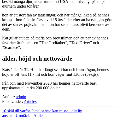
besökt många djurparker runt om i USA, och frivilligt på ett par
djurhem under tonåren.
hon är ett stort fan av tatueringar, och har många inked på hennes
kropp – hon fick sin första vid 15 års ålder efter att ha tvingats göra
det av sin ex-pojkvän, men hon har sedan dess blivit beroende av
dem.
Kat gillar att titta på mafia och brottsfilmer, och ett par av hennes
favoriter är franchisen ”The Godfather”, ”Taxi Driver” och
”Scarface”.
ålder, höjd och nettovärde
Kats ålder är 31. Hon har långt svart hår och bruna ögon, hennes
höjd är 5ft 7ins (1.7 m) och hon väger runt 130lbs (59kgs).
från och med November 2020 har hennes nettovärde bäst
uppskattats till cirka 200 000 dollar.
Author:
admin
Filed Under:
Articles
10 skäl till varför Jamaica inte kan missa i ditt liv
ansluta. Upptäcka. Aktie.