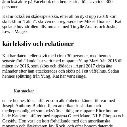
är också aktiv på Facebook och hennes sida följs av cirka 300
personer.
Kat är också en skådespelerska, efter att ha dykt upp i 2019 kort
skräckfilm ”Lilith”, skriven och regisserad av Mikel Thomas – Kat
spelade huvudrollen tillsammans med Timylle Adams och Joshua
Lewis Magee.
kärleksliv och relationer
Kat har daterat eller sovit med cirka 30 personer, med hennes
senaste förhållande har varit med rapparen Yung Mazi från 2015 till
mitten av 2016, som sköts och dödades i April 2017 cirka åtta
månader efter han attackerades och sköts på i ett våffelhus. Sedan
hennes splittring från Yung, Kat har varit singel.
Kat stackar
en av hennes första affärer som allmänheten känner till var med
Joseph Anthony Budden II, en amerikansk sändare och
mediepersonlighet som också är en tidigare rappare. Efter honom
hade Kat korta affärer med rapparna Gucci Mane, NLE Choppa och
Cassidy. Hon var i ett kort förhållande med den amerikanska
rapparen och låtskrivaren Jay Rock, och efter honom daterade