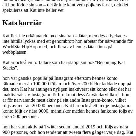
att hon födde sin son – det är inte känt vem pojkens far är, och det
spekuleras att Kat inte heller vet.
Kats karriär
Kat fick lite erkännande med sina rap – låtar, men dessa lyckades
inte hittills lyckas med ett genombrott-hon arbetar för närvarande för
WorldStarHipHop.med, och flera av hennes låtar finns på
webbplatsen.
Kat är också en författare som har släppt sin bok”Becoming Kat
Stacks”.
hon var ganska populär på Instagram eftersom hennes konto
räknade mer än 100 000 följare och över 200 bilder laddade upp på
det, men Kat har antingen nyligen inaktiverat sitt konto eller det har
inaktiverats av Instagram för brott mot dess Användarvillkor – hon
är för närvarande mest aktiv på sitt andra Instagram-konto, vilket
följs av mer än 20 000 personer. Kat har också ett tredje Instagram-
konto följt av nära 9000, människor medan hennes fankonto följs av
cirka 500 personer.
hon har varit aktiv på Twitter sedan januari 2019 och följs av nära
900 personer, och hon tenderar att tweeta flera gånger varje dag. Kat