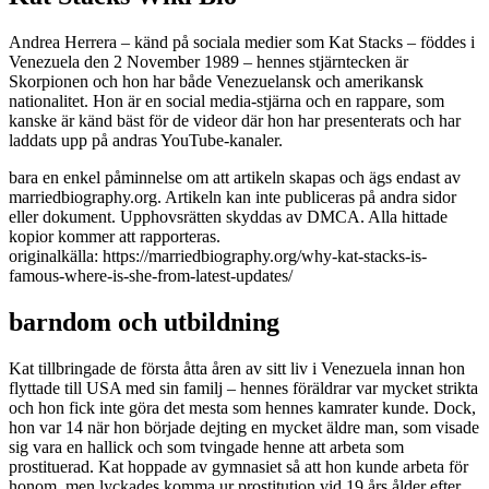
Andrea Herrera – känd på sociala medier som Kat Stacks – föddes i
Venezuela den 2 November 1989 – hennes stjärntecken är
Skorpionen och hon har både Venezuelansk och amerikansk
nationalitet. Hon är en social media-stjärna och en rappare, som
kanske är känd bäst för de videor där hon har presenterats och har
laddats upp på andras YouTube-kanaler.
bara en enkel påminnelse om att artikeln skapas och ägs endast av
marriedbiography.org. Artikeln kan inte publiceras på andra sidor
eller dokument. Upphovsrätten skyddas av DMCA. Alla hittade
kopior kommer att rapporteras.
originalkälla: https://marriedbiography.org/why-kat-stacks-is-
famous-where-is-she-from-latest-updates/
barndom och utbildning
Kat tillbringade de första åtta åren av sitt liv i Venezuela innan hon
flyttade till USA med sin familj – hennes föräldrar var mycket strikta
och hon fick inte göra det mesta som hennes kamrater kunde. Dock,
hon var 14 när hon började dejting en mycket äldre man, som visade
sig vara en hallick och som tvingade henne att arbeta som
prostituerad. Kat hoppade av gymnasiet så att hon kunde arbeta för
honom, men lyckades komma ur prostitution vid 19 års ålder efter