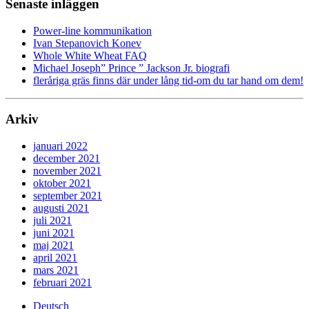
Senaste inläggen
Power-line kommunikation
Ivan Stepanovich Konev
Whole White Wheat FAQ
Michael Joseph” Prince ” Jackson Jr. biografi
fleråriga gräs finns där under lång tid-om du tar hand om dem!
Arkiv
januari 2022
december 2021
november 2021
oktober 2021
september 2021
augusti 2021
juli 2021
juni 2021
maj 2021
april 2021
mars 2021
februari 2021
Deutsch