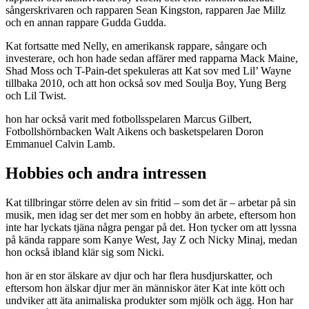
sångerskrivaren och rapparen Sean Kingston, rapparen Jae Millz
och en annan rappare Gudda Gudda.
Kat fortsatte med Nelly, en amerikansk rappare, sångare och
investerare, och hon hade sedan affärer med rapparna Mack Maine,
Shad Moss och T-Pain-det spekuleras att Kat sov med Lil’ Wayne
tillbaka 2010, och att hon också sov med Soulja Boy, Yung Berg
och Lil Twist.
hon har också varit med fotbollsspelaren Marcus Gilbert,
Fotbollshörnbacken Walt Aikens och basketspelaren Doron
Emmanuel Calvin Lamb.
Hobbies och andra intressen
Kat tillbringar större delen av sin fritid – som det är – arbetar på sin
musik, men idag ser det mer som en hobby än arbete, eftersom hon
inte har lyckats tjäna några pengar på det. Hon tycker om att lyssna
på kända rappare som Kanye West, Jay Z och Nicky Minaj, medan
hon också ibland klär sig som Nicki.
hon är en stor älskare av djur och har flera husdjurskatter, och
eftersom hon älskar djur mer än människor äter Kat inte kött och
undviker att äta animaliska produkter som mjölk och ägg. Hon har