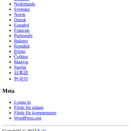
Nederlands
Svenska
Norsk
Dansk
Español
Français
Português
Italiano
Română
Polski
Čeština
Magyar
Suomi
日本語
한국어
Meta
Logga in
Flöde för inlägg
Flöde för kommentarer
WordPress.org
Copyright © 2022
Kale