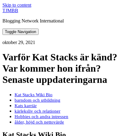
Skip to content
TJMBB
Blogging Network International
Toggle Navigation
oktober 29, 2021
Varför Kat Stacks är känd?
Var kommer hon ifrån?
Senaste uppdateringarna
Kat Stacks Wiki Bio
barndom och utbildning
Kats karriär
kärleksliv och relationer
Hobbies och andra intressen
ålder, höjd och nettovärde
Kat Stacks Wiki Bio