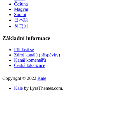
Čeština
Magyar
Suomi
日本語
한국어
Základní informace
Přihlásit se
Zdroj kanálů (příspěvky)
Kanál komentářů
Česká lokalizace
Copyright © 2022
Kale
Kale
by LyraThemes.com.