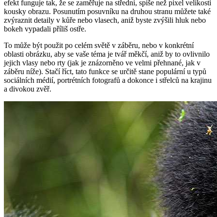
efekt funguje tak, že se zaměřuje na střední, spíše než pixel velikosti
kousky obrazu. Posunutím posuvníku na druhou stranu můžete také
zvýraznit detaily v kůře nebo vlasech, aniž byste zvýšili hluk nebo
bokeh vypadali příliš ostře.
To může být použit po celém světě v záběru, nebo v konkrétní
oblasti obrázku, aby se vaše téma je tvář měkčí, aniž by to ovlivnilo
jejich vlasy nebo rty (jak je znázorněno ve velmi přehnané, jak v
záběru níže). Stačí říct, tato funkce se určitě stane populární u typů
sociálních médií, portrétních fotografů a dokonce i střelců na krajinu
a divokou zvěř.