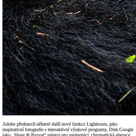
Adobe představil některé další nové funkce Lightroom, jako
inspirativní fotografie s interaktivní výukové programy, Disk Google
jako „Share & Pozvat“ nástroj pro spolupráci, chromatická aberace