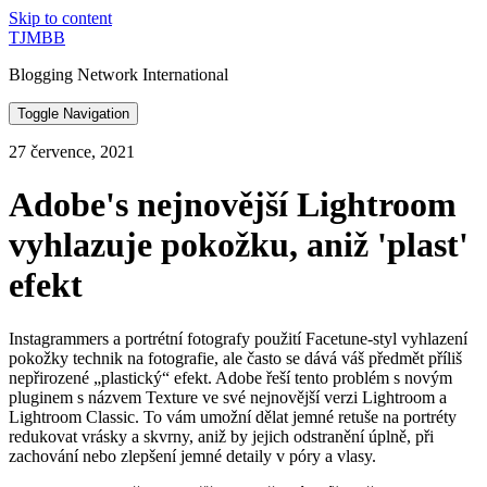
Skip to content
TJMBB
Blogging Network International
Toggle Navigation
27 července, 2021
Adobe's nejnovější Lightroom
vyhlazuje pokožku, aniž 'plast'
efekt
Instagrammers a portrétní fotografy použití Facetune-styl vyhlazení
pokožky technik na fotografie, ale často se dává váš předmět příliš
nepřirozené „plastický“ efekt. Adobe řeší tento problém s novým
pluginem s názvem Texture ve své nejnovější verzi Lightroom a
Lightroom Classic. To vám umožní dělat jemné retuše na portréty
redukovat vrásky a skvrny, aniž by jejich odstranění úplně, při
zachování nebo zlepšení jemné detaily v póry a vlasy.