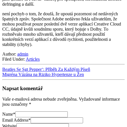
defringing a další.
není pochyb o tom, že doufá, že upoutá pozornost od nedávných
špatných zpráv. Společnost Adobe nedávno řekla uživatelům, že
mohou používat pouze poslední dvě verze aplikací Creative Cloud
CC, údajně kvůli soudnímu sporu, který bojuje s Dolby. To
rozhněvalo mnoho uživatelů, kteří dávají přednost použití
konkrétních verzí aplikací z důvodů rychlosti, použitelnosti a
stability (chyby).
Author:
admin
Filed Under:
Articles
Beatles Se Sgt Pepper‘: Příběh Za Každým Píseň
Migréna Vázána na Riziko Hypertenze u Žen
Napsat komentář
Vaše e-mailová adresa nebude zveřejněna.
Vyžadované informace
jsou označeny
*
Name
*
Email Address
*
Website