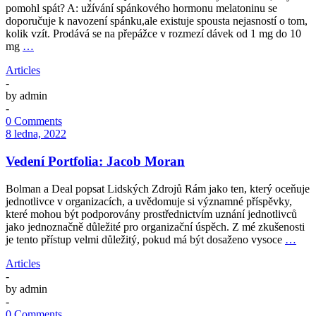
pomohl spát? A: užívání spánkového hormonu melatoninu se
doporučuje k navození spánku,ale existuje spousta nejasností o tom,
kolik vzít. Prodává se na přepážce v rozmezí dávek od 1 mg do 10
mg
…
Articles
-
by
admin
-
0 Comments
8 ledna, 2022
Vedení Portfolia: Jacob Moran
Bolman a Deal popsat Lidských Zdrojů Rám jako ten, který oceňuje
jednotlivce v organizacích, a uvědomuje si významné příspěvky,
které mohou být podporovány prostřednictvím uznání jednotlivců
jako jednoznačně důležité pro organizační úspěch. Z mé zkušenosti
je tento přístup velmi důležitý, pokud má být dosaženo vysoce
…
Articles
-
by
admin
-
0 Comments