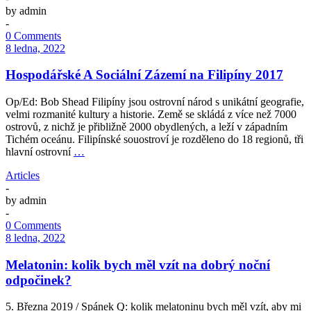
by
admin
-
0 Comments
8 ledna, 2022
Hospodářské A Sociální Zázemí na Filipíny 2017
Op/Ed: Bob Shead Filipíny jsou ostrovní národ s unikátní geografie,
velmi rozmanité kultury a historie. Země se skládá z více než 7000
ostrovů, z nichž je přibližně 2000 obydlených, a leží v západním
Tichém oceánu. Filipínské souostroví je rozděleno do 18 regionů, tři
hlavní ostrovní
…
Articles
-
by
admin
-
0 Comments
8 ledna, 2022
Melatonin: kolik bych měl vzít na dobrý noční
odpočinek?
5. Března 2019 / Spánek Q: kolik melatoninu bych měl vzít, aby mi