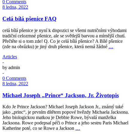
0 Comments
8 ledna, 2022
Celá bílá pšenice FAQ
celá bílá pšenice je nyní k dispozici se všemi nutričními výhodami
tradiční celozrnné pšenice, ale se světlejší barvou a mírnější chutí.
Přečtěte si o tom zde! Q. Co je celá bílá pšenice? A Bílé pšenice
(zde na obrázku) je jiný druh pšenice, která nemá žádné
…
Articles
-
by
admin
-
0 Comments
8 ledna, 2022
Michael Joseph „Prince“ Jackson, Jr. Životopis
Kdo Je Prince Jackson? Michael Joseph Jackson Jr., známý také
jako „princ“, je prvním dítětem popové hvězdy Michaela Jacksona.
Jeho biologickou matkou je Debbie Rowe, bývalá manželka
Jacksona. Rowe podepsal péči o Prince a jeho sestru Paris Michael
Katherine poté, co se Rowe a Jackson
…