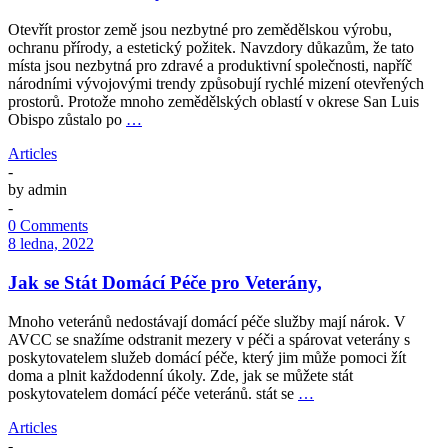
Otevřít prostor země jsou nezbytné pro zemědělskou výrobu,
ochranu přírody, a estetický požitek. Navzdory důkazům, že tato
místa jsou nezbytná pro zdravé a produktivní společnosti, napříč
národními vývojovými trendy způsobují rychlé mizení otevřených
prostorů. Protože mnoho zemědělských oblastí v okrese San Luis
Obispo zůstalo po
…
Articles
-
by
admin
-
0 Comments
8 ledna, 2022
Jak se Stát Domácí Péče pro Veterány,
Mnoho veteránů nedostávají domácí péče služby mají nárok. V
AVCC se snažíme odstranit mezery v péči a spárovat veterány s
poskytovatelem služeb domácí péče, který jim může pomoci žít
doma a plnit každodenní úkoly. Zde, jak se můžete stát
poskytovatelem domácí péče veteránů. stát se
…
Articles
-