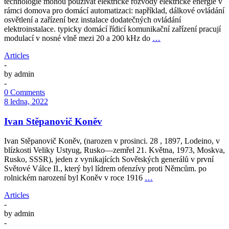
technologie mohou používat elektrické rozvody elektrické energie v
rámci domova pro domácí automatizaci: například, dálkové ovládání
osvětlení a zařízení bez instalace dodatečných ovládání
elektroinstalace. typicky domácí řídicí komunikační zařízení pracují
modulací v nosné vlně mezi 20 a 200 kHz do
…
Articles
-
by
admin
-
0 Comments
8 ledna, 2022
Ivan Stěpanovič Koněv
Ivan Stěpanovič Koněv, (narozen v prosinci. 28 , 1897, Lodeino, v
blízkosti Veliky Ustyug, Rusko—zemřel 21. Května, 1973, Moskva,
Rusko, SSSR), jeden z vynikajících Sovětských generálů v první
Světové Válce II., který byl lídrem ofenzívy proti Němcům. po
rolnickém narození byl Koněv v roce 1916
…
Articles
-
by
admin
-