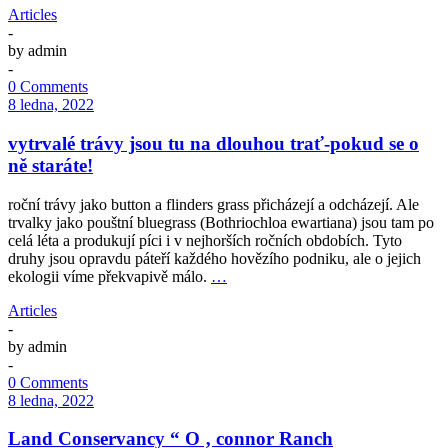
Articles
-
by
admin
-
0 Comments
8 ledna, 2022
vytrvalé trávy jsou tu na dlouhou trať-pokud se o
ně staráte!
roční trávy jako button a flinders grass přicházejí a odcházejí. Ale
trvalky jako pouštní bluegrass (Bothriochloa ewartiana) jsou tam po
celá léta a produkují píci i v nejhorších ročních obdobích. Tyto
druhy jsou opravdu páteří každého hovězího podniku, ale o jejich
ekologii víme překvapivě málo.
…
Articles
-
by
admin
-
0 Comments
8 ledna, 2022
Land Conservancy “ O ‚ connor Ranch