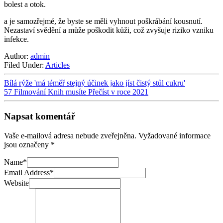
bolest a otok.
a je samozřejmé, že byste se měli vyhnout poškrábání kousnutí.
Nezastaví svědění a může poškodit kůži, což zvyšuje riziko vzniku
infekce.
Author:
admin
Filed Under:
Articles
Bílá rýže 'má téměř stejný účinek jako jíst čistý stůl cukru'
57 Filmování Knih musíte Přečíst v roce 2021
Napsat komentář
Vaše e-mailová adresa nebude zveřejněna.
Vyžadované informace
jsou označeny
*
Name
*
Email Address
*
Website