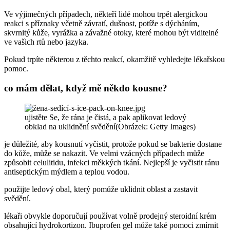
Ve výjimečných případech, někteří lidé mohou trpět alergickou
reakci s příznaky včetně závratí, dušnost, potíže s dýcháním,
skvrnitý kůže, vyrážka a závažné otoky, které mohou být viditelné
ve vašich rtů nebo jazyka.
Pokud trpíte některou z těchto reakcí, okamžitě vyhledejte lékařskou
pomoc.
co mám dělat, když mě někdo kousne?
ujistěte Se, že rána je čistá, a pak aplikovat ledový
obklad na uklidnění svědění(Obrázek: Getty Images)
je důležité, aby kousnutí vyčistit, protože pokud se bakterie dostane
do kůže, může se nakazit. Ve velmi vzácných případech může
způsobit celulitidu, infekci měkkých tkání. Nejlepší je vyčistit ránu
antiseptickým mýdlem a teplou vodou.
použijte ledový obal, který pomůže uklidnit oblast a zastavit
svědění.
lékaři obvykle doporučují používat volně prodejný steroidní krém
obsahující hydrokortizon. Ibuprofen gel může také pomoci zmírnit