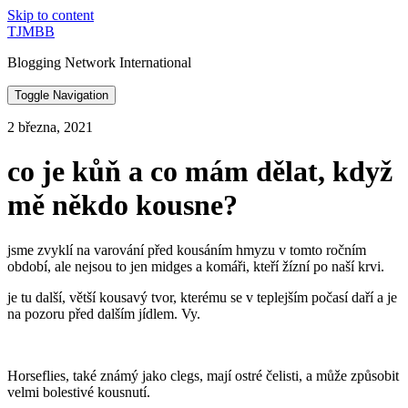
Skip to content
TJMBB
Blogging Network International
Toggle Navigation
2 března, 2021
co je kůň a co mám dělat, když
mě někdo kousne?
jsme zvyklí na varování před kousáním hmyzu v tomto ročním
období, ale nejsou to jen midges a komáři, kteří žízní po naší krvi.
je tu další, větší kousavý tvor, kterému se v teplejším počasí daří a je
na pozoru před dalším jídlem. Vy.
Horseflies, také známý jako clegs, mají ostré čelisti, a může způsobit
velmi bolestivé kousnutí.