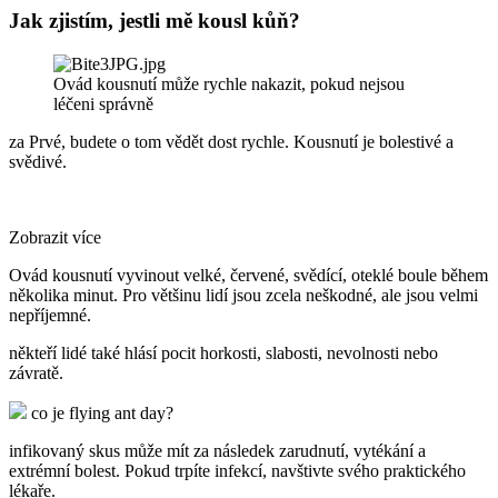
Jak zjistím, jestli mě kousl kůň?
Ovád kousnutí může rychle nakazit, pokud nejsou
léčeni správně
za Prvé, budete o tom vědět dost rychle. Kousnutí je bolestivé a
svědivé.
Zobrazit více
Ovád kousnutí vyvinout velké, červené, svědící, oteklé boule během
několika minut. Pro většinu lidí jsou zcela neškodné, ale jsou velmi
nepříjemné.
někteří lidé také hlásí pocit horkosti, slabosti, nevolnosti nebo
závratě.
co je flying ant day?
infikovaný skus může mít za následek zarudnutí, vytékání a
extrémní bolest. Pokud trpíte infekcí, navštivte svého praktického
lékaře.