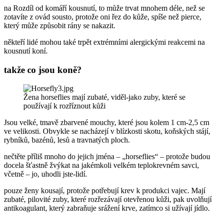
na Rozdíl od komáří kousnutí, to může trvat mnohem déle, než se
zotavíte z ovád sousto, protože oni řez do kůže, spíše než pierce,
který může způsobit rány se nakazit.
někteří lidé mohou také trpět extrémními alergickými reakcemi na
kousnutí koní.
takže co jsou koně?
Žena horseflies mají zubaté, viděl-jako zuby, které se
používají k rozříznout kůži
Jsou velké, tmavě zbarvené mouchy, které jsou kolem 1 cm-2,5 cm
ve velikosti. Obvykle se nacházejí v blízkosti skotu, koňských stájí,
rybníků, bazénů, lesů a travnatých ploch.
nečtěte příliš mnoho do jejich jména – „horseflies“ – protože budou
docela šťastně žvýkat na jakémkoli velkém teplokrevném savci,
včetně – jo, uhodli jste-lidí.
pouze ženy kousají, protože potřebují krev k produkci vajec. Mají
zubaté, pilovité zuby, které rozřezávají otevřenou kůži, pak uvolňují
antikoagulant, který zabraňuje srážení krve, zatímco si užívají jídlo.