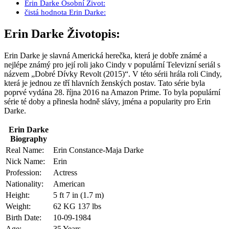
Erin Darke Osobní Život:
čistá hodnota Erin Darke:
Erin Darke Životopis:
Erin Darke je slavná Americká herečka, která je dobře známé a
nejlépe známý pro její roli jako Cindy v populární Televizní seriál s
názvem „Dobré Dívky Revolt (2015)“. V této sérii hrála roli Cindy,
která je jednou ze tří hlavních ženských postav. Tato série byla
poprvé vydána 28. října 2016 na Amazon Prime. To byla populární
série té doby a přinesla hodně slávy, jména a popularity pro Erin
Darke.
Erin Darke
Biography
Real Name:
Erin Constance-Maja Darke
Nick Name:
Erin
Profession:
Actress
Nationality:
American
Height:
5 ft 7 in (1.7 m)
Weight:
62 KG 137 lbs
Birth Date:
10-09-1984
Age:
35 Years