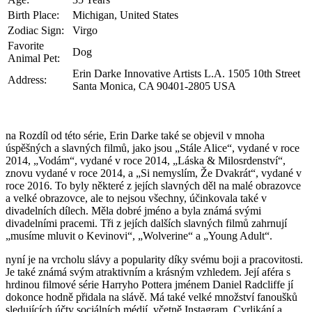
Birth Place:
Michigan, United States
Zodiac Sign:
Virgo
Favorite
Dog
Animal Pet:
Erin Darke Innovative Artists L.A. 1505 10th Street
Address:
Santa Monica, CA 90401-2805 USA
na Rozdíl od této série, Erin Darke také se objevil v mnoha
úspěšných a slavných filmů, jako jsou „Stále Alice“, vydané v roce
2014, „Vodám“, vydané v roce 2014, „Láska & Milosrdenství“,
znovu vydané v roce 2014, a „Si nemyslím, Že Dvakrát“, vydané v
roce 2016. To byly některé z jejích slavných děl na malé obrazovce
a velké obrazovce, ale to nejsou všechny, účinkovala také v
divadelních dílech. Měla dobré jméno a byla známá svými
divadelními pracemi. Tři z jejích dalších slavných filmů zahrnují
„musíme mluvit o Kevinovi“, „Wolverine“ a „Young Adult“.
nyní je na vrcholu slávy a popularity díky svému boji a pracovitosti.
Je také známá svým atraktivním a krásným vzhledem. Její aféra s
hrdinou filmové série Harryho Pottera jménem Daniel Radcliffe jí
dokonce hodně přidala na slávě. Má také velké množství fanoušků
sledujících účty sociálních médií, včetně Instagram, Cvrlikání,a