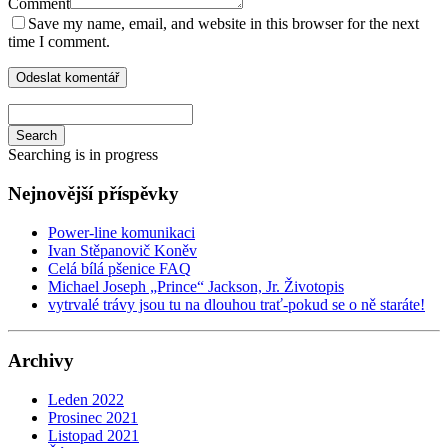
Comment
Save my name, email, and website in this browser for the next
time I comment.
Search
Searching is in progress
Nejnovější příspěvky
Power-line komunikaci
Ivan Stěpanovič Koněv
Celá bílá pšenice FAQ
Michael Joseph „Prince“ Jackson, Jr. Životopis
vytrvalé trávy jsou tu na dlouhou trať-pokud se o ně staráte!
Archivy
Leden 2022
Prosinec 2021
Listopad 2021