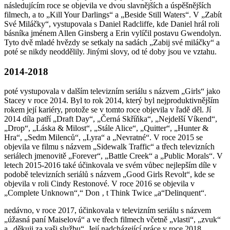
následujícím roce se objevila ve dvou slavnějších a úspěšnějších
filmech, a to „Kill Your Darlings“ a „Beside Still Waters“. V „Zabít
Své Miláčky“, vystupovala s Daniel Radcliffe, kde Daniel hrál roli
básníka jménem Allen Ginsberg a Erin vylíčil postavu Gwendolyn.
Tyto dvě mladé hvězdy se setkaly na sadách „Zabij své miláčky“ a
poté se nikdy neoddělily. Jinými slovy, od té doby jsou ve vztahu.
2014-2018
poté vystupovala v dalším televizním seriálu s názvem „Girls“ jako
Stacey v roce 2014. Byl to rok 2014, který byl nejproduktivnějším
rokem její kariéry, protože se v tomto roce objevila v řadě děl. Jí
2014 díla patří „Draft Day“, „Černá Skříňka“, „Nejdelší Víkend“,
„Drop“, „Láska & Milost“, „Stále Alice“, „Quitter“, „Hunter &
Hra“, „Sedm Milenců“, „Lyra“ a „Nevratné“. V roce 2015 se
objevila ve filmu s názvem „Sidewalk Traffic“ a třech televizních
seriálech jmenovitě „Forever“, „Battle Creek“ a „Public Morals“. V
letech 2015-2016 také účinkovala ve svém vůbec nejlepším díle v
podobě televizních seriálů s názvem „Good Girls Revolt“, kde se
objevila v roli Cindy Restonové. V roce 2016 se objevila v
„Complete Unknown“,“ Don ‚ t Think Twice „a“Delinquent“.
nedávno, v roce 2017, účinkovala v televizním seriálu s názvem
„úžasná paní Maiselová“ a ve třech filmech včetně „vlasti“, „zvuk“
a „děkuji za vaši službu“. Její nadcházející práce v roce 2018