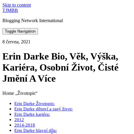
Skip to content
TJMBB
Blogging Network International
Toggle Navigation
8 června, 2021
Erin Darke Bio, Věk, Výška,
Kariéra, Osobní Život, Čisté
Jmění A Více
Home „Životopis“
Erin Darke Životopis:
Erin Darke dětství a raný život:
Erin Darke kariéra:
2012
2014-2018
Erin Darke hlavní díla: