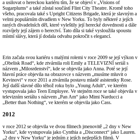
a usilovat o hereckou kariéru tím, že se objeví v „Visions of
Sugarplums“ a také zůstal součástí Flint City Theatre. Kromě toho
všeho, pracovala také s Upright Citizens Brigade, která je slavným a
velmi populárním divadlem v New Yorku. To byly některé z jejích
raných divadelních děl, které vyleštily její herecké dovednosti a dále
rozvíjely její zájem o herectví. Tato díla si také vysloužila spoustu
místní slávy, která jí dodala odvahu pokročit s elegancí.
Erin začala svou kariéru s malými rolemi v roce 2009 se její výkon v
„Obelisk Road“, kde ztvárnila roli Emily a TELEVIZNÍ seriál s
názvem „Milosrdenství“, kde se objevila jako Anna. Poté se její
hlavní práce objevila na obrazovce s názvem „musíme mluvit o
Kevinovi“ v roce 2011 a ztvárnila postavu mladé asistentky Rose.
Její další slavné dílo téhož roku bylo „Young Adult“, ve kterém
vystupovala jako Teen Employee. Ve stejném roce se také objevila v
televizním seriálu s názvem „Pan Am“ jako Mimi Narducci a
„Better than Nothing“, ve kterém se objevila jako Cass.
2012
v roce 2012 se objevila ve dvou filmech jmenovitě „2 dny v New
Yorku“, kde vystupovala jako Cynthia a „Disconnect“ jako Lauren.
„2 dny v New Yorku“ je jedním z jejích nejlepších filmů. V