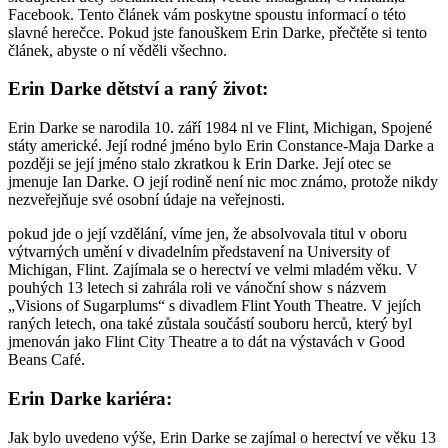
Facebook. Tento článek vám poskytne spoustu informací o této
slavné herečce. Pokud jste fanouškem Erin Darke, přečtěte si tento
článek, abyste o ní věděli všechno.
Erin Darke dětství a raný život:
Erin Darke se narodila 10. září 1984 nl ve Flint, Michigan, Spojené
státy americké. Její rodné jméno bylo Erin Constance-Maja Darke a
později se její jméno stalo zkratkou k Erin Darke. Její otec se
jmenuje Ian Darke. O její rodině není nic moc známo, protože nikdy
nezveřejňuje své osobní údaje na veřejnosti.
pokud jde o její vzdělání, víme jen, že absolvovala titul v oboru
výtvarných umění v divadelním představení na University of
Michigan, Flint. Zajímala se o herectví ve velmi mladém věku. V
pouhých 13 letech si zahrála roli ve vánoční show s názvem
„Visions of Sugarplums“ s divadlem Flint Youth Theatre. V jejích
raných letech, ona také zůstala součástí souboru herců, který byl
jmenován jako Flint City Theatre a to dát na výstavách v Good
Beans Café.
Erin Darke kariéra:
Jak bylo uvedeno výše, Erin Darke se zajímal o herectví ve věku 13