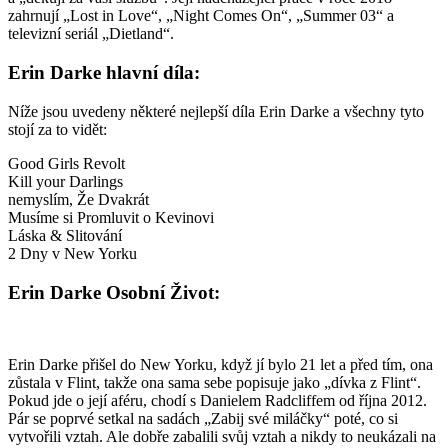
zahrnují „Lost in Love“, „Night Comes On“, „Summer 03“ a
televizní seriál „Dietland“.
Erin Darke hlavní díla:
Níže jsou uvedeny některé nejlepší díla Erin Darke a všechny tyto
stojí za to vidět:
Good Girls Revolt
Kill your Darlings
nemyslím, Že Dvakrát
Musíme si Promluvit o Kevinovi
Láska & Slitování
2 Dny v New Yorku
Erin Darke Osobní Život:
Erin Darke přišel do New Yorku, když jí bylo 21 let a před tím, ona
zůstala v Flint, takže ona sama sebe popisuje jako „dívka z Flint“.
Pokud jde o její aféru, chodí s Danielem Radcliffem od října 2012.
Pár se poprvé setkal na sadách „Zabij své miláčky“ poté, co si
vytvořili vztah. Ale dobře zabalili svůj vztah a nikdy to neukázali na