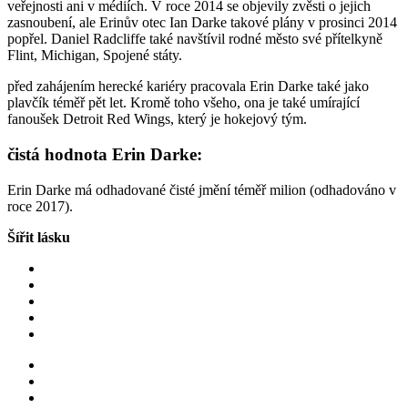
veřejnosti ani v médiích. V roce 2014 se objevily zvěsti o jejich
zasnoubení, ale Erinův otec Ian Darke takové plány v prosinci 2014
popřel. Daniel Radcliffe také navštívil rodné město své přítelkyně
Flint, Michigan, Spojené státy.
před zahájením herecké kariéry pracovala Erin Darke také jako
plavčík téměř pět let. Kromě toho všeho, ona je také umírající
fanoušek Detroit Red Wings, který je hokejový tým.
čistá hodnota Erin Darke:
Erin Darke má odhadované čisté jmění téměř milion (odhadováno v
roce 2017).
Šířit lásku