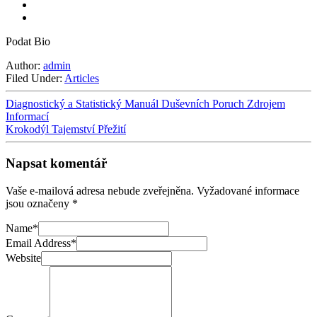
Podat Bio
Author:
admin
Filed Under:
Articles
Diagnostický a Statistický Manuál Duševních Poruch Zdrojem
Informací
Krokodýl Tajemství Přežití
Napsat komentář
Vaše e-mailová adresa nebude zveřejněna.
Vyžadované informace
jsou označeny
*
Name
*
Email Address
*
Website