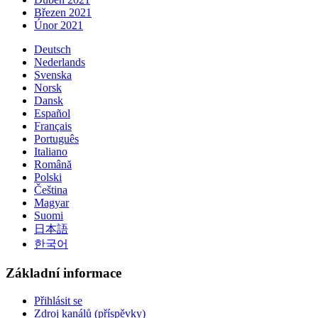
Březen 2021
Únor 2021
Deutsch
Nederlands
Svenska
Norsk
Dansk
Español
Français
Português
Italiano
Română
Polski
Čeština
Magyar
Suomi
日本語
한국어
Základní informace
Přihlásit se
Zdroj kanálů (příspěvky)