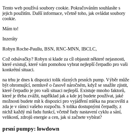
Tento web používá soubory cookie. Pokračováním souhlasíte s
jejich použitím. Další informace, včetně toho, jak ovládat soubory
cookie.
Mám to!
Inzeráty
Robyn Roche-Paullu, BSN, RNC-MNN, IBCLC,
Což odsávačky? Robyn si klade za cíl objasnit některé nejasnosti,
které existují, které vám pomohou vybrat nejlepší čerpadlo pro vaši
konkrétní situaci.
na trhu je dnes k dispozici tolik různých prsních pump. Výběr může
být ohromující, nemluvě o časově náročném, když se snažíte zjistit,
které čerpadlo je pro vaši situaci nejlepší. Existuje mnoho faktorů,
které je třeba zvážit, například jak a kde jej budete používat, jaké
možnosti budete mít k dispozici pro vyjádření mléka na pracovišti a
zda je v rámci vašeho rozpočtu. S tolika dostupnými čerpadly, z
nichž každý má řadu funkcí, včetně řady nastavení cyklu a sání,
velikostí, zdrojů energie a cen, jak si začnete vybírat?
prsní pumpy: lowdown