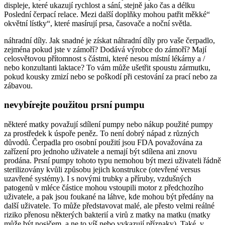
displeje, které ukazují rychlost a sání, stejně jako čas a délku
Poslední čerpací relace. Mezi další doplňky mohou patřit měkké“
okvětní lístky“, které masírují prsa, časovače a noční světla.
náhradní díly. Jak snadné je získat náhradní díly pro vaše čerpadlo,
zejména pokud jste v zámoří? Dodává výrobce do zámoří? Mají
celosvětovou přítomnost s částmi, které nesou místní lékárny a /
nebo konzultanti laktace? To vám může ušetřit spoustu zármutku,
pokud kousky zmizí nebo se poškodí při cestování za prací nebo za
zábavou.
nevybírejte použitou prsní pumpu
některé matky považují sdílení pumpy nebo nákup použité pumpy
za prostředek k úspoře peněz. To není dobrý nápad z různých
důvodů. Čerpadla pro osobní použití jsou FDA považována za
zařízení pro jednoho uživatele a nemají být sdílena ani znovu
prodána. Prsní pumpy tohoto typu nemohou být mezi uživateli řádně
sterilizovány kvůli způsobu jejich konstrukce (otevřené versus
uzavřené systémy). I s novými trubky a příruby, vzdušných
patogenů v mléce částice mohou vstoupili motor z předchozího
uživatele, a pak jsou foukané na láhve, kde mohou být předány na
další uživatele. To může představovat malé, ale přesto velmi reálné
riziko přenosu některých bakterií a virů z matky na matku (matky
může být nosičem, a ne to víš nebo vykazují příznaky). Také, v