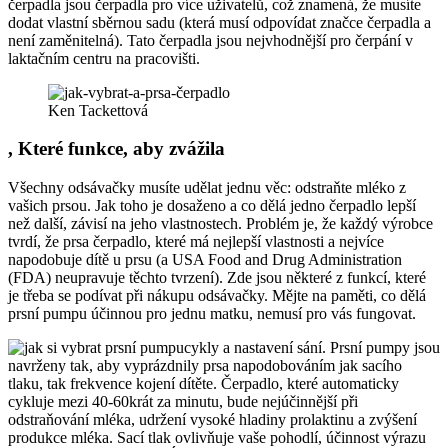
čerpadla jsou čerpadla pro více uživatelů, což znamená, že musíte
dodat vlastní sběrnou sadu (která musí odpovídat značce čerpadla a
není zaměnitelná). Tato čerpadla jsou nejvhodnější pro čerpání v
laktačním centru na pracovišti.
Ken Tackettová
, Které funkce, aby zvážila
Všechny odsávačky musíte udělat jednu věc: odstraňte mléko z
vašich prsou. Jak toho je dosaženo a co dělá jedno čerpadlo lepší
než další, závisí na jeho vlastnostech. Problém je, že každý výrobce
tvrdí, že prsa čerpadlo, které má nejlepší vlastnosti a nejvíce
napodobuje dítě u prsu (a USA Food and Drug Administration
(FDA) neupravuje těchto tvrzení). Zde jsou některé z funkcí, které
je třeba se podívat při nákupu odsávačky. Mějte na paměti, co dělá
prsní pumpu účinnou pro jednu matku, nemusí pro vás fungovat.
cykly a nastavení sání. Prsní pumpy jsou
navrženy tak, aby vyprázdnily prsa napodobováním jak sacího
tlaku, tak frekvence kojení dítěte. Čerpadlo, které automaticky
cykluje mezi 40-60krát za minutu, bude nejúčinnější při
odstraňování mléka, udržení vysoké hladiny prolaktinu a zvýšení
produkce mléka. Sací tlak ovlivňuje vaše pohodlí, účinnost výrazu