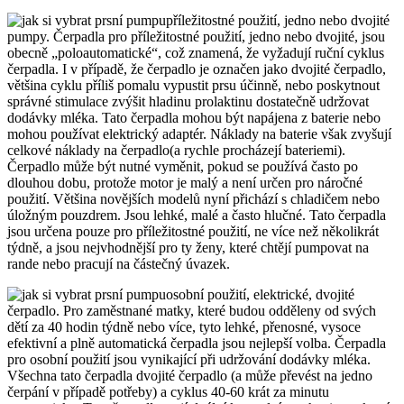
příležitostné použití, jedno nebo dvojité
pumpy. Čerpadla pro příležitostné použití, jedno nebo dvojité, jsou
obecně „poloautomatické“, což znamená, že vyžadují ruční cyklus
čerpadla. I v případě, že čerpadlo je označen jako dvojité čerpadlo,
většina cyklu příliš pomalu vypustit prsu účinně, nebo poskytnout
správné stimulace zvýšit hladinu prolaktinu dostatečně udržovat
dodávky mléka. Tato čerpadla mohou být napájena z baterie nebo
mohou používat elektrický adaptér. Náklady na baterie však zvyšují
celkové náklady na čerpadlo(a rychle procházejí bateriemi).
Čerpadlo může být nutné vyměnit, pokud se používá často po
dlouhou dobu, protože motor je malý a není určen pro náročné
použití. Většina novějších modelů nyní přichází s chladičem nebo
úložným pouzdrem. Jsou lehké, malé a často hlučné. Tato čerpadla
jsou určena pouze pro příležitostné použití, ne více než několikrát
týdně, a jsou nejvhodnější pro ty ženy, které chtějí pumpovat na
rande nebo pracují na částečný úvazek.
osobní použití, elektrické, dvojité
čerpadlo. Pro zaměstnané matky, které budou odděleny od svých
dětí za 40 hodin týdně nebo více, tyto lehké, přenosné, vysoce
efektivní a plně automatická čerpadla jsou nejlepší volba. Čerpadla
pro osobní použití jsou vynikající při udržování dodávky mléka.
Všechna tato čerpadla dvojité čerpadlo (a může převést na jedno
čerpání v případě potřeby) a cyklus 40-60 krát za minutu