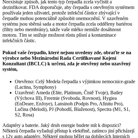
Neexistuje způsob, jak tento typ čerpadla zcela vyčistit a
dezinfikovat. FDA doporučuje, aby čerpadla s otevřeným systémem
používala jeden uživatel, protože infekční částice zbývající v
čerpadle mohou potenciálně způsobit onemocnění. V uzavřeném
systému jsou sběrná sada a motor čerpadla zcela odděleny bariérou
(filtry nebo membrány), takže vaše mléko nemůže dosáhnout
motoru. Tím se snižuje možnost růstu plísní a kontaminace
infekčních částic.
Pokud vaše čerpadlo, které nejsou uvedeny zde, obraťte se na
výrobce nebo Mezinárodní Rada Certifikované Kojení
Konzultant (IBCLC) k určení, zda je otevřený nebo uzavřený
systém,
Otevřeno: Celý Medela čerpadla s výjimkou nemocnice-grade
(Lactina, Symphony)
Uzavřené: Ameda (Elite, Platinum, Čistě Tvoje), Bailey
(Výchova III), Freemie (Svoboda, Rovnost), Hygiea
(EnDeare, EnJoye), Lansinoh (Podpis Pro, Afinitu Pro),
Lučina (Melodi), PJ (Pohodlí, Blaženost), Spectra (M1, S1,
S2, Rosa)
Adaptéry a baterie. Jaký druh energie budete mít k dispozici?
Některá čerpadla vyžadují přístup k elektřině, zatímco jiní přicházejí
s 12v auto adaptéry. Některé mohou běžet na dobíjecích Interních