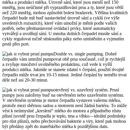
mléka a produkci mléka. Úrovně sání, které jsou menší než 150
mmHg, jsou neúčinné při vyprazdňování prsu a ty, které jsou větší
než 220 mmHg, mohou způsobit bolest bradavek. Většina kvalitních
čerpadel bude mít buď nastavitelné úrovně sání a cyklů (ve výše
uvedených rozsazích), které vám umožní je měnit podle vašich
potřeb, nebo přednastavené ovládací prvky, které automaticky
vytvářejí a uvolňují sání. U mnoha dolních čerpadel musíte sání a
cykly regulovat ručně stisknutím páky nebo umístěním a vyjmutím
prstů přes port.
Double vs. single pumping. Dobré
čerpadlo vám umožní pumpovat obě prsa současně, což je rychlejší
a zvyšuje množství uvolněného prolaktinu, což vede k vyšší
produkci mléka. Jakmile se stanete zdatní v čerpání, použití dvojité
čerpadlo může trvat jen 10-15 minut. Jediné čerpání by nemělo trvat
déle než asi 20-30 minut.
otevřený vs. uzavřený systém. Prsní
pumpy jsou založeny buď na otevřeném nebo uzavřeném systému.
V otevřeném systému je motor čerpadla vystaven vašemu mléku,
protože mezi sběrnou sadou a motorem není žádná bariéra. To může
vést k neúmyslné „kreslení“ mléko do motoru a případného růstu
plísní (uvnitř prsu čerpadla je teplo, tma a vlhko—ideální podmínky
pro růst plísní), nebo přechovávání bakterie a viry, které pak mohou
být předány zpět do mateřského mléka k pozdějšímu datu.