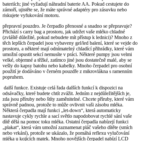
bateriích; jiné vyžadují náhradní baterie AA. Pokud cestujete do
zámoří, ujistěte se, že máte správné adaptéry pro zásuvku nebo
riskujete vyfukování motoru.
přepravní pouzdro. Je čerpadlo přenosné a snadno se přepravuje?
Přichází s carry bag a prostoru, jak udržet vaše mléko chladné
(zvláště důležité, pokud nebudete mít přístup k lednici)? Mnoho z
těch lepších čerpadel jsou vybaveny gel/led balení, které se vejde do
prostoru, a některé mají odnímatelný chladící přihrádky, které vám
umožní opustit sekcí nemusíte v práci. Některé pumpy jsou velmi
velké, objemné a těžké, zatímco jiné jsou dostatečně malé, aby se
vešly do kapsy batohu nebo kabelky. Mnoho čerpadel pro osobní
použití je dodáváno v černém pouzdře z mikrovlákna s ramenním
popruhem.
další funkce. Existuje celá řada dalších funkcí k dispozici na
odsávačky, které budete chtít zvážit. Jedním z nejdůležitějších je,
zda jsou příruby nebo štíty zaměnitelné. Chcete příruby, které vám
správně padnou, protože to může ovlivnit vaši zásobu mléka.
Některá čerpadla mají funkci „let-down“, která automaticky
nastavuje cykly rychle a sací světlo napodobovat rychlé sání vaše
dítě dělá na pomoc toku mléka. Ostatní čerpadla nabízejí funkci
„plakat“, která vám umožní zaznamenat pláč vašeho dítěte (smích
nebo vrkání), protože se ukázalo, že pomáhá reflexu vylučování
mléka u kojících matek. Mnoho novějších čerpadel nabízí LCD