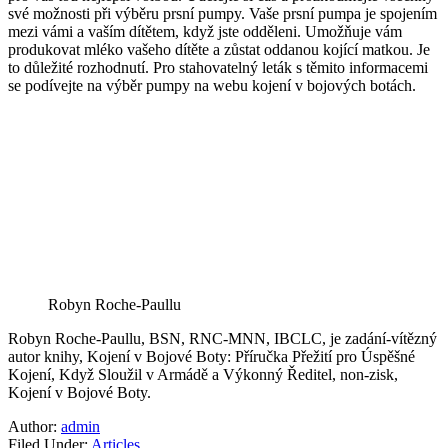
své možnosti při výběru prsní pumpy. Vaše prsní pumpa je spojením
mezi vámi a vaším dítětem, když jste odděleni. Umožňuje vám
produkovat mléko vašeho dítěte a zůstat oddanou kojící matkou. Je
to důležité rozhodnutí. Pro stahovatelný leták s těmito informacemi
se podívejte na výběr pumpy na webu kojení v bojových botách.
Robyn Roche-Paullu
Robyn Roche-Paullu, BSN, RNC-MNN, IBCLC, je zadání-vítězný
autor knihy, Kojení v Bojové Boty: Příručka Přežití pro Úspěšné
Kojení, Když Sloužil v Armádě a Výkonný Ředitel, non-zisk,
Kojení v Bojové Boty.
Author:
admin
Filed Under:
Articles