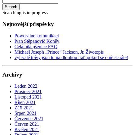
Search
Searching is in progress
Nejnovější příspěvky
Power-line komunikaci
Ivan Stěpanovič Koněv
Celá bílá pšenice FAQ
Michael Joseph „Prince“ Jackson, Jr. Životopis
vytrvalé trávy jsou tu na dlouhou trať-pokud se o ně staráte!
Archivy
Leden 2022
Prosinec 2021
Listopad 2021
Říjen 2021
Září 2021
Srpen 2021
Červenec 2021
Červen 2021
Květen 2021
Duben 2021