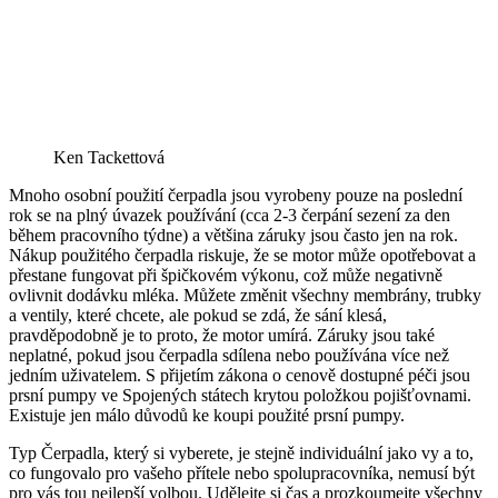
Ken Tackettová
Mnoho osobní použití čerpadla jsou vyrobeny pouze na poslední
rok se na plný úvazek používání (cca 2-3 čerpání sezení za den
během pracovního týdne) a většina záruky jsou často jen na rok.
Nákup použitého čerpadla riskuje, že se motor může opotřebovat a
přestane fungovat při špičkovém výkonu, což může negativně
ovlivnit dodávku mléka. Můžete změnit všechny membrány, trubky
a ventily, které chcete, ale pokud se zdá, že sání klesá,
pravděpodobně je to proto, že motor umírá. Záruky jsou také
neplatné, pokud jsou čerpadla sdílena nebo používána více než
jedním uživatelem. S přijetím zákona o cenově dostupné péči jsou
prsní pumpy ve Spojených státech krytou položkou pojišťovnami.
Existuje jen málo důvodů ke koupi použité prsní pumpy.
Typ Čerpadla, který si vyberete, je stejně individuální jako vy a to,
co fungovalo pro vašeho přítele nebo spolupracovníka, nemusí být
pro vás tou nejlepší volbou. Udělejte si čas a prozkoumejte všechny