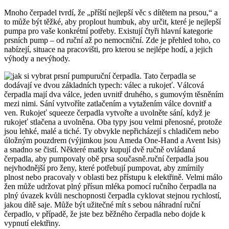
Mnoho čerpadel tvrdí, že „příští nejlepší věc s dítětem na prsou,“ a
to může být těžké, aby proplout humbuk, aby určit, které je nejlepší
pumpa pro vaše konkrétní potřeby. Existují čtyři hlavní kategorie
prsních pump – od ruční až po nemocniční. Zde je přehled toho, co
nabízejí, situace na pracovišti, pro kterou se nejlépe hodí, a jejich
výhody a nevýhody.
ruční čerpadla. Tato čerpadla se
dodávají ve dvou základních typech: válec a rukojeť. Válcová
čerpadla mají dva válce, jeden uvnitř druhého, s gumovým těsněním
mezi nimi. Sání vytvoříte zatlačením a vytažením válce dovnitř a
ven. Rukojeť squeeze čerpadla vytvořte a uvolněte sání, když je
rukojeť stlačena a uvolněna. Oba typy jsou velmi přenosné, protože
jsou lehké, malé a tiché. Ty obvykle nepřicházejí s chladičem nebo
úložným pouzdrem (výjimkou jsou Ameda One-Hand a Avent Isis)
a snadno se čistí. Některé matky kupují dvě ručně ovládaná
čerpadla, aby pumpovaly obě prsa současně.ruční čerpadla jsou
nejvhodnější pro ženy, které potřebují pumpovat, aby zmírnily
plnost nebo pracovaly v oblasti bez přístupu k elektřině. Velmi málo
žen může udržovat plný přísun mléka pomocí ručního čerpadla na
plný úvazek kvůli neschopnosti čerpadla cyklovat stejnou rychlostí,
jakou dítě saje. Může být užitečné mít s sebou náhradní ruční
čerpadlo, v případě, že jste bez běžného čerpadla nebo dojde k
vypnutí elektřiny.