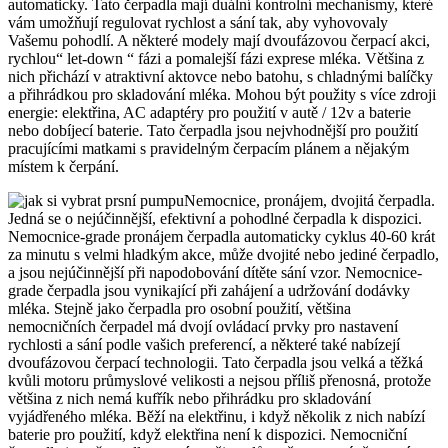
automaticky. Tato čerpadla mají duální kontrolní mechanismy, které
vám umožňují regulovat rychlost a sání tak, aby vyhovovaly
Vašemu pohodlí. A některé modely mají dvoufázovou čerpací akci,
rychlou“ let-down “ fázi a pomalejší fázi exprese mléka. Většina z
nich přichází v atraktivní aktovce nebo batohu, s chladnými balíčky
a přihrádkou pro skladování mléka. Mohou být použity s více zdroji
energie: elektřina, AC adaptéry pro použití v autě / 12v a baterie
nebo dobíjecí baterie. Tato čerpadla jsou nejvhodnější pro použití
pracujícími matkami s pravidelným čerpacím plánem a nějakým
místem k čerpání.
Nemocnice, pronájem, dvojitá čerpadla.
Jedná se o nejúčinnější, efektivní a pohodlné čerpadla k dispozici.
Nemocnice-grade pronájem čerpadla automaticky cyklus 40-60 krát
za minutu s velmi hladkým akce, může dvojité nebo jediné čerpadlo,
a jsou nejúčinnější při napodobování dítěte sání vzor. Nemocnice-
grade čerpadla jsou vynikající při zahájení a udržování dodávky
mléka. Stejně jako čerpadla pro osobní použití, většina
nemocničních čerpadel má dvojí ovládací prvky pro nastavení
rychlosti a sání podle vašich preferencí, a některé také nabízejí
dvoufázovou čerpací technologii. Tato čerpadla jsou velká a těžká
kvůli motoru průmyslové velikosti a nejsou příliš přenosná, protože
většina z nich nemá kufřík nebo přihrádku pro skladování
vyjádřeného mléka. Běží na elektřinu, i když několik z nich nabízí
baterie pro použití, když elektřina není k dispozici. Nemocniční