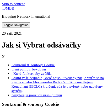
Skip to content
TJMBB
Blogging Network International
Toggle Navigation
20 září, 2021
Jak si Vybrat odsávačky
X
Soukromí & soubory Cookie
prsní pumpy: lowdown
, Které funkce, aby zvážila
Pokud vaše čerpadlo, které nejsou uvedeny zde, obraťte se na
výrobce nebo Mezinárodní Rada Certifikované Kojení
Konzultant (IBCLC) k určení, zda je otevřený nebo uzavřený
systém,
nevybírejte použitou prsní pumpu
Soukromí & soubory Cookie