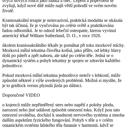
svých nových rolích jako matka a otec. Lepení a připevnění se
zvyšují, když nové dítě může najít větší pohodlí ve svém novém
životě.
Kraniosakrální terapie je neinvazivní, praktická modalita se ukázala
být tak účinná, že je vyučována po celém světě a praktikována
řadou odborníků. Je to odnož lebeční osteopatie, kterou vyvinul
americký lékař William Sutherland, D. O., v roce 1920.
úkolem kraniosakrálního lékaře je pomáhat při toku mozkové míchy.
Mozková míšní tekutina člověka kolísá, jako příliv, od lebky hlavy
dolů po páteři a zpět nahoru, ale také po celém těle. Jedná se o
dynamický systém a pohyb tekutiny je spojen se zdravím každého
jednotlivce.
Pokud mozková míšní tekutina jednotlivce neteče s lehkostí, může
způsobit některé z výše uvedených problémů. Možná si myslíte, že
je to gridlock versus plynulá jízda po dálnici.
Doporučené VIDEO
u kojenců může nepřiměřený stres nebo napětí z polohy plodu,
narození nebo jiné události způsobit omezení toku. Když jsou tato
omezení uvolněna, dochází k snadnosti nervového systému a mnoha
dalším aspektům fyzického fungování. Pohyb v těle a v celém
organickém systému lidského těla funguje v harmonii, když se