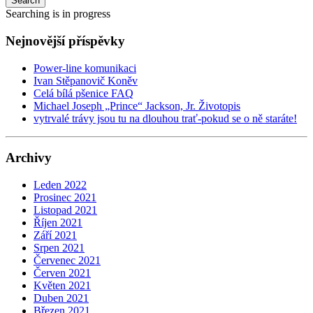
Search
Searching is in progress
Nejnovější příspěvky
Power-line komunikaci
Ivan Stěpanovič Koněv
Celá bílá pšenice FAQ
Michael Joseph „Prince“ Jackson, Jr. Životopis
vytrvalé trávy jsou tu na dlouhou trať-pokud se o ně staráte!
Archivy
Leden 2022
Prosinec 2021
Listopad 2021
Říjen 2021
Září 2021
Srpen 2021
Červenec 2021
Červen 2021
Květen 2021
Duben 2021
Březen 2021