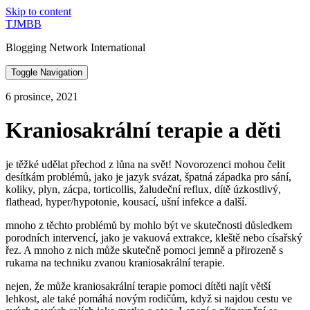
Skip to content
TJMBB
Blogging Network International
Toggle Navigation
6 prosince, 2021
Kraniosakrální terapie a děti
je těžké udělat přechod z lůna na svět! Novorozenci mohou čelit
desítkám problémů, jako je jazyk svázat, špatná západka pro sání,
koliky, plyn, zácpa, torticollis, žaludeční reflux, dítě úzkostlivý,
flathead, hyper/hypotonie, kousací, ušní infekce a další.
mnoho z těchto problémů by mohlo být ve skutečnosti důsledkem
porodních intervencí, jako je vakuová extrakce, kleště nebo císařský
řez. A mnoho z nich může skutečně pomoci jemně a přirozeně s
rukama na techniku zvanou kraniosakrální terapie.
nejen, že může kraniosakrální terapie pomoci dítěti najít větší
lehkost, ale také pomáhá novým rodičům, když si najdou cestu ve