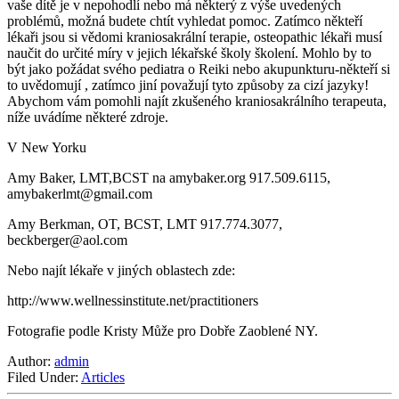
vaše dítě je v nepohodlí nebo má některý z výše uvedených
problémů, možná budete chtít vyhledat pomoc. Zatímco někteří
lékaři jsou si vědomi kraniosakrální terapie, osteopathic lékaři musí
naučit do určité míry v jejich lékařské školy školení. Mohlo by to
být jako požádat svého pediatra o Reiki nebo akupunkturu-někteří si
to uvědomují , zatímco jiní považují tyto způsoby za cizí jazyky!
Abychom vám pomohli najít zkušeného kraniosakrálního terapeuta,
níže uvádíme některé zdroje.
V New Yorku
Amy Baker, LMT,BCST na amybaker.org 917.509.6115,
amybakerlmt@gmail.com
Amy Berkman, OT, BCST, LMT 917.774.3077,
beckberger@aol.com
Nebo najít lékaře v jiných oblastech zde:
http://www.wellnessinstitute.net/practitioners
Fotografie podle Kristy Může pro Dobře Zaoblené NY.
Author:
admin
Filed Under:
Articles