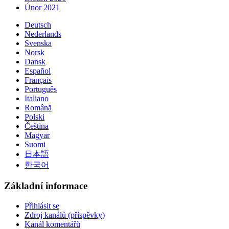
Únor 2021
Deutsch
Nederlands
Svenska
Norsk
Dansk
Español
Français
Português
Italiano
Română
Polski
Čeština
Magyar
Suomi
日本語
한국어
Základní informace
Přihlásit se
Zdroj kanálů (příspěvky)
Kanál komentářů