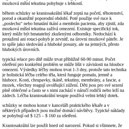
mozková míšní tekutina pohybuje s lehkostí.
během schůzky se kraniosakrální lékař zeptá na početí, těhotenství,
porod a okamžité poporodní období. Poté použije své ruce k
„poslechu“ nebo hmatání tkání a membrán pacienta, aby zjistil, zda
mozková míšní tekutina zažívá omezení. Existuje specifický tok,
který může být hmatatelný zkušenými odborníky. Nedochází k
protažení ani rotaci-pohyb je zevnitř, na úrovni mozkové páteře. Je
to spíše jako sledování a hluboké posuny, ale na jemných, přesto
hlubokých úrovních.
typická relace pro dítě může trvat přibližně 60-90 minut. Počet
ošetření pro konkrétní problém se může lišit v závislosti na hloubce
omezení. Výsledky léčby mohou trvat 1-3 dny, protože tato technika
je holistická léčba celého těla, která funguje pomalu, jemně a
hluboce. Kosti, chrupavky, tkáně, tekutiny, membrány, a fascie, a
mozek, všechny reagují uvolňující zúžení. Děti jsou pro své sezení
plně oblečené a často se s nimi zachází v náručí rodičů nebo leží na
zádech. Léčba kraniosakrální terapie používá velmi lehký dotek.
schůzky se mohou konat v kanceláři praktického lékaře a v
některých případech jsou možné domácí návštěvy. Typické náklady
se pohybují od $ 125 – $ 160 za ošetření.
Kraniosakrální lze použít hned od narození. Pokud si všimnete, že