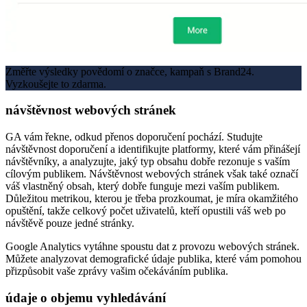
Změřte výsledky povědomí o značce, kampaň s Brand24.
Vyzkoušejte to zdarma.
návštěvnost webových stránek
GA vám řekne, odkud přenos doporučení pochází. Studujte
návštěvnost doporučení a identifikujte platformy, které vám přinášejí
návštěvníky, a analyzujte, jaký typ obsahu dobře rezonuje s vaším
cílovým publikem. Návštěvnost webových stránek však také označí
váš vlastněný obsah, který dobře funguje mezi vaším publikem.
Důležitou metrikou, kterou je třeba prozkoumat, je míra okamžitého
opuštění, takže celkový počet uživatelů, kteří opustili váš web po
návštěvě pouze jedné stránky.
Google Analytics vytáhne spoustu dat z provozu webových stránek.
Můžete analyzovat demografické údaje publika, které vám pomohou
přizpůsobit vaše zprávy vašim očekáváním publika.
údaje o objemu vyhledávání