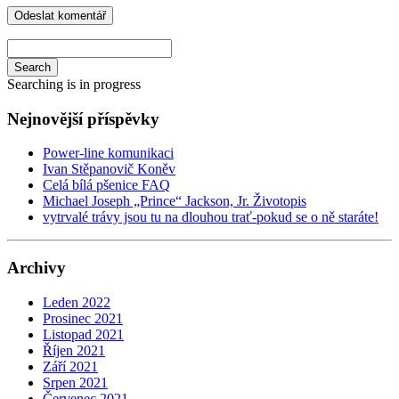
Search
Searching is in progress
Nejnovější příspěvky
Power-line komunikaci
Ivan Stěpanovič Koněv
Celá bílá pšenice FAQ
Michael Joseph „Prince“ Jackson, Jr. Životopis
vytrvalé trávy jsou tu na dlouhou trať-pokud se o ně staráte!
Archivy
Leden 2022
Prosinec 2021
Listopad 2021
Říjen 2021
Září 2021
Srpen 2021
Červenec 2021