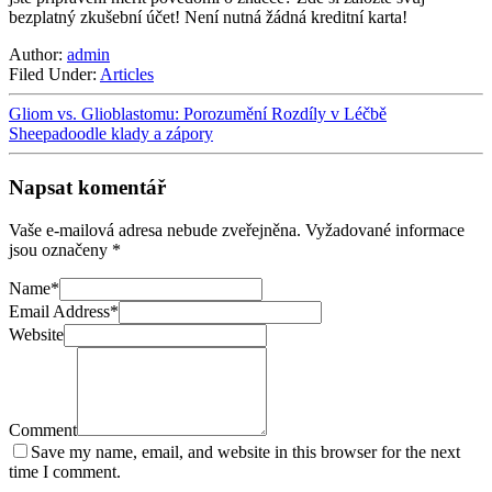
bezplatný zkušební účet! Není nutná žádná kreditní karta!
Author:
admin
Filed Under:
Articles
Gliom vs. Glioblastomu: Porozumění Rozdíly v Léčbě
Sheepadoodle klady a zápory
Napsat komentář
Vaše e-mailová adresa nebude zveřejněna.
Vyžadované informace
jsou označeny
*
Name
*
Email Address
*
Website
Comment
Save my name, email, and website in this browser for the next
time I comment.