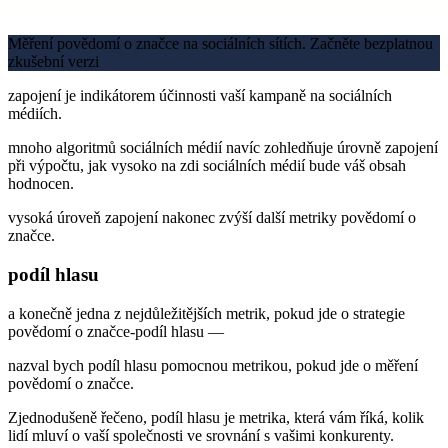
Měření povědomí o značce na sociálních sítích. Začněte bezplatnou
zkušební verzi
zapojení je indikátorem účinnosti vaší kampaně na sociálních
médiích.
mnoho algoritmů sociálních médií navíc zohledňuje úrovně zapojení
při výpočtu, jak vysoko na zdi sociálních médií bude váš obsah
hodnocen.
vysoká úroveň zapojení nakonec zvýší další metriky povědomí o
značce.
podíl hlasu
a konečně jedna z nejdůležitějších metrik, pokud jde o strategie
povědomí o značce-podíl hlasu —
nazval bych podíl hlasu pomocnou metrikou, pokud jde o měření
povědomí o značce.
Zjednodušeně řečeno, podíl hlasu je metrika, která vám říká, kolik
lidí mluví o vaší společnosti ve srovnání s vašimi konkurenty.