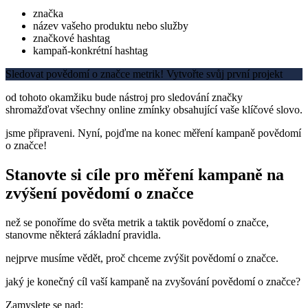
značka
název vašeho produktu nebo služby
značkové hashtag
kampaň-konkrétní hashtag
Sledovat povědomí o značce metrik! Vytvořte svůj první projekt
od tohoto okamžiku bude nástroj pro sledování značky
shromažďovat všechny online zmínky obsahující vaše klíčové slovo.
jsme připraveni. Nyní, pojďme na konec měření kampaně povědomí
o značce!
Stanovte si cíle pro měření kampaně na
zvýšení povědomí o značce
než se ponoříme do světa metrik a taktik povědomí o značce,
stanovme některá základní pravidla.
nejprve musíme vědět, proč chceme zvýšit povědomí o značce.
jaký je konečný cíl vaší kampaně na zvyšování povědomí o značce?
Zamyslete se nad: