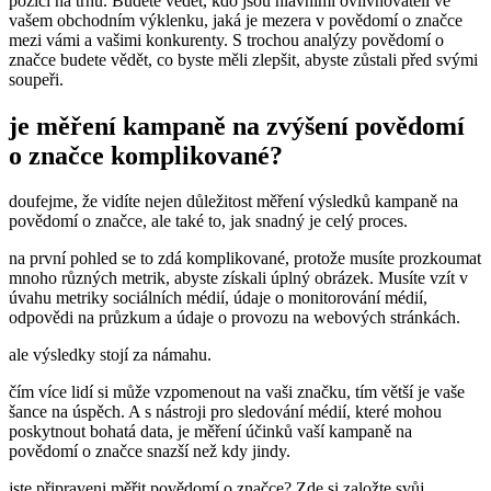
pozici na trhu. Budete vědět, kdo jsou hlavními ovlivňovateli ve
vašem obchodním výklenku, jaká je mezera v povědomí o značce
mezi vámi a vašimi konkurenty. S trochou analýzy povědomí o
značce budete vědět, co byste měli zlepšit, abyste zůstali před svými
soupeři.
je měření kampaně na zvýšení povědomí
o značce komplikované?
doufejme, že vidíte nejen důležitost měření výsledků kampaně na
povědomí o značce, ale také to, jak snadný je celý proces.
na první pohled se to zdá komplikované, protože musíte prozkoumat
mnoho různých metrik, abyste získali úplný obrázek. Musíte vzít v
úvahu metriky sociálních médií, údaje o monitorování médií,
odpovědi na průzkum a údaje o provozu na webových stránkách.
ale výsledky stojí za námahu.
čím více lidí si může vzpomenout na vaši značku, tím větší je vaše
šance na úspěch. A s nástroji pro sledování médií, které mohou
poskytnout bohatá data, je měření účinků vaší kampaně na
povědomí o značce snazší než kdy jindy.
jste připraveni měřit povědomí o značce? Zde si založte svůj