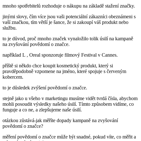
mnoho spotřebitelů rozhoduje o nákupu na základě stažení značky.
jinými slovy, čím více jsou vaši potenciální zákazníci obeznámeni s
vaší značkou, tím větší je šance, že si zakoupí váš produkt nebo
službu.
to je důvod, proč mnoho značek vynaložilo tolik úsilí na kampaně
na zvyšování povědomí o značce.
například L ‚ Oreal sponzoruje filmový Festival v Cannes.
příště si někdo chce koupit kosmetický produkt, který si
pravděpodobně vzpomene na jméno, které spojuje s červeným
kobercem.
to je důsledek zvýšení povědomí o značce.
stejně jako u všeho v marketingu musíme vidět tvrdá čísla, abychom
mohli posoudit výsledky našeho úsilí. Tímto způsobem vidíme, co
funguje a co ne, a zlepšujeme naše úsilí.
otázkou zůstává-jak měříte dopady kampaně na zvyšování
povědomí o značce?
měření povědomí o značce může být snadné, pokud víte, co měřit a