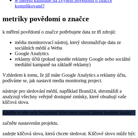
je měření kampaně na zvýšení povědomí o značce
komplikované?
metriky povědomí o značce
k měření povědomí o značce potřebujete data ze tří zdrojů:
média monitorovací nástroj, který shromažďuje data ze
sociálních médií a Webu
Google Analytics
reklamy účtů (pokud spustíte reklamy Google nebo sociální
mediální kampaně na základě reklamy)
Vzhledem k tomu, že již máte Google Analytics a reklamy účtu,
podíváme se, jak nastavit media monitoring project.
nástroje pro sledování médií, například Brand24, shromáždí a
analyzují všechny veřejně dostupné zmínky, které obsahují vaše
klíčová slova.
založte si zde svůj bezplatný účet (není nutná žádná kreditní karta).
začněte nastavením projektu.
zadejte klíčová slova, která chcete sledovat. Klíčové slovo může být: