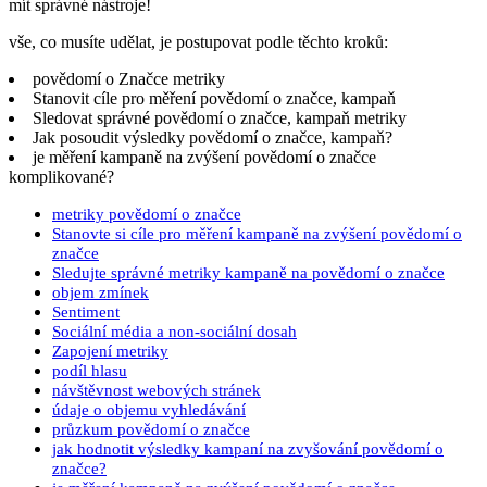
mít správné nástroje!
vše, co musíte udělat, je postupovat podle těchto kroků:
povědomí o Značce metriky
Stanovit cíle pro měření povědomí o značce, kampaň
Sledovat správné povědomí o značce, kampaň metriky
Jak posoudit výsledky povědomí o značce, kampaň?
je měření kampaně na zvýšení povědomí o značce
komplikované?
metriky povědomí o značce
Stanovte si cíle pro měření kampaně na zvýšení povědomí o
značce
Sledujte správné metriky kampaně na povědomí o značce
objem zmínek
Sentiment
Sociální média a non-sociální dosah
Zapojení metriky
podíl hlasu
návštěvnost webových stránek
údaje o objemu vyhledávání
průzkum povědomí o značce
jak hodnotit výsledky kampaní na zvyšování povědomí o
značce?