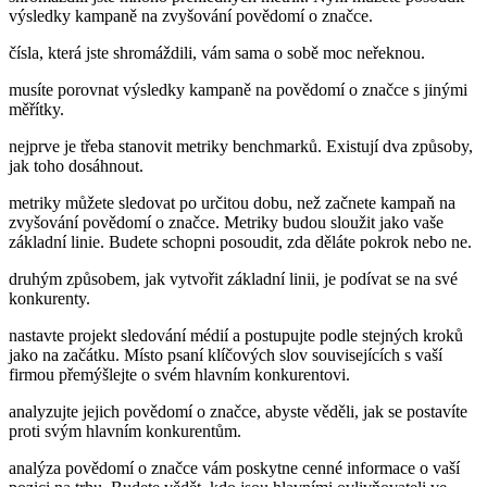
výsledky kampaně na zvyšování povědomí o značce.
čísla, která jste shromáždili, vám sama o sobě moc neřeknou.
musíte porovnat výsledky kampaně na povědomí o značce s jinými
měřítky.
nejprve je třeba stanovit metriky benchmarků. Existují dva způsoby,
jak toho dosáhnout.
metriky můžete sledovat po určitou dobu, než začnete kampaň na
zvyšování povědomí o značce. Metriky budou sloužit jako vaše
základní linie. Budete schopni posoudit, zda děláte pokrok nebo ne.
druhým způsobem, jak vytvořit základní linii, je podívat se na své
konkurenty.
nastavte projekt sledování médií a postupujte podle stejných kroků
jako na začátku. Místo psaní klíčových slov souvisejících s vaší
firmou přemýšlejte o svém hlavním konkurentovi.
analyzujte jejich povědomí o značce, abyste věděli, jak se postavíte
proti svým hlavním konkurentům.
analýza povědomí o značce vám poskytne cenné informace o vaší