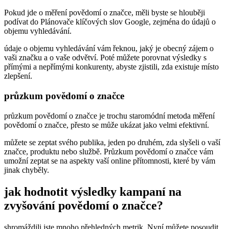
Pokud jde o měření povědomí o značce, měli byste se hlouběji
podívat do Plánovače klíčových slov Google, zejména do údajů o
objemu vyhledávání.
údaje o objemu vyhledávání vám řeknou, jaký je obecný zájem o
vaši značku a o vaše odvětví. Poté můžete porovnat výsledky s
přímými a nepřímými konkurenty, abyste zjistili, zda existuje místo
zlepšení.
průzkum povědomí o značce
průzkum povědomí o značce je trochu staromódní metoda měření
povědomí o značce, přesto se může ukázat jako velmi efektivní.
můžete se zeptat svého publika, jeden po druhém, zda slyšeli o vaší
značce, produktu nebo službě. Průzkum povědomí o značce vám
umožní zeptat se na aspekty vaší online přítomnosti, které by vám
jinak chyběly.
jak hodnotit výsledky kampaní na
zvyšování povědomí o značce?
shromáždili jste mnoho přehledných metrik. Nyní můžete posoudit