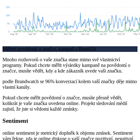
Měření povědomí o značce, kampaň s Brand24
Mnoho rozhovorů o vaše značka stane mimo své vlastnictví
programy. Pokud chcete měřit výsledky kampaně na povědomí o
značce, musíte vědět, kdy a kde zákazník uvede vaši značku.
podle Brandwatch se 96% konverzací kolem vaší značky děje mimo
vlastní kanály.
Pokud chcete měřit povědomí o značce, musíte přesně vědět,
kolikrát je vaše značka uvedena online. Projekt sledování médií
zajistí, že jste si vědomi každé zmínky.
Sentiment
online sentiment je metrický doplněk k objemu zmínek. Sentiment
vám řekne, zda je online diskuse o vaší značce pozitivní, negativní