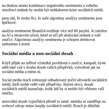
na druhou stranu kombinace negativního sentimentu a velkého
množství zmínek by mohla být indikátorem krize sociálních médií.
jsem rád, že mohu říci, že naše algoritmy analýzy sentimentu jsou
špičkové.
analýza sentimentu Brand24 rozlišuje více než 80 jazyků. Je založen
na AI a strojovém učení, které se učí při sledování zmínek o vaší
značce. Algoritmus analýzy sentimentu je schopen detekovat
sarkasmus a ironii.
Sociální média a non-sociální dosah
Když přijde na měření výsledků povědomí o značce, kampaň, byste
měli také vzít v úvahu dosah vašich příspěvků, vytvořené jak na
sociální média a mimo ni.
Social media reach zobrazuje odhadovaný počet uživatelů sociálních
médií, kteří mohli vidět vaše příspěvky. Jinými slovy, dosah
sociálních médií naznačuje, kolik lidí by si mohlo být vědomo vaší
značky.
nesociální dosah vypočítává přesně to samé, metrika se zaměřuje na
webové zdroje mimo kanály sociálních médií. Reach je důležitá