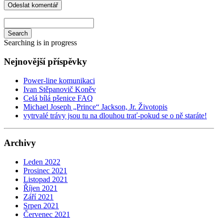
Search
Searching is in progress
Nejnovější příspěvky
Power-line komunikaci
Ivan Stěpanovič Koněv
Celá bílá pšenice FAQ
Michael Joseph „Prince“ Jackson, Jr. Životopis
vytrvalé trávy jsou tu na dlouhou trať-pokud se o ně staráte!
Archivy
Leden 2022
Prosinec 2021
Listopad 2021
Říjen 2021
Září 2021
Srpen 2021
Červenec 2021