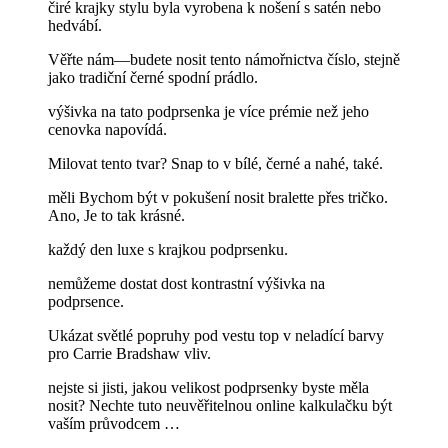
čiré krajky stylu byla vyrobena k nošení s satén nebo
hedvábí.
Věřte nám—budete nosit tento námořnictva číslo, stejně
jako tradiční černé spodní prádlo.
výšivka na tato podprsenka je více prémie než jeho
cenovka napovídá.
Milovat tento tvar? Snap to v bílé, černé a nahé, také.
měli Bychom být v pokušení nosit bralette přes tričko.
Ano, Je to tak krásné.
každý den luxe s krajkou podprsenku.
nemůžeme dostat dost kontrastní výšivka na
podprsence.
Ukázat světlé popruhy pod vestu top v neladící barvy
pro Carrie Bradshaw vliv.
nejste si jisti, jakou velikost podprsenky byste měla
nosit? Nechte tuto neuvěřitelnou online kalkulačku být
vaším průvodcem …