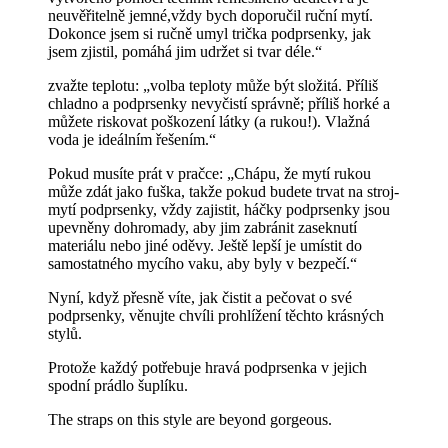
neuvěřitelně jemné,vždy bych doporučil ruční mytí.
Dokonce jsem si ručně umyl trička podprsenky, jak
jsem zjistil, pomáhá jim udržet si tvar déle.“
zvažte teplotu: „volba teploty může být složitá. Příliš
chladno a podprsenky nevyčistí správně; příliš horké a
můžete riskovat poškození látky (a rukou!). Vlažná
voda je ideálním řešením.“
Pokud musíte prát v pračce: „Chápu, že mytí rukou
může zdát jako fuška, takže pokud budete trvat na stroj-
mytí podprsenky, vždy zajistit, háčky podprsenky jsou
upevněny dohromady, aby jim zabránit zaseknutí
materiálu nebo jiné oděvy. Ještě lepší je umístit do
samostatného mycího vaku, aby byly v bezpečí.“
Nyní, když přesně víte, jak čistit a pečovat o své
podprsenky, věnujte chvíli prohlížení těchto krásných
stylů.
Protože každý potřebuje hravá podprsenka v jejich
spodní prádlo šuplíku.
The straps on this style are beyond gorgeous.