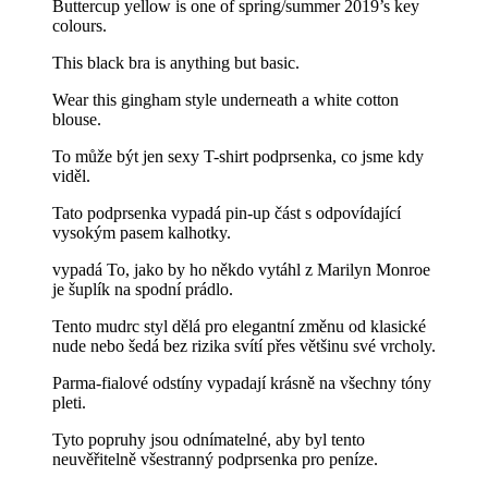
Buttercup yellow is one of spring/summer 2019’s key
colours.
This black bra is anything but basic.
Wear this gingham style underneath a white cotton
blouse.
To může být jen sexy T-shirt podprsenka, co jsme kdy
viděl.
Tato podprsenka vypadá pin-up část s odpovídající
vysokým pasem kalhotky.
vypadá To, jako by ho někdo vytáhl z Marilyn Monroe
je šuplík na spodní prádlo.
Tento mudrc styl dělá pro elegantní změnu od klasické
nude nebo šedá bez rizika svítí přes většinu své vrcholy.
Parma-fialové odstíny vypadají krásně na všechny tóny
pleti.
Tyto popruhy jsou odnímatelné, aby byl tento
neuvěřitelně všestranný podprsenka pro peníze.