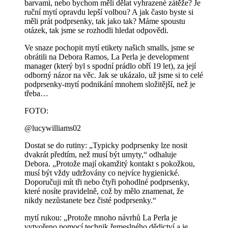
barvami, nebo bychom měli dělat vyhrazené zátěže? Je
ruční mytí opravdu lepší volbou? A jak často byste si
měli prát podprsenky, tak jako tak? Máme spoustu
otázek, tak jsme se rozhodli hledat odpovědi.
Ve snaze pochopit mytí etikety našich smalls, jsme se
obrátili na Debora Ramos, La Perla je development
manager (který byl s spodní prádlo obří 19 let), za její
odborný názor na věc. Jak se ukázalo, už jsme si to celé
podprsenky-mytí podnikání mnohem složitější, než je
třeba…
FOTO:
@lucywilliams02
Dostat se do rutiny: „Typicky podprsenky lze nosit
dvakrát předtím, než musí být umyty,“ odhaluje
Debora. „Protože mají okamžitý kontakt s pokožkou,
musí být vždy udržovány co nejvíce hygienické.
Doporučuji mít tři nebo čtyři pohodlné podprsenky,
které nosíte pravidelně, což by mělo znamenat, že
nikdy nezůstanete bez čisté podprsenky.“
mytí rukou: „Protože mnoho návrhů La Perla je
vytvořeno pomocí technik řemeslného dědictví a je