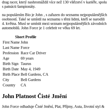
drag racer, který nashromáždil více než 130 vítězství v kariéře, spolu
s patnácti šampionáty.
na populárním Bio je John ‚ s zařazen do seznamu nejpopulárnějších
osobností. Také se umístil na seznamu s těmi lidmi, kteří se narodili
4. května. Musí se umístit mezi seznam nejpopulárnějších závodních
automobilů. John Force je 1 celebrit ve věku 69 let.
Short Profile
First Name
John
Last Name
Force
Profession
Race Car Driver
Age
69 years
Birth Sign
Taurus
Birth Date
May 4, 1949
Birth Place
Bell Gardens, CA
City
Bell Gardens
Country
CA
John Platnost Čisté Jmění
John Force odhaduje Čisté Jmění, Plat, Příjmy, Auta, životní styl &