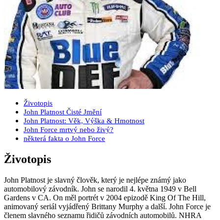
Životopis
John Platnost Čisté Jmění
John Platnost: Věk, Výška & Hmotnost
John Force mrtvý nebo živý?
některá fakta o John Force
Životopis
John Platnost je slavný člověk, který je nejlépe známý jako
automobilový závodník. John se narodil 4. května 1949 v Bell
Gardens v CA. On měl portrét v 2004 epizodě King Of The Hill,
animovaný seriál vyjádřený Brittany Murphy a další. John Force je
členem slavného seznamu řidičů závodních automobilů. NHRA