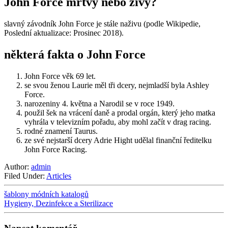
John Force mrtvý nebo živý?
slavný závodník John Force je stále naživu (podle Wikipedie,
Poslední aktualizace: Prosinec 2018).
některá fakta o John Force
John Force věk 69 let.
se svou ženou Laurie měl tři dcery, nejmladší byla Ashley
Force.
narozeniny 4. května a Narodil se v roce 1949.
použil šek na vrácení daně a prodal orgán, který jeho matka
vyhrála v televizním pořadu, aby mohl začít v drag racing.
rodné znamení Taurus.
ze své nejstarší dcery Adrie Hight udělal finanční ředitelku
John Force Racing.
Author:
admin
Filed Under:
Articles
šablony módních katalogů
Hygieny, Dezinfekce a Sterilizace