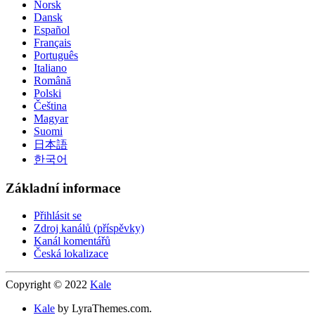
Norsk
Dansk
Español
Français
Português
Italiano
Română
Polski
Čeština
Magyar
Suomi
日本語
한국어
Základní informace
Přihlásit se
Zdroj kanálů (příspěvky)
Kanál komentářů
Česká lokalizace
Copyright © 2022
Kale
Kale
by LyraThemes.com.