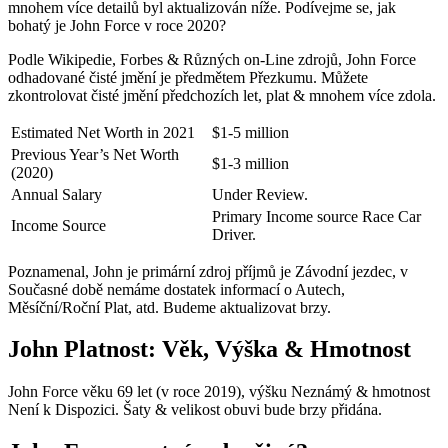
mnohem více detailů byl aktualizován níže. Podívejme se, jak
bohatý je John Force v roce 2020?
Podle Wikipedie, Forbes & Různých on-Line zdrojů, John Force
odhadované čisté jmění je předmětem Přezkumu. Můžete
zkontrolovat čisté jmění předchozích let, plat & mnohem více zdola.
Estimated Net Worth in 2021
$1-5 million
Previous Year’s Net Worth
$1-3 million
(2020)
Annual Salary
Under Review.
Primary Income source Race Car
Income Source
Driver.
Poznamenal, John je primární zdroj příjmů je Závodní jezdec, v
Současné době nemáme dostatek informací o Autech,
Měsíční/Roční Plat, atd. Budeme aktualizovat brzy.
John Platnost: Věk, Výška & Hmotnost
John Force věku 69 let (v roce 2019), výšku Neznámý & hmotnost
Není k Dispozici. Šaty & velikost obuvi bude brzy přidána.