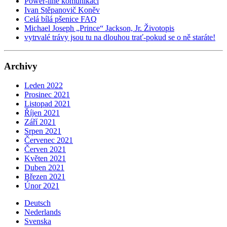
Power-line komunikaci
Ivan Stěpanovič Koněv
Celá bílá pšenice FAQ
Michael Joseph „Prince“ Jackson, Jr. Životopis
vytrvalé trávy jsou tu na dlouhou trať-pokud se o ně staráte!
Archivy
Leden 2022
Prosinec 2021
Listopad 2021
Říjen 2021
Září 2021
Srpen 2021
Červenec 2021
Červen 2021
Květen 2021
Duben 2021
Březen 2021
Únor 2021
Deutsch
Nederlands
Svenska