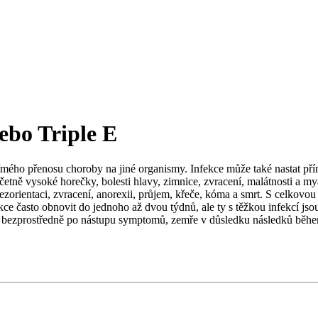
ebo Triple E
 přímého přenosu choroby na jiné organismy. Infekce může také nastat
ě vysoké horečky, bolesti hlavy, zimnice, zvracení, malátnosti a myalg
ezorientaci, zvracení, anorexii, průjem, křeče, kóma a smrt. S celkovo
e často obnovit do jednoho až dvou týdnů, ale ty s těžkou infekcí jsou
 bezprostředně po nástupu symptomů, zemře v důsledku následků během