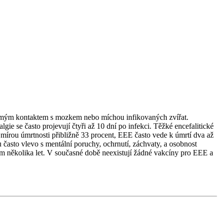
 přímým kontaktem s mozkem nebo míchou infikovaných zvířat.
ie se často projevují čtyři až 10 dní po infekci. Těžké encefalitické
u mírou úmrtnosti přibližně 33 procent, EEE často vede k úmrtí dva až
 často vlevo s mentální poruchy, ochrnutí, záchvaty, a osobnost
 několika let. V současné době neexistují žádné vakcíny pro EEE a