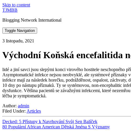
Skip to content
TJMBB
Blogging Network International
Toggle Navigation
3 listopadu, 2021
Východní Koňská encefalitida n
lidé a jiní savci jsou slepými konci virového hostitele neschopného
Asymptomatické infekce nejsou neobvyklé, ale systémové příznaky včetn
infekce mají za následek horečku, podrážděnost, ospalost, záchvaty, d
10 dny po nástupu příznaků. Ty se systémovou, non-encephalitic infekc
dysfunkce. Většina pacientů se závažnými infekcemi, které nezemřou
léčba je symptomatická.
Author:
admin
Filed Under:
Articles
Decked: 5 Přístupy k Navrhování Svůj Sen Balíček
80 Populární African American Dětská Jména S Významy