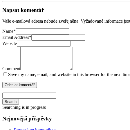
Napsat komentář
Vaše e-mailová adresa nebude zveřejněna.
Vyžadované informace js
Name
*
Email Address
*
Website
Comment
Save my name, email, and website in this browser for the next tim
Search
Searching is in progress
Nejnovější příspěvky
Power-line komunikaci