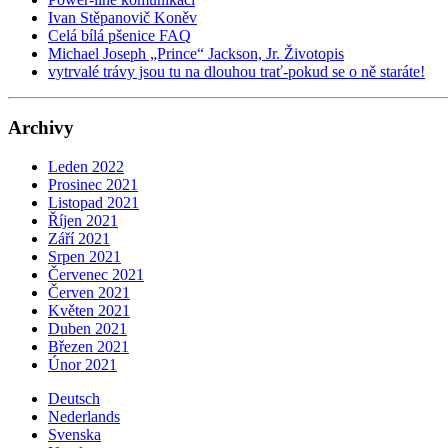
Ivan Stěpanovič Koněv
Celá bílá pšenice FAQ
Michael Joseph „Prince“ Jackson, Jr. Životopis
vytrvalé trávy jsou tu na dlouhou trať-pokud se o ně staráte!
Archivy
Leden 2022
Prosinec 2021
Listopad 2021
Říjen 2021
Září 2021
Srpen 2021
Červenec 2021
Červen 2021
Květen 2021
Duben 2021
Březen 2021
Únor 2021
Deutsch
Nederlands
Svenska