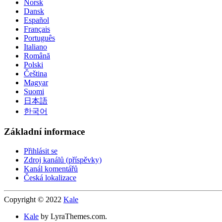
Norsk
Dansk
Español
Français
Português
Italiano
Română
Polski
Čeština
Magyar
Suomi
日本語
한국어
Základní informace
Přihlásit se
Zdroj kanálů (příspěvky)
Kanál komentářů
Česká lokalizace
Copyright © 2022
Kale
Kale
by LyraThemes.com.