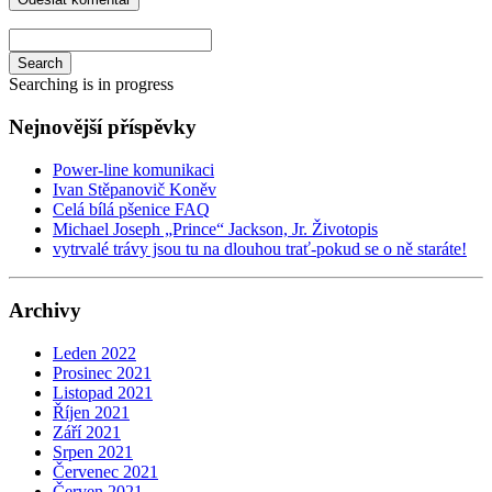
Search
Searching is in progress
Nejnovější příspěvky
Power-line komunikaci
Ivan Stěpanovič Koněv
Celá bílá pšenice FAQ
Michael Joseph „Prince“ Jackson, Jr. Životopis
vytrvalé trávy jsou tu na dlouhou trať-pokud se o ně staráte!
Archivy
Leden 2022
Prosinec 2021
Listopad 2021
Říjen 2021
Září 2021
Srpen 2021
Červenec 2021
Červen 2021