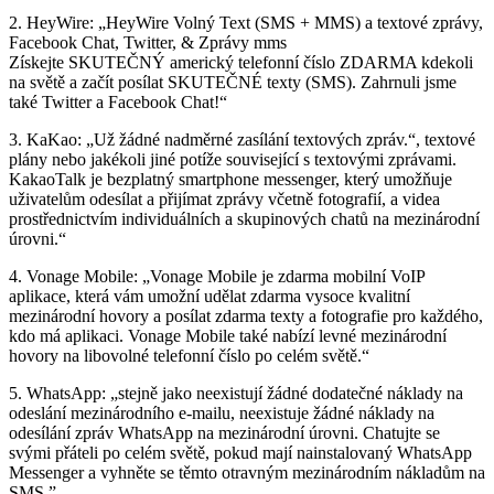
2. HeyWire: „HeyWire Volný Text (SMS + MMS) a textové zprávy,
Facebook Chat, Twitter, & Zprávy mms
Získejte SKUTEČNÝ americký telefonní číslo ZDARMA kdekoli
na světě a začít posílat SKUTEČNÉ texty (SMS). Zahrnuli jsme
také Twitter a Facebook Chat!“
3. KaKao: „Už žádné nadměrné zasílání textových zpráv.“, textové
plány nebo jakékoli jiné potíže související s textovými zprávami.
KakaoTalk je bezplatný smartphone messenger, který umožňuje
uživatelům odesílat a přijímat zprávy včetně fotografií, a videa
prostřednictvím individuálních a skupinových chatů na mezinárodní
úrovni.“
4. Vonage Mobile: „Vonage Mobile je zdarma mobilní VoIP
aplikace, která vám umožní udělat zdarma vysoce kvalitní
mezinárodní hovory a posílat zdarma texty a fotografie pro každého,
kdo má aplikaci. Vonage Mobile také nabízí levné mezinárodní
hovory na libovolné telefonní číslo po celém světě.“
5. WhatsApp: „stejně jako neexistují žádné dodatečné náklady na
odeslání mezinárodního e-mailu, neexistuje žádné náklady na
odesílání zpráv WhatsApp na mezinárodní úrovni. Chatujte se
svými přáteli po celém světě, pokud mají nainstalovaný WhatsApp
Messenger a vyhněte se těmto otravným mezinárodním nákladům na
SMS.”