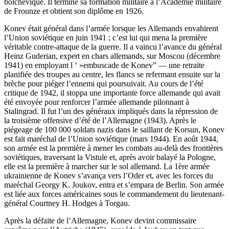
bolchevique. Il termine sa formation militaire à l’Académie militaire
de Frounze et obtient son diplôme en 1926.
Konev était général dans l’armée lorsque les Allemands envahirent
l’Union soviétique en juin 1941 ; c’est lui qui mena la première
véritable contre-attaque de la guerre. Il a vaincu l’avance du général
Heinz Guderian, expert en chars allemands, sur Moscou (décembre
1941) en employant l ‘ »embuscade de Konev” — une retraite
planifiée des troupes au centre, les flancs se refermant ensuite sur la
brèche pour piéger l’ennemi qui poursuivait. Au cours de l’été
critique de 1942, il stoppa une importante force allemande qui avait
été envoyée pour renforcer l’armée allemande pilonnant à
Stalingrad. Il fut l’un des généraux impliqués dans la répression de
la troisième offensive d’été de l’Allemagne (1943). Après le
piégeage de 100 000 soldats nazis dans le saillant de Korsun, Konev
est fait maréchal de l’Union soviétique (mars 1944). En août 1944,
son armée est la première à mener les combats au-delà des frontières
soviétiques, traversant la Vistule et, après avoir balayé la Pologne,
elle est la première à marcher sur le sol allemand. La 1ère armée
ukrainienne de Konev s’avança vers l’Oder et, avec les forces du
maréchal Georgy K. Joukov, entra et s’empara de Berlin. Son armée
est liée aux forces américaines sous le commandement du lieutenant-
général Courtney H. Hodges à Torgau.
Après la défaite de l’Allemagne, Konev devint commissaire