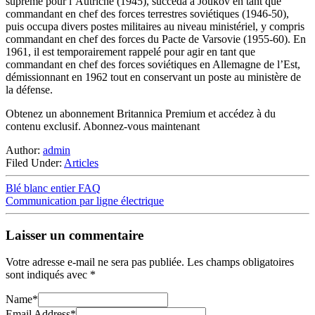
suprême pour l’Autriche (1945), succéda à Joukov en tant que
commandant en chef des forces terrestres soviétiques (1946-50),
puis occupa divers postes militaires au niveau ministériel, y compris
commandant en chef des forces du Pacte de Varsovie (1955-60). En
1961, il est temporairement rappelé pour agir en tant que
commandant en chef des forces soviétiques en Allemagne de l’Est,
démissionnant en 1962 tout en conservant un poste au ministère de
la défense.
Obtenez un abonnement Britannica Premium et accédez à du
contenu exclusif. Abonnez-vous maintenant
Author:
admin
Filed Under:
Articles
Blé blanc entier FAQ
Communication par ligne électrique
Laisser un commentaire
Votre adresse e-mail ne sera pas publiée.
Les champs obligatoires
sont indiqués avec
*
Name
*
Email Address
*