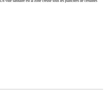
n vide sanitaire est la zone creuse sous les planchers de certaines