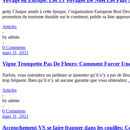
Voyage en Europe: Les 15 Voyages De Noël Les Plus S
getty Chaque année à cette époque, l’organisation European Best De
promotion du tourisme durable sur le continent, publie sa liste approuv
Articles
-
by
admin
-
0 Comments
mars 31, 2021
Vigne Trompette Pas De Fleurs: Comment Forcer Une
Parfois, vous entendrez un jardinier se lamenter qu’il n’y a pas de fle
trop fréquent. Bien qu’il n’y ait aucune garantie que vous obtiendrez
Articles
-
by
admin
-
0 Comments
mars 31, 2021
Accouchement VS se faire frapper dans les couilles: Ce