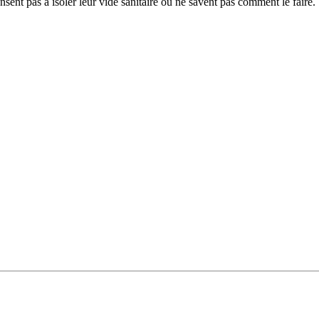
ent pas à isoler leur vide sanitaire ou ne savent pas comment le faire. U