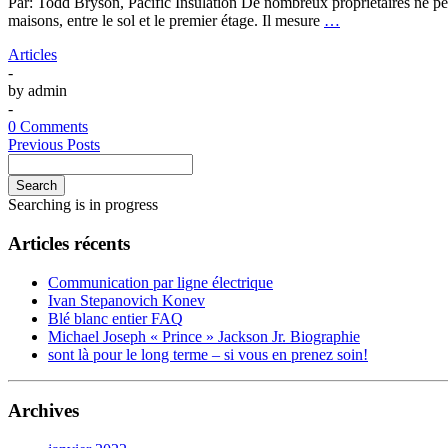
Par: Todd Bryson, Pacific Insulation De nombreux propriétaires ne pens
maisons, entre le sol et le premier étage. Il mesure
…
Articles
-
by
admin
-
0 Comments
Previous Posts
Search
Searching is in progress
Articles récents
Communication par ligne électrique
Ivan Stepanovich Konev
Blé blanc entier FAQ
Michael Joseph « Prince » Jackson Jr. Biographie
sont là pour le long terme – si vous en prenez soin!
Archives