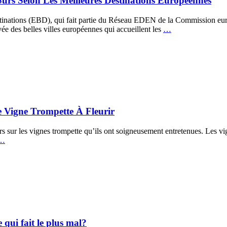
ûrs Selon Les Meilleures Destinations Européennes
stinations (EBD), qui fait partie du Réseau EDEN de la Commission eu
ée des belles villes européennes qui accueillent les
…
 Vigne Trompette À Fleurir
urs sur les vignes trompette qu’ils ont soigneusement entretenues. Les vi
…
 qui fait le plus mal?