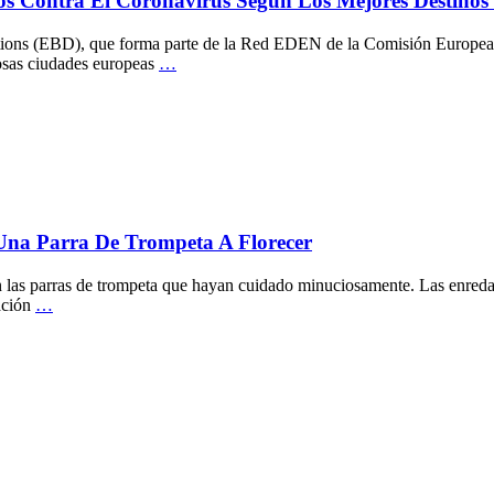
os Contra El Coronavirus Según Los Mejores Destinos
ations (EBD), que forma parte de la Red EDEN de la Comisión Europea
mosas ciudades europeas
…
Una Parra De Trompeta A Florecer
n las parras de trompeta que hayan cuidado minuciosamente. Las enreda
ración
…