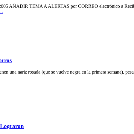
e 2005 AÑADIR TEMA A ALERTAS por CORREO electrónico a Recibir un
…
orros
 tienen una nariz rosada (que se vuelve negra en la primera semana), pes
 Lograron