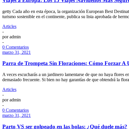
Viajes a Europa: Los 15 Viajes Navideños Más Segur
getty Cada año en esta época, la organización European Best Destin
turismo sostenible en el continente, publica su lista aprobada de her
Articles
-
por
admin
-
0 Comentarios
marzo 31, 2021
Parra de Trompeta Sin Floraciones: Cómo Forzar A 
A veces escucharás a un jardinero lamentarse de que no haya flores e
demasiado frecuente. Si bien no hay garantías de que obtendrá la flo
Articles
-
por
admin
-
0 Comentarios
marzo 31, 2021
Parto VS ser golpeado en las bolas: ¿Qué duele más?