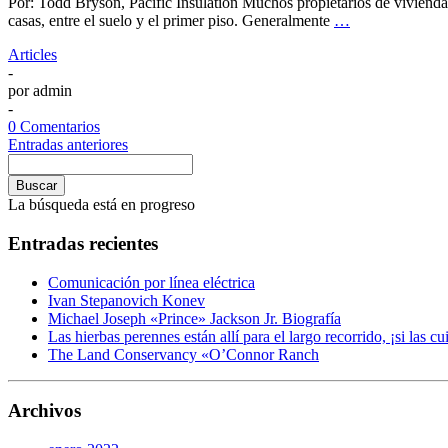
Por: Todd Bryson, Pacific Insulation Muchos propietarios de viviendas
casas, entre el suelo y el primer piso. Generalmente
…
Articles
-
por
admin
-
0 Comentarios
Entradas anteriores
Buscar
La búsqueda está en progreso
Entradas recientes
Comunicación por línea eléctrica
Ivan Stepanovich Konev
Michael Joseph «Prince» Jackson Jr. Biografía
Las hierbas perennes están allí para el largo recorrido, ¡si las cu
The Land Conservancy «O’Connor Ranch
Archivos