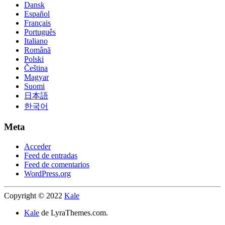
Dansk
Español
Français
Português
Italiano
Română
Polski
Čeština
Magyar
Suomi
日本語
한국어
Meta
Acceder
Feed de entradas
Feed de comentarios
WordPress.org
Copyright © 2022
Kale
Kale
de LyraThemes.com.