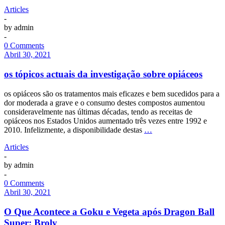
Articles
-
by
admin
-
0 Comments
Abril 30, 2021
os tópicos actuais da investigação sobre opiáceos
os opiáceos são os tratamentos mais eficazes e bem sucedidos para a
dor moderada a grave e o consumo destes compostos aumentou
consideravelmente nas últimas décadas, tendo as receitas de
opiáceos nos Estados Unidos aumentado três vezes entre 1992 e
2010. Infelizmente, a disponibilidade destas
…
Articles
-
by
admin
-
0 Comments
Abril 30, 2021
O Que Acontece a Goku e Vegeta após Dragon Ball
Super: Broly