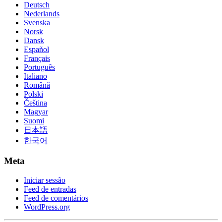
Deutsch
Nederlands
Svenska
Norsk
Dansk
Español
Français
Português
Italiano
Română
Polski
Čeština
Magyar
Suomi
日本語
한국어
Meta
Iniciar sessão
Feed de entradas
Feed de comentários
WordPress.org