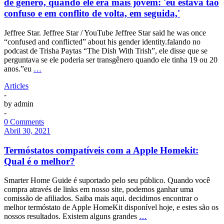
de gênero, quando ele era mais jovem: 'eu estava tão
confuso e em conflito de volta, em seguida,'
Jeffree Star. Jeffree Star / YouTube Jeffree Star said he was once
“confused and conflicted” about his gender identity.falando no
podcast de Trisha Paytas “The Dish With Trish”, ele disse que se
perguntava se ele poderia ser transgênero quando ele tinha 19 ou 20
anos.”eu
…
Articles
-
by
admin
-
0 Comments
Abril 30, 2021
Termóstatos compatíveis com a Apple Homekit:
Qual é o melhor?
Smarter Home Guide é suportado pelo seu público. Quando você
compra através de links em nosso site, podemos ganhar uma
comissão de afiliados. Saiba mais aqui. decidimos encontrar o
melhor termóstato de Apple HomeKit disponível hoje, e estes são os
nossos resultados. Existem alguns grandes
…