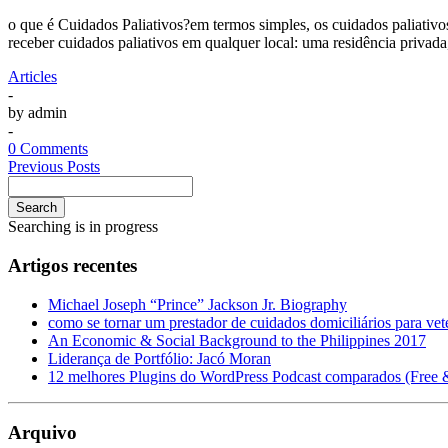
o que é Cuidados Paliativos?em termos simples, os cuidados paliativ
receber cuidados paliativos em qualquer local: uma residência priva
Articles
-
by
admin
-
0 Comments
Previous Posts
Search
Searching is in progress
Artigos recentes
Michael Joseph “Prince” Jackson Jr. Biography
como se tornar um prestador de cuidados domiciliários para vet
An Economic & Social Background to the Philippines 2017
Liderança de Portfólio: Jacó Moran
12 melhores Plugins do WordPress Podcast comparados (Free
Arquivo