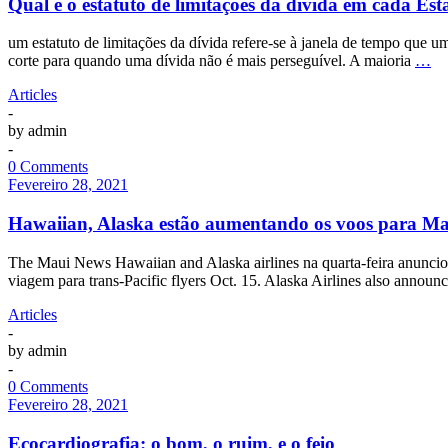
Qual é o estatuto de limitações da dívida em cada Es
um estatuto de limitações da dívida refere-se à janela de tempo que
corte para quando uma dívida não é mais perseguível. A maioria
…
Articles
-
by
admin
-
0 Comments
Fevereiro 28, 2021
Hawaiian, Alaska estão aumentando os voos para M
The Maui News Hawaiian and Alaska airlines na quarta-feira anuncio
viagem para trans-Pacific flyers Oct. 15. Alaska Airlines also ann
Articles
-
by
admin
-
0 Comments
Fevereiro 28, 2021
Ecocardiografia: o bom, o ruim, e o feio