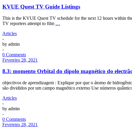
KVUE Quest TV Guide Listings
This is the KVUE Quest TV schedule for the next 12 hours within the
TV reporters attempt to film
…
Articles
-
by
admin
-
0 Comments
Fevereiro 28, 2021
8.3: momento Orbital do dipolo magnético do electrã
objectivos de aprendizagem : Explique por que o átomo de hidrogêni
são divididos por um campo magnético externo Use números quântico
Articles
-
by
admin
-
0 Comments
Fevereiro 28, 2021