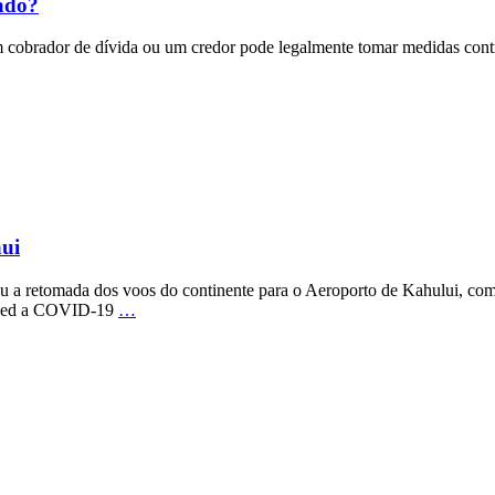
tado?
 um cobrador de dívida ou um credor pode legalmente tomar medidas con
aui
u a retomada dos voos do continente para o Aeroporto de Kahului, com
ounced a COVID-19
…