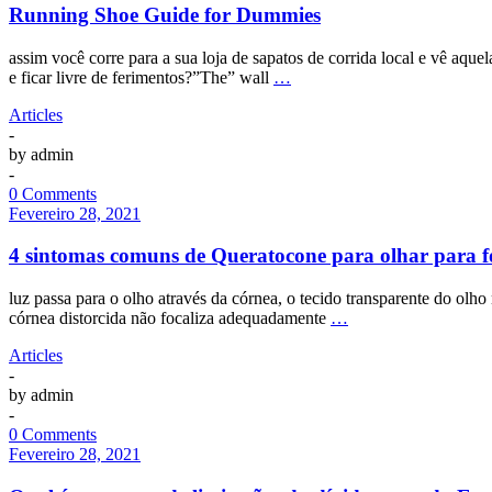
Running Shoe Guide for Dummies
assim você corre para a sua loja de sapatos de corrida local e vê aque
e ficar livre de ferimentos?”The” wall
…
Articles
-
by
admin
-
0 Comments
Fevereiro 28, 2021
4 sintomas comuns de Queratocone para olhar para f
luz passa para o olho através da córnea, o tecido transparente do olh
córnea distorcida não focaliza adequadamente
…
Articles
-
by
admin
-
0 Comments
Fevereiro 28, 2021