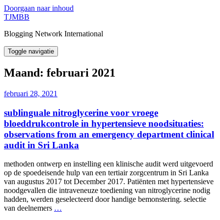
Doorgaan naar inhoud
TJMBB
Blogging Network International
Toggle navigatie
Maand:
februari 2021
februari 28, 2021
sublinguale nitroglycerine voor vroege
bloeddrukcontrole in hypertensieve noodsituaties:
observations from an emergency department clinical
audit in Sri Lanka
methoden ontwerp en instelling een klinische audit werd uitgevoerd
op de spoedeisende hulp van een tertiair zorgcentrum in Sri Lanka
van augustus 2017 tot December 2017. Patiënten met hypertensieve
noodgevallen die intraveneuze toediening van nitroglycerine nodig
hadden, werden geselecteerd door handige bemonstering. selectie
van deelnemers
…