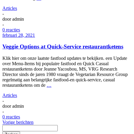
Articles
-
door
admin
-
0 reacties
februari 28, 2021
Veggie Options at Quick-Service restaurantketens
Klik hier om onze laatste fastfood updates te bekijken. een Update
over Menu-Items bij populaire fastfood en Quick Casual
restaurantketens door Jeanne Yacoubou, MS, VRG Research
Director sinds de jaren 1980 vraagt de Vegetarian Resource Group
regelmatig aan belangrijke fastfood-en quick-service, casual
restaurantketens om de
…
Articles
-
door
admin
-
0 reacties
Vorige berichten