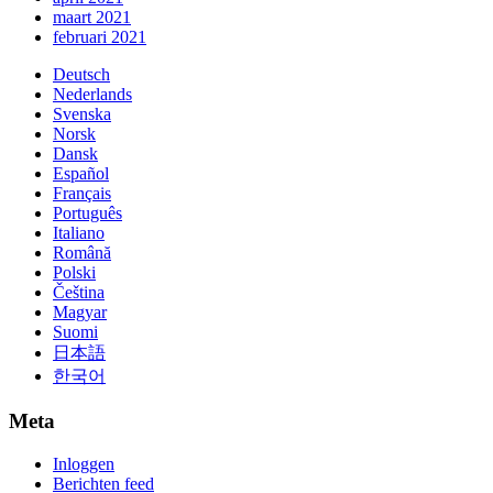
maart 2021
februari 2021
Deutsch
Nederlands
Svenska
Norsk
Dansk
Español
Français
Português
Italiano
Română
Polski
Čeština
Magyar
Suomi
日本語
한국어
Meta
Inloggen
Berichten feed