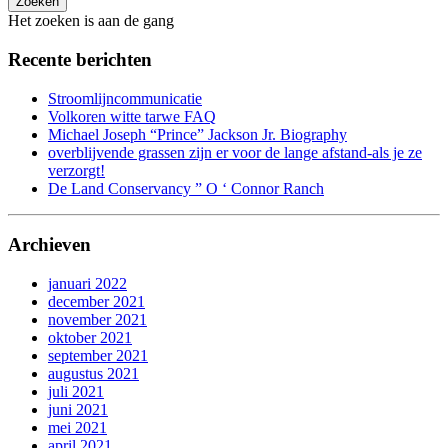
Zoeken
Het zoeken is aan de gang
Recente berichten
Stroomlijncommunicatie
Volkoren witte tarwe FAQ
Michael Joseph “Prince” Jackson Jr. Biography
overblijvende grassen zijn er voor de lange afstand-als je ze
verzorgt!
De Land Conservancy ” O ‘ Connor Ranch
Archieven
januari 2022
december 2021
november 2021
oktober 2021
september 2021
augustus 2021
juli 2021
juni 2021
mei 2021
april 2021