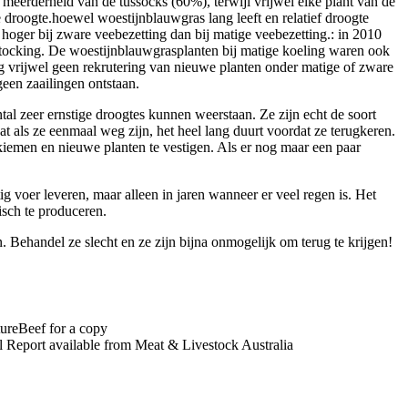
 meerderheid van de tussocks (60%), terwijl vrijwel elke plant van de
droogte.hoewel woestijnblauwgras lang leeft en relatief droogte
 hoger bij zware veebezetting dan bij matige veebezetting.: in 2010
stocking. De woestijnblauwgrasplanten bij matige koeling waren ook
eg vrijwel geen rekrutering van nieuwe planten onder matige of zware
en zaailingen ontstaan.
al zeer ernstige droogtes kunnen weerstaan. Ze zijn echt de soort
at als ze eenmaal weg zijn, het heel lang duurt voordat ze terugkeren.
ntkiemen en nieuwe planten te vestigen. Als er nog maar een paar
g voer leveren, maar alleen in jaren wanneer er veel regen is. Het
sch te produceren.
n. Behandel ze slecht en ze zijn bijna onmogelijk om terug te krijgen!
tureBeef for a copy
al Report available from Meat & Livestock Australia