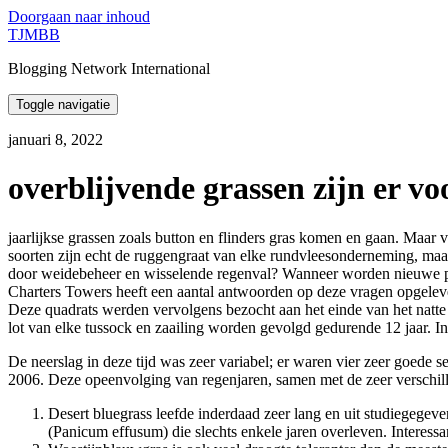
Doorgaan naar inhoud
TJMBB
Blogging Network International
Toggle navigatie
januari 8, 2022
overblijvende grassen zijn er voo
jaarlijkse grassen zoals button en flinders gras komen en gaan. Maar v
soorten zijn echt de ruggengraat van elke rundvleesonderneming, maa
door weidebeheer en wisselende regenval? Wanneer worden nieuwe pla
Charters Towers heeft een aantal antwoorden op deze vragen opgelev
Deze quadrats werden vervolgens bezocht aan het einde van het natte s
lot van elke tussock en zaailing worden gevolgd gedurende 12 jaar
De neerslag in deze tijd was zeer variabel; er waren vier zeer goede 
2006. Deze opeenvolging van regenjaren, samen met de zeer verschille
Desert bluegrass leefde inderdaad zeer lang en uit studiegegeve
(Panicum effusum) die slechts enkele jaren overleven. Interessa