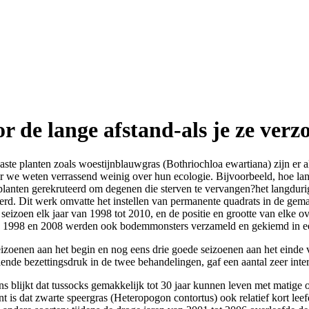
r de lange afstand-als je ze verz
aste planten zoals woestijnblauwgras (Bothriochloa ewartiana) zijn er a
r we weten verrassend weinig over hun ecologie. Bijvoorbeeld, hoe lan
nten gerekruteerd om degenen die sterven te vervangen?het langdurige
erd. Dit werk omvatte het instellen van permanente quadrats in de ge
eizoen elk jaar van 1998 tot 2010, en de positie en grootte van elke o
. In 1998 en 2008 werden ook bodemmonsters verzameld en gekiemd in
seizoenen aan het begin en nog eens drie goede seizoenen aan het einde 
nde bezettingsdruk in de twee behandelingen, gaf een aantal zeer intere
ns blijkt dat tussocks gemakkelijk tot 30 jaar kunnen leven met matige o
nt is dat zwarte speergras (Heteropogon contortus) ook relatief kort lee