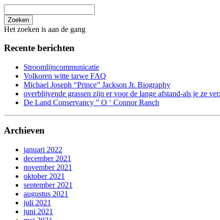
Zoeken
Het zoeken is aan de gang
Recente berichten
Stroomlijncommunicatie
Volkoren witte tarwe FAQ
Michael Joseph “Prince” Jackson Jr. Biography
overblijvende grassen zijn er voor de lange afstand-als je ze ver
De Land Conservancy ” O ‘ Connor Ranch
Archieven
januari 2022
december 2021
november 2021
oktober 2021
september 2021
augustus 2021
juli 2021
juni 2021