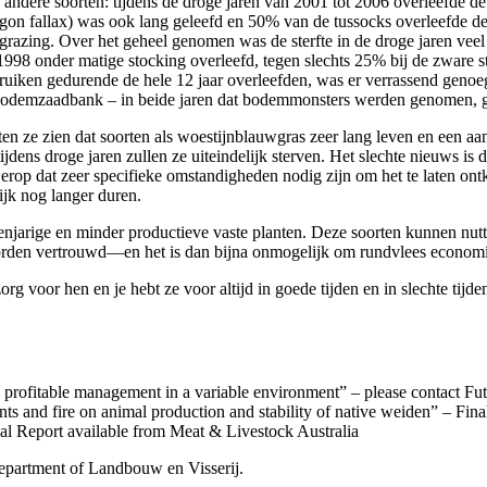
andere soorten: tijdens de droge jaren van 2001 tot 2006 overleefde de
gon fallax) was ook lang geleefd en 50% van de tussocks overleefde de 
egrazing. Over het geheel genomen was de sterfte in de droge jaren veel
998 onder matige stocking overleefd, tegen slechts 25% bij de zware 
struiken gedurende de hele 12 jaar overleefden, was er verrassend geno
 bodemzaadbank – in beide jaren dat bodemmonsters werden genomen, ge
 ze zien dat soorten als woestijnblauwgras zeer lang leven en een aant
dens droge jaren zullen ze uiteindelijk sterven. Het slechte nieuws is d
kt erop dat zeer specifieke omstandigheden nodig zijn om het te laten o
ijk nog langer duren.
njarige en minder productieve vaste planten. Deze soorten kunnen nutti
 worden vertrouwd—en het is dan bijna onmogelijk om rundvlees economi
rg voor hen en je hebt ze voor altijd in goede tijden en in slechte tijde
d profitable management in a variable environment” – please contact Fu
nts and fire on animal production and stability of native weiden” – Fin
al Report available from Meat & Livestock Australia
epartment of Landbouw en Visserij.