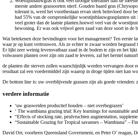
Woestijnblauwgras is ook veel droogte toleranter dan de meeste 
meeste andere grassoorten stierf. Gouden baard gras (Chrysopo
tolerant is, werd het voortbestaan ervan sterk beïnvloed door b
had 55% van de oorspronkelijke woestijnblauwgrasplanten uit 1
veel groter dan de laatste planten.hoewel veel van de woestijn
bewoning. Er was ook vrijwel geen zaad van deze soort in de
Wat betekenen deze bevindingen voor het management? Ten eerste laten
waar je op kunt vertrouwen. Als ze echter te zwaar worden begraasd tij
Er lijkt zeer weinig levensvatbaar zaad in de bodem te zijn en het lij
volwassen planten over zijn om zaad te leveren, zal het herstel natuurl
de planten die sterven zullen waarschijnlijk worden vervangen door ee
resultaat zal een voedermiddel zijn waarop in droge tijden niet kan
De bottom line is: uw overblijvende grassen zijn als goede vrienden: zo
verdere informatie
‘uw grasweiden productief houden – niet overbegrazen’
‘ The wambiana grazing trial: Key learnings for sustainable an
“Effects of stocking rate, peulvruchten augmentation, suppleme
“Sustainable Grazing for Tropical savannes – Wambiana” – Fin
David Orr, voorheen Queensland Government, en Peter O’ reagan, D