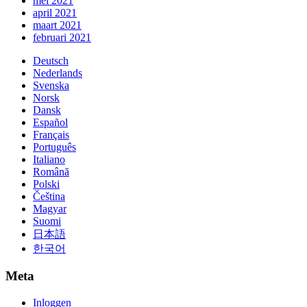
mei 2021
april 2021
maart 2021
februari 2021
Deutsch
Nederlands
Svenska
Norsk
Dansk
Español
Français
Português
Italiano
Română
Polski
Čeština
Magyar
Suomi
日本語
한국어
Meta
Inloggen