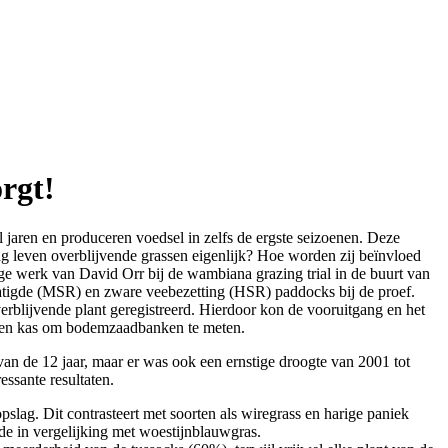
orgt!
l jaren en produceren voedsel in zelfs de ergste seizoenen. Deze
g leven overblijvende grassen eigenlijk? Hoe worden zij beïnvloed
 werk van David Orr bij de wambiana grazing trial in de buurt van
matigde (MSR) en zware veebezetting (HSR) paddocks bij de proef.
verblijvende plant geregistreerd. Hierdoor kon de vooruitgang en het
 een kas om bodemzaadbanken te meten.
van de 12 jaar, maar er was ook een ernstige droogte van 2001 tot
ssante resultaten.
pslag. Dit contrasteert met soorten als wiregrass en harige paniek
fde in vergelijking met woestijnblauwgras.