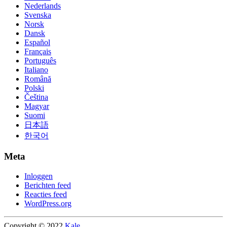
Nederlands
Svenska
Norsk
Dansk
Español
Français
Português
Italiano
Română
Polski
Čeština
Magyar
Suomi
日本語
한국어
Meta
Inloggen
Berichten feed
Reacties feed
WordPress.org
Copyright © 2022
Kale