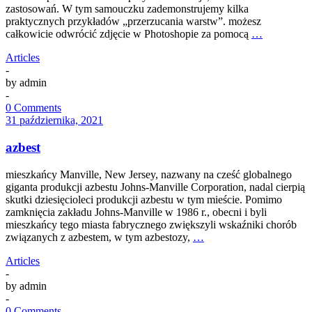
zastosowań. W tym samouczku zademonstrujemy kilka
praktycznych przykładów „przerzucania warstw”. możesz
całkowicie odwrócić zdjęcie w Photoshopie za pomocą
…
Articles
-
by
admin
-
0 Comments
31 października, 2021
azbest
mieszkańcy Manville, New Jersey, nazwany na cześć globalnego
giganta produkcji azbestu Johns-Manville Corporation, nadal cierpią
skutki dziesięcioleci produkcji azbestu w tym mieście. Pomimo
zamknięcia zakładu Johns-Manville w 1986 r., obecni i byli
mieszkańcy tego miasta fabrycznego zwiększyli wskaźniki chorób
związanych z azbestem, w tym azbestozy,
…
Articles
-
by
admin
-
0 Comments