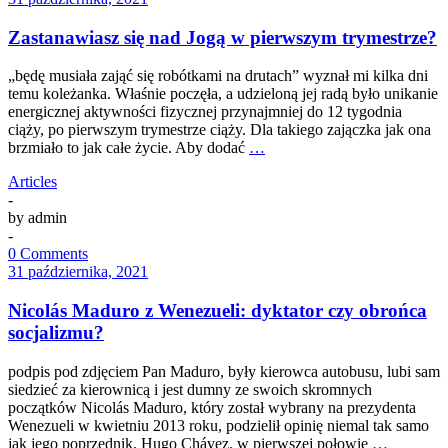
Zastanawiasz się nad Jogą w pierwszym trymestrze?
„będę musiała zająć się robótkami na drutach” wyznał mi kilka dni
temu koleżanka. Właśnie poczęła, a udzieloną jej radą było unikanie
energicznej aktywności fizycznej przynajmniej do 12 tygodnia
ciąży, po pierwszym trymestrze ciąży. Dla takiego zajączka jak ona
brzmiało to jak całe życie. Aby dodać
…
Articles
-
by
admin
-
0 Comments
31 października, 2021
Nicolás Maduro z Wenezueli: dyktator czy obrońca
socjalizmu?
podpis pod zdjęciem Pan Maduro, były kierowca autobusu, lubi sam
siedzieć za kierownicą i jest dumny ze swoich skromnych
początków Nicolás Maduro, który został wybrany na prezydenta
Wenezueli w kwietniu 2013 roku, podzielił opinię niemal tak samo
jak jego poprzednik, Hugo Chávez. w pierwszej połowie
…