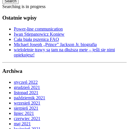
Search
Searching is in progress
Ostatnie wpisy
Power-line communication
Iwan Stiepanowicz Koniew
Cała biała pszenica FAQ
Michael Joseph „Prince” Jackson Jr. biografia
wieloletnie trawy są tam na dłuższą metę – jeśli się nimi
opiekujesz!
Archiwa
styczeń 2022
grudzień 2021
listopad 2021
październik 2021
wrzesień 2021
sierpień 2021
lipiec 2021
czerwiec 2021
maj 2021
kwiecień 2021