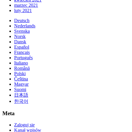
marzec 2021
luty 2021
Deutsch
Nederlands
Svenska
Norsk
Dansk
Español
Français
Português
Italiano
Română
Polski
Čeština
Magyar
Suomi
日本語
한국어
Meta
Zaloguj się
Kanał wpisów