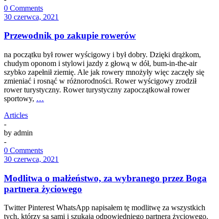
0 Comments
30 czerwca, 2021
Przewodnik po zakupie rowerów
na początku był rower wyścigowy i był dobry. Dzięki drążkom,
chudym oponom i stylowi jazdy z głową w dół, bum-in-the-air
szybko zapełnił ziemię. Ale jak rowery mnożyły więc zaczęły się
zmieniać i rosnąć w różnorodności. Rower wyścigowy zrodził
rower turystyczny. Rower turystyczny zapoczątkował rower
sportowy,
…
Articles
-
by
admin
-
0 Comments
30 czerwca, 2021
Modlitwa o małżeństwo, za wybranego przez Boga
partnera życiowego
Twitter Pinterest WhatsApp napisałem tę modlitwę za wszystkich
tych, którzy są sami i szukają odpowiedniego partnera życiowego.