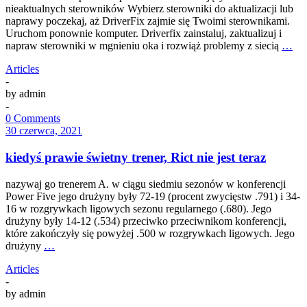
nieaktualnych sterowników Wybierz sterowniki do aktualizacji lub
naprawy poczekaj, aż DriverFix zajmie się Twoimi sterownikami.
Uruchom ponownie komputer. Driverfix zainstaluj, zaktualizuj i
napraw sterowniki w mgnieniu oka i rozwiąż problemy z siecią
…
Articles
-
by
admin
-
0 Comments
30 czerwca, 2021
kiedyś prawie świetny trener, Rict nie jest teraz
nazywaj go trenerem A. w ciągu siedmiu sezonów w konferencji
Power Five jego drużyny były 72-19 (procent zwycięstw .791) i 34-
16 w rozgrywkach ligowych sezonu regularnego (.680). Jego
drużyny były 14-12 (.534) przeciwko przeciwnikom konferencji,
które zakończyły się powyżej .500 w rozgrywkach ligowych. Jego
drużyny
…
Articles
-
by
admin
-