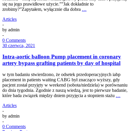
się na jego prawidłowe użycie.””Jak dokładnie to
zrobimy?”Zapytałem, wyłącznie dla dobra
…
Articles
-
by
admin
-
0 Comments
30 czerwca, 2021
Intra-aortic balloon Pump placement in coronary
artery bypass grafting patients by day of hospital
w tym badaniu stwierdzono, że odsetek przedoperacyjnych iabp
placement in patients waiting CABG był znacząco wyższy, gdy
pacjent został przyjęty w weekend (sobota/niedziela) w porównaniu
do dnia tygodnia. Zgodnie z naszą wiedzą, jest to pierwsze badanie,
które bada związek między dniem przyjęcia a stopniem stażu
…
Articles
-
by
admin
-
0 Comments