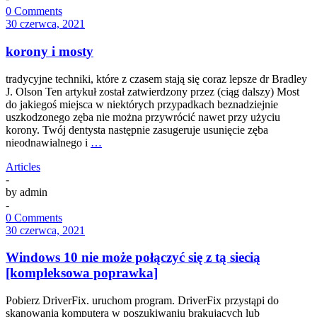
0 Comments
30 czerwca, 2021
korony i mosty
tradycyjne techniki, które z czasem stają się coraz lepsze dr Bradley
J. Olson Ten artykuł został zatwierdzony przez (ciąg dalszy) Most
do jakiegoś miejsca w niektórych przypadkach beznadziejnie
uszkodzonego zęba nie można przywrócić nawet przy użyciu
korony. Twój dentysta następnie zasugeruje usunięcie zęba
nieodnawialnego i
…
Articles
-
by
admin
-
0 Comments
30 czerwca, 2021
Windows 10 nie może połączyć się z tą siecią
[kompleksowa poprawka]
Pobierz DriverFix. uruchom program. DriverFix przystąpi do
skanowania komputera w poszukiwaniu brakujących lub