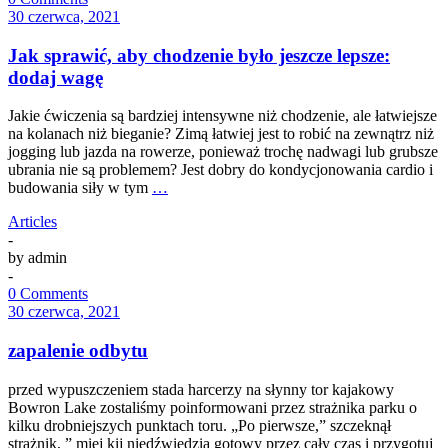
30 czerwca, 2021
Jak sprawić, aby chodzenie było jeszcze lepsze:
dodaj wagę
Jakie ćwiczenia są bardziej intensywne niż chodzenie, ale łatwiejsze
na kolanach niż bieganie? Zimą łatwiej jest to robić na zewnątrz niż
jogging lub jazda na rowerze, ponieważ trochę nadwagi lub grubsze
ubrania nie są problemem? Jest dobry do kondycjonowania cardio i
budowania siły w tym
…
Articles
-
by
admin
-
0 Comments
30 czerwca, 2021
zapalenie odbytu
przed wypuszczeniem stada harcerzy na słynny tor kajakowy
Bowron Lake zostaliśmy poinformowani przez strażnika parku o
kilku drobniejszych punktach toru. „Po pierwsze,” szczeknął
strażnik, ” miej kij niedźwiedzia gotowy przez cały czas i przygotuj