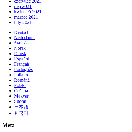
czerwiec 2021
maj 2021
kwiecień 2021
marzec 2021
luty 2021
Deutsch
Nederlands
Svenska
Norsk
Dansk
Español
Français
Português
Italiano
Română
Polski
Čeština
Magyar
Suomi
日本語
한국어
Meta