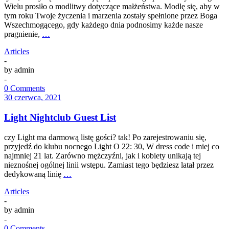
Wielu prosiło o modlitwy dotyczące małżeństwa. Modlę się, aby w
tym roku Twoje życzenia i marzenia zostały spełnione przez Boga
Wszechmogącego, gdy każdego dnia podnosimy każde nasze
pragnienie,
…
Articles
-
by
admin
-
0 Comments
30 czerwca, 2021
Light Nightclub Guest List
czy Light ma darmową listę gości? tak! Po zarejestrowaniu się,
przyjedź do klubu nocnego Light O 22: 30, W dress code i miej co
najmniej 21 lat. Zarówno mężczyźni, jak i kobiety unikają tej
nieznośnej ogólnej linii wstępu. Zamiast tego będziesz latał przez
dedykowaną linię
…
Articles
-
by
admin
-
0 Comments