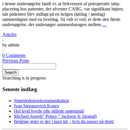
i denne undersøgelse fandt vi, at frekvensen af præoperativ iabp-
placering hos patienter, der afventer CABG, var signifikant højere,
når patienten blev indlagt på en helgen (lørdag / søndag)
sammenlignet med en hverdag. Så vidt vi ved, er dette den første
undersøgelse, der undersøger sammenhængen mellem
…
Articles
-
by
admin
-
0 Comments
Previous Posts
Search
Searching is in progress
Seneste indlæg
Strømledningskommunikation
Ivan Stepanovich Konev
Hel hvid hvede ofte stillede spørgsmål
Michael Joseph” Prince ” Jackson Jr. biografi
flerårige græs er der i lang tid – hvis du passer på dem!