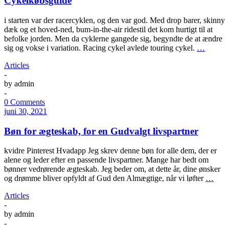
Cykelkøbsguide
i starten var der racercyklen, og den var god. Med drop barer, skinny
dæk og et hoved-ned, bum-in-the-air ridestil det kom hurtigt til at
befolke jorden. Men da cyklerne gangede sig, begyndte de at ændre
sig og vokse i variation. Racing cykel avlede touring cykel.
…
Articles
-
by
admin
-
0 Comments
juni 30, 2021
Bøn for ægteskab, for en Gudvalgt livspartner
kvidre Pinterest Hvadapp Jeg skrev denne bøn for alle dem, der er
alene og leder efter en passende livspartner. Mange har bedt om
bønner vedrørende ægteskab. Jeg beder om, at dette år, dine ønsker
og drømme bliver opfyldt af Gud den Almægtige, når vi løfter
…
Articles
-
by
admin
-