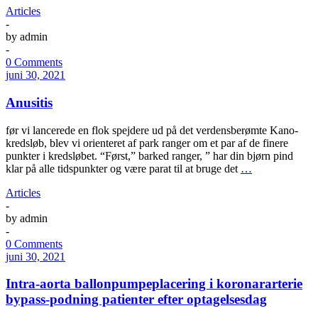
Articles
-
by
admin
-
0 Comments
juni 30, 2021
Anusitis
før vi lancerede en flok spejdere ud på det verdensberømte Kano-
kredsløb, blev vi orienteret af park ranger om et par af de finere
punkter i kredsløbet. “Først,” barked ranger, ” har din bjørn pind
klar på alle tidspunkter og være parat til at bruge det
…
Articles
-
by
admin
-
0 Comments
juni 30, 2021
Intra-aorta ballonpumpeplacering i koronararterie
bypass-podning patienter efter optagelsesdag