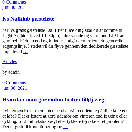
0 Comments
juni 30, 2021
lys Natklub gæsteliste
har lys gratis gæsteliste? Ja! Efter tilmelding skal du ankomme til
Light Nightclub ved 10: 30pm, i dress code og være mindst 21 år
gammel. Både mænd og kvinder undgår den irriterende generelle
adgangslinje. I stedet vil du flyve gennem den dedikerede gæsteliste
linje. hvad
…
Articles
-
by
admin
-
0 Comments
juni 30, 2021
Hvordan man går endnu bedre: tilføj vægt
hvilken øvelse er mere intens end at gå, men lettere på dine knæ end
at løbe? Det er lettere at gøre udenfor om vinteren end jogging eller
cykling, fordi lidt ekstra vægt eller tykkere tøj ikke er et problem?
Det er godt til konditionering og
…