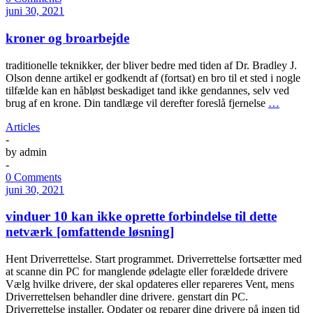
juni 30, 2021
kroner og broarbejde
traditionelle teknikker, der bliver bedre med tiden af Dr. Bradley J.
Olson denne artikel er godkendt af (fortsat) en bro til et sted i nogle
tilfælde kan en håbløst beskadiget tand ikke gendannes, selv ved
brug af en krone. Din tandlæge vil derefter foreslå fjernelse
…
Articles
-
by
admin
-
0 Comments
juni 30, 2021
vinduer 10 kan ikke oprette forbindelse til dette
netværk [omfattende løsning]
Hent Driverrettelse. Start programmet. Driverrettelse fortsætter med
at scanne din PC for manglende ødelagte eller forældede drivere
Vælg hvilke drivere, der skal opdateres eller repareres Vent, mens
Driverrettelsen behandler dine drivere. genstart din PC.
Driverrettelse installer, Opdater og reparer dine drivere på ingen tid