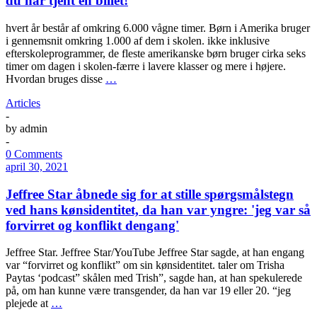
du har tjent en billet!
hvert år består af omkring 6.000 vågne timer. Børn i Amerika bruger
i gennemsnit omkring 1.000 af dem i skolen. ikke inklusive
efterskoleprogrammer, de fleste amerikanske børn bruger cirka seks
timer om dagen i skolen-færre i lavere klasser og mere i højere.
Hvordan bruges disse
…
Articles
-
by
admin
-
0 Comments
april 30, 2021
Jeffree Star åbnede sig for at stille spørgsmålstegn
ved hans kønsidentitet, da han var yngre: 'jeg var så
forvirret og konflikt dengang'
Jeffree Star. Jeffree Star/YouTube Jeffree Star sagde, at han engang
var “forvirret og konflikt” om sin kønsidentitet. taler om Trisha
Paytas ‘podcast” skålen med Trish”, sagde han, at han spekulerede
på, om han kunne være transgender, da han var 19 eller 20. “jeg
plejede at
…