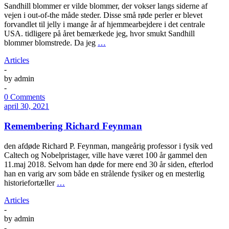
Sandhill blommer er vilde blommer, der vokser langs siderne af
vejen i out-of-the måde steder. Disse små røde perler er blevet
forvandlet til jelly i mange år af hjemmearbejdere i det centrale
USA. tidligere på året bemærkede jeg, hvor smukt Sandhill
blommer blomstrede. Da jeg
…
Articles
-
by
admin
-
0 Comments
april 30, 2021
Remembering Richard Feynman
den afdøde Richard P. Feynman, mangeårig professor i fysik ved
Caltech og Nobelpristager, ville have været 100 år gammel den
11.maj 2018. Selvom han døde for mere end 30 år siden, efterlod
han en varig arv som både en strålende fysiker og en mesterlig
historiefortæller
…
Articles
-
by
admin
-