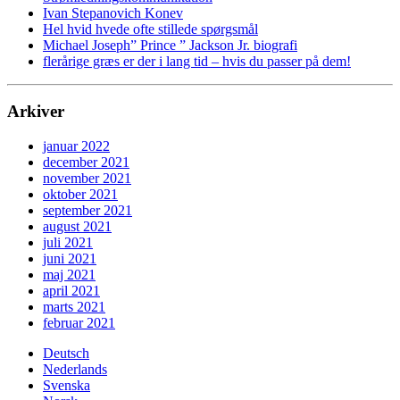
Ivan Stepanovich Konev
Hel hvid hvede ofte stillede spørgsmål
Michael Joseph” Prince ” Jackson Jr. biografi
flerårige græs er der i lang tid – hvis du passer på dem!
Arkiver
januar 2022
december 2021
november 2021
oktober 2021
september 2021
august 2021
juli 2021
juni 2021
maj 2021
april 2021
marts 2021
februar 2021
Deutsch
Nederlands
Svenska