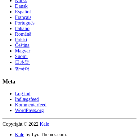
Norsk
Dansk
Español
Français
Português
Italiano
Română
Polski
Čeština
Magyar
Suomi
日本語
한국어
Meta
Log ind
Indlægsfeed
Kommentarfeed
WordPress.org
Copyright © 2022
Kale
Kale
by LyraThemes.com.