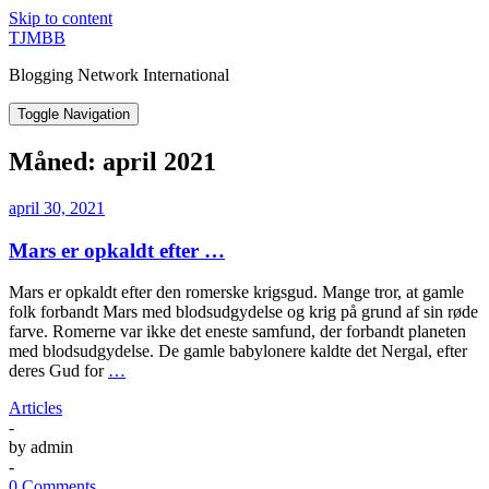
Skip to content
TJMBB
Blogging Network International
Toggle Navigation
Måned:
april 2021
april 30, 2021
Mars er opkaldt efter …
Mars er opkaldt efter den romerske krigsgud. Mange tror, at gamle
folk forbandt Mars med blodsudgydelse og krig på grund af sin røde
farve. Romerne var ikke det eneste samfund, der forbandt planeten
med blodsudgydelse. De gamle babylonere kaldte det Nergal, efter
deres Gud for
…
Articles
-
by
admin
-
0 Comments