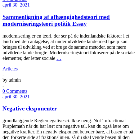
april 30, 2021
Sammenligning af afhængighedsteori med
moderniseringsteori politik Essay
modernisering er en teori, der ser på de indenlandske faktorer i et
land med den antagelse, at underudviklede lande med hjælp kan
bringes til udvikling ved at bruge de samme metoder, som mere
udviklede lande brugte. Moderniseringsteori fokuserer på de sociale
elementer, der letter sociale
…
Articles
-
by
admin
-
0 Comments
april 30, 2021
Negative eksponenter
grundlæggende Reglernegativesci. Ikke neng. Not ‘ nfractional
Purplemath når du har lært om negative tal, kan du også lære om
negative kræfter. En negativ eksponent betyder bare, at basen er på
den forkerte side af fraktionslinjen, så du skal vende basen til den