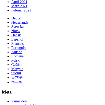
April 2021
März 2021
Februar 2021
Deutsch
Nederlands
Svenska
Norsk
Dansk
Español
Français
Português
Italiano
Română
Polski
Čeština
Magyar
Suomi
日本語
한국어
Meta
Anmelden