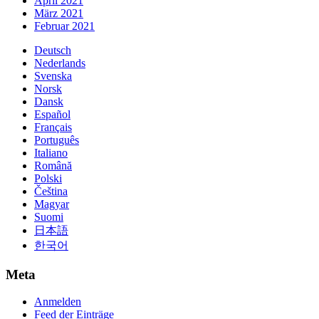
April 2021
März 2021
Februar 2021
Deutsch
Nederlands
Svenska
Norsk
Dansk
Español
Français
Português
Italiano
Română
Polski
Čeština
Magyar
Suomi
日本語
한국어
Meta
Anmelden
Feed der Einträge