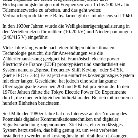
Hochspannungsleitungen mit Frequenzen von 15 bis 500 kHz für
Telemetriezwecke zu arbeiten, und das geht weiter.
Verbraucherprodukte wie Babyalarme gibt es mindestens seit 1940.
In den 1930er Jahren wurde die Welligkeitsträgersignalisierung in
den Verteilernetzen für mittlere (10-20 kV) und Niederspannungen
(240/415 V) eingeführt.
Viele Jahre lang wurde nach einer billigen bidirektionalen
Technologie gesucht, die für Anwendungen wie die
Zählerfernauslesung geeignet ist. Französisch electric power
Électricité de France (EDF) prototypisiert und standardisiert ein
System namens „Spread frequency Shift Keying“ oder S-FSK.
(Siehe IEC 61334) Es ist jetzt ein einfaches kostengünstiges System
mit einer langen Geschichte, hat jedoch eine sehr langsame
Übertragungsrate zwischen 200 und 800 Bit pro Sekunde. In den
1970er Jahren führte die Tokyo Electric Power Co Experimente
durch, die einen erfolgreichen bidirektionalen Betrieb mit mehreren
hundert Einheiten berichteten.
Seit Mitte der 1980er Jahre hat das Interesse an der Nutzung des
Potenzials digitaler Kommunikationstechniken und digitaler
Signalverarbeitung zugenommen. Ziel ist es, ein zuverlässiges
System herzustellen, das billig genug ist, um weit verbreitet
installiert zu werden und kostengünstig mit drahtlosen Lösungen