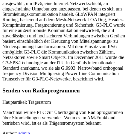
ausgewählt, um IPv6, eine Internet-Netzwerkschicht, an
eingeschränkte Umgebungen anzupassen, bei denen es sich um
Stromleitungskommunikation handelt. 6LoWPAN integriert
Routing, basierend auf dem Mesh-Netzwerk LOADng, Header-
Komprimierung, Fragmentierung und Sicherheit. G3-PLC wurde
für eine äußerst robuste Kommunikation entwickelt, die auf
zuverlässigen und hochsicheren Verbindungen zwischen Geräten
basiert, einschließlich der Kreuzung von Mittelspannungs- zu
Niederspannungstransformatoren. Mit dem Einsatz von IPv6
ermöglicht G3-PLC die Kommunikation zwischen Zählern,
Netzaktoren sowie Smart Objects. Im Dezember 2011 wurde die
G3-SPS-Technologie an der ITU in Genf als internationaler
Standard anerkannt, wo sie als G.9903, Narrowband orthogonal
frequency Division Multiplexing Power Line Communication
Transceiver für G3-PLC-Netzwerke, bezeichnet wird.
Senden von Radioprogrammen
Hauptartikel: Trägerstrom
Manchmal wurde PLC zur Übertragung von Radioprogrammen
über Stromleitungen verwendet. Wenn es im AM-Funkband
betrieben wird, ist es als Trägerstromsystem bekannt.
Author:
admin