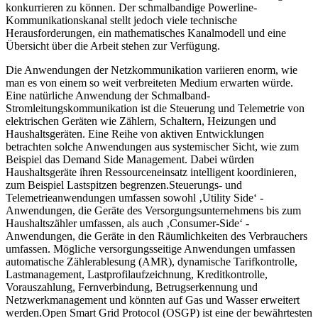
konkurrieren zu können. Der schmalbandige Powerline-
Kommunikationskanal stellt jedoch viele technische
Herausforderungen, ein mathematisches Kanalmodell und eine
Übersicht über die Arbeit stehen zur Verfügung.
Die Anwendungen der Netzkommunikation variieren enorm, wie
man es von einem so weit verbreiteten Medium erwarten würde.
Eine natürliche Anwendung der Schmalband-
Stromleitungskommunikation ist die Steuerung und Telemetrie von
elektrischen Geräten wie Zählern, Schaltern, Heizungen und
Haushaltsgeräten. Eine Reihe von aktiven Entwicklungen
betrachten solche Anwendungen aus systemischer Sicht, wie zum
Beispiel das Demand Side Management. Dabei würden
Haushaltsgeräte ihren Ressourceneinsatz intelligent koordinieren,
zum Beispiel Lastspitzen begrenzen.Steuerungs- und
Telemetrieanwendungen umfassen sowohl ‚Utility Side‘ -
Anwendungen, die Geräte des Versorgungsunternehmens bis zum
Haushaltszähler umfassen, als auch ‚Consumer-Side‘ -
Anwendungen, die Geräte in den Räumlichkeiten des Verbrauchers
umfassen. Mögliche versorgungsseitige Anwendungen umfassen
automatische Zählerablesung (AMR), dynamische Tarifkontrolle,
Lastmanagement, Lastprofilaufzeichnung, Kreditkontrolle,
Vorauszahlung, Fernverbindung, Betrugserkennung und
Netzwerkmanagement und könnten auf Gas und Wasser erweitert
werden.Open Smart Grid Protocol (OSGP) ist eine der bewährtesten