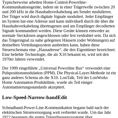
Typischerweise arbeiten Home-Control-Powerline-
Kommunikationsgeräte, indem sie in einer Trägerwelle zwischen 20
und 200 kHz in die Haushaltsverkabelung am Sender modulieren.
Der Träger wird durch digitale Signale moduliert. Jeder Empfänger
im System hat eine Adresse und kann individuell durch die über die
Haushaltsverkabelung übertragenen und am Empfänger decodierten
Signale kommandiert werden. Diese Geräte können entweder an
normale Steckdosen angeschlossen oder fest verdrahtet sein. Da sich
das Trägersignal zu nahe gelegenen Häusern (oder Wohnungen) auf
demselben Verteilungssystem ausbreiten kann, haben diese
Steuerschemata eine „Hausadresse“, die den Eigentümer bezeichnet.
Eine beliebte Technologie, die als X10 bekannt ist, wird seit den
1970er Jahren verwendet.
Der 1999 eingeführte „Universal Powerline Bus“ verwendet eine
Pulspositionsmodulation (PPM). Die Physical-Layer-Methode ist ein
ganz anderes Schema als die X10. LonTalk, Teil der LonWorks
Home Automation-Produktlinie, wurde als Teil einiger
Automatisierungsstandards akzeptiert.
Low-Speed-Narrow-bandEdit
Schmalband-Power-Line-Kommunikation begann bald nach der
elektrischen Stromversorgung weit verbreitet wurde. Um das Jahr
1922 begannen die ersten Trägerfrequenzsysteme über