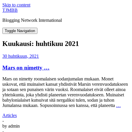
Skip to content
TJMBB
Blogging Network International
Toggle Navigation
Kuukausi:
huhtikuu 2021
30 huhtikuun, 2021
Mars on nimetty …
Mars on nimetty roomalaisen sodanjumalan mukaan. Monet
uskovat, että muinaiset kansat yhdistivät Marsin verenvuodatukseen
ja sotaan sen punaisen värin vuoksi. Roomalaiset eivät olleet ainoa
yhteiskunta, joka yhdisti planeetan verenvuodatukseen. Muinaiset
babylonialaiset kutsuivat sitä nergaliksi tulen, sodan ja tuhon
Jumalansa mukaan. Sopusoinnussa sen kanssa, että planeetta
…
Articles
-
by
admin
-