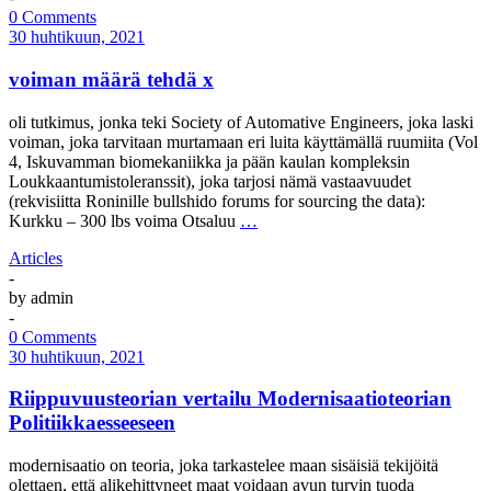
0 Comments
30 huhtikuun, 2021
voiman määrä tehdä x
oli tutkimus, jonka teki Society of Automative Engineers, joka laski
voiman, joka tarvitaan murtamaan eri luita käyttämällä ruumiita (Vol
4, Iskuvamman biomekaniikka ja pään kaulan kompleksin
Loukkaantumistoleranssit), joka tarjosi nämä vastaavuudet
(rekvisiitta Roninille bullshido forums for sourcing the data):
Kurkku – 300 lbs voima Otsaluu
…
Articles
-
by
admin
-
0 Comments
30 huhtikuun, 2021
Riippuvuusteorian vertailu Modernisaatioteorian
Politiikkaesseeseen
modernisaatio on teoria, joka tarkastelee maan sisäisiä tekijöitä
olettaen, että alikehittyneet maat voidaan avun turvin tuoda