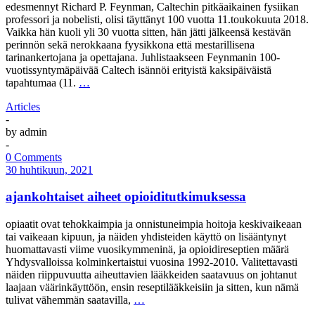
edesmennyt Richard P. Feynman, Caltechin pitkäaikainen fysiikan
professori ja nobelisti, olisi täyttänyt 100 vuotta 11.toukokuuta 2018.
Vaikka hän kuoli yli 30 vuotta sitten, hän jätti jälkeensä kestävän
perinnön sekä nerokkaana fyysikkona että mestarillisena
tarinankertojana ja opettajana. Juhlistaakseen Feynmanin 100-
vuotissyntymäpäivää Caltech isännöi erityistä kaksipäiväistä
tapahtumaa (11.
…
Articles
-
by
admin
-
0 Comments
30 huhtikuun, 2021
ajankohtaiset aiheet opioiditutkimuksessa
opiaatit ovat tehokkaimpia ja onnistuneimpia hoitoja keskivaikeaan
tai vaikeaan kipuun, ja näiden yhdisteiden käyttö on lisääntynyt
huomattavasti viime vuosikymmeninä, ja opioidireseptien määrä
Yhdysvalloissa kolminkertaistui vuosina 1992-2010. Valitettavasti
näiden riippuvuutta aiheuttavien lääkkeiden saatavuus on johtanut
laajaan väärinkäyttöön, ensin reseptilääkkeisiin ja sitten, kun nämä
tulivat vähemmän saatavilla,
…