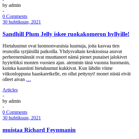
by
admin
-
0 Comments
30 huhtikuun, 2021
Sandhill Plum Jelly iskee ruokakomeron hyllyille!
Hietaluumut ovat luonnonvaraisia luumuja, joita kasvaa tien
reunoilla syrjäisillä paikoilla. Yhdysvaltain keskiosissa asuvat
perheenemännät ovat muuttaneet nämä pienet punaiset jalokivet
hyytelöksi monien vuosien ajan. aiemmin tänä vuonna huomasin,
kuinka kauniisti hietaluumut kukkivat. Kun lähdin viime
viikonloppuna haaskaretkelle, en ollut pettynyt! monet niistä eivät
olleet aivan
…
Articles
-
by
admin
-
0 Comments
30 huhtikuun, 2021
muistaa Richard Feynmanin