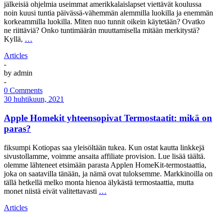
jälkeisiä ohjelmia useimmat amerikkalaislapset viettävät koulussa
noin kuusi tuntia päivässä-vähemmän alemmilla luokilla ja enemmän
korkeammilla luokilla. Miten nuo tunnit oikein käytetään? Ovatko
ne riittäviä? Onko tuntimäärän muuttamisella mitään merkitystä?
Kyllä,
…
Articles
-
by
admin
-
0 Comments
30 huhtikuun, 2021
Apple Homekit yhteensopivat Termostaatit: mikä on
paras?
fiksumpi Kotiopas saa yleisöltään tukea. Kun ostat kautta linkkejä
sivustollamme, voimme ansaita affiliate provision. Lue lisää täältä.
olemme lähteneet etsimään parasta Applen HomeKit-termostaattia,
joka on saatavilla tänään, ja nämä ovat tuloksemme. Markkinoilla on
tällä hetkellä melko monta hienoa älykästä termostaattia, mutta
monet niistä eivät valitettavasti
…
Articles
-