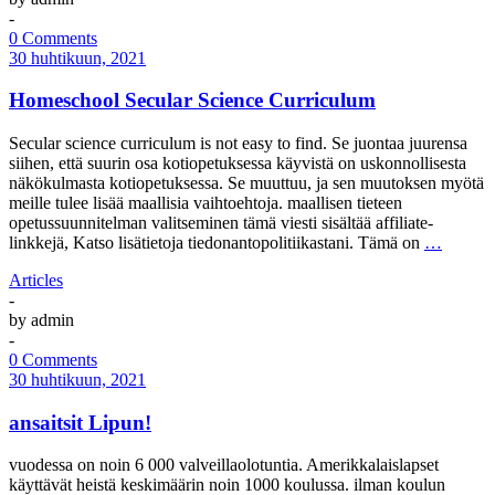
-
0 Comments
30 huhtikuun, 2021
Homeschool Secular Science Curriculum
Secular science curriculum is not easy to find. Se juontaa juurensa
siihen, että suurin osa kotiopetuksessa käyvistä on uskonnollisesta
näkökulmasta kotiopetuksessa. Se muuttuu, ja sen muutoksen myötä
meille tulee lisää maallisia vaihtoehtoja. maallisen tieteen
opetussuunnitelman valitseminen tämä viesti sisältää affiliate-
linkkejä, Katso lisätietoja tiedonantopolitiikastani. Tämä on
…
Articles
-
by
admin
-
0 Comments
30 huhtikuun, 2021
ansaitsit Lipun!
vuodessa on noin 6 000 valveillaolotuntia. Amerikkalaislapset
käyttävät heistä keskimäärin noin 1000 koulussa. ilman koulun