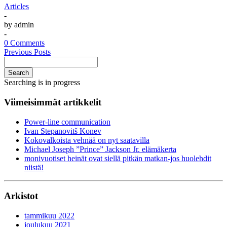
Articles
-
by
admin
-
0 Comments
Previous Posts
Search
Searching is in progress
Viimeisimmät artikkelit
Power-line communication
Ivan Stepanovitš Konev
Kokovalkoista vehnää on nyt saatavilla
Michael Joseph ”Prince” Jackson Jr. elämäkerta
monivuotiset heinät ovat siellä pitkän matkan-jos huolehdit
niistä!
Arkistot
tammikuu 2022
joulukuu 2021