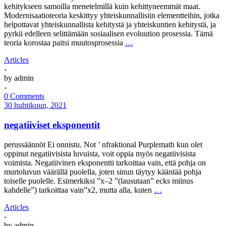
kehitykseen samoilla menetelmillä kuin kehittyneemmät maat.
Modernisaatioteoria keskittyy yhteiskunnallisiin elementteihin, jotka
helpottavat yhteiskunnallista kehitystä ja yhteiskuntien kehitystä, ja
pyrkii edelleen selittämään sosiaalisen evoluution prosessia. Tämä
teoria korostaa paitsi muutosprosessia
…
Articles
-
by
admin
-
0 Comments
30 huhtikuun, 2021
negatiiviset eksponentit
perussäännöt Ei onnistu. Not ’ nfraktional Purplemath kun olet
oppinut negatiivisista luvuista, voit oppia myös negatiivisista
voimista. Negatiivinen eksponentti tarkoittaa vain, että pohja on
murtoluvun väärällä puolella, joten sinun täytyy kääntää pohja
toiselle puolelle. Esimerkiksi ”x–2 ”(lausutaan” ecks miinus
kahdelle”) tarkoittaa vain”x2, mutta alla, kuten
…
Articles
-
by
admin