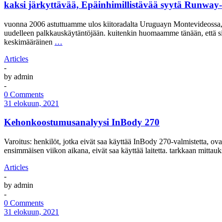
kaksi järkyttävää, Epäinhimillistävää syytä Runway-m
vuonna 2006 astuttuamme ulos kiitoradalta Uruguayn Montevideossa, 22
uudelleen palkkauskäytäntöjään. kuitenkin huomaamme tänään, että sii
keskimääräinen
…
Articles
-
by
admin
-
0 Comments
31 elokuun, 2021
Kehonkoostumusanalyysi InBody 270
Varoitus: henkilöt, jotka eivät saa käyttää InBody 270-valmistetta, ova
ensimmäisen viikon aikana, eivät saa käyttää laitetta. tarkkaan mittauk
Articles
-
by
admin
-
0 Comments
31 elokuun, 2021