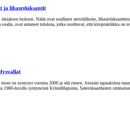
 ja lihasrelaksantit
 iskiaksen hoitoon. Näitä ovat suullinen steroidihoito, lihasrelaksantti
osalta, ovat antaneet tuloksia, jotka osoittavat, että kiropraktiikka on 
dysvallat
 moni on syntynyt vuonna 2000 ja sitä ennen. Joissain tapauksissa maas
ta 1980-luvulla syntyneistä Kristallilapsista. Sateenkaarilasten ominai