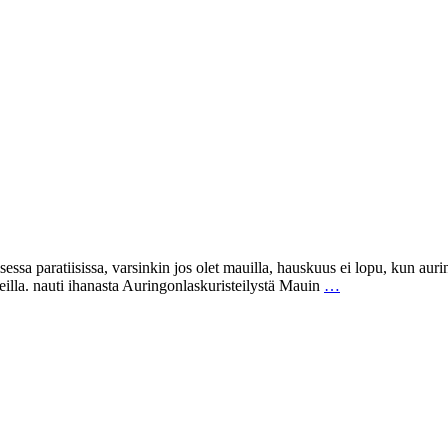
ssa paratiisissa, varsinkin jos olet mauilla, hauskuus ei lopu, kun auri
keilla. nauti ihanasta Auringonlaskuristeilystä Mauin
…