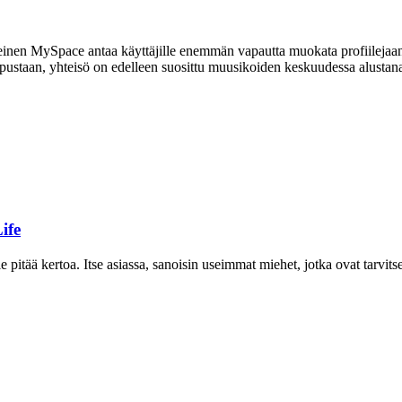
inen MySpace antaa käyttäjille enemmän vapautta muokata profiilejaan
pustaan, yhteisö on edelleen suosittu muusikoiden keskuudessa alustana
ife
tää kertoa. Itse asiassa, sanoisin useimmat miehet, jotka ovat tarvitsevi