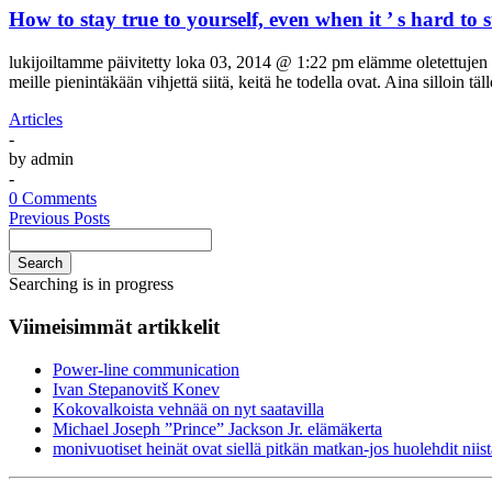
How to stay true to yourself, even when it ’ s hard to s
lukijoiltamme päivitetty loka 03, 2014 @ 1:22 pm elämme oletettujen 
meille pienintäkään vihjettä siitä, keitä he todella ovat. Aina silloin 
Articles
-
by
admin
-
0 Comments
Previous Posts
Search
Searching is in progress
Viimeisimmät artikkelit
Power-line communication
Ivan Stepanovitš Konev
Kokovalkoista vehnää on nyt saatavilla
Michael Joseph ”Prince” Jackson Jr. elämäkerta
monivuotiset heinät ovat siellä pitkän matkan-jos huolehdit niist