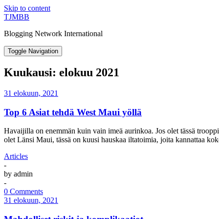
Skip to content
TJMBB
Blogging Network International
Toggle Navigation
Kuukausi:
elokuu 2021
31 elokuun, 2021
Top 6 Asiat tehdä West Maui yöllä
Havaijilla on enemmän kuin vain imeä aurinkoa. Jos olet tässä trooppise
olet Länsi Maui, tässä on kuusi hauskaa iltatoimia, joita kannattaa ko
Articles
-
by
admin
-
0 Comments
31 elokuun, 2021