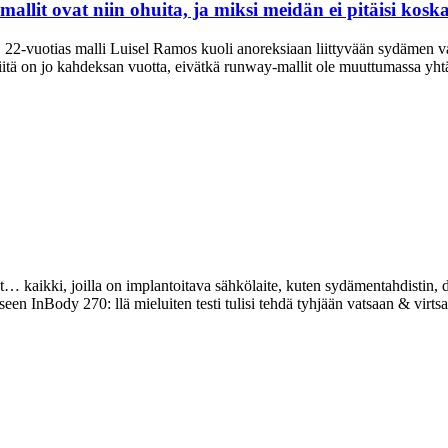
allit ovat niin ohuita, ja miksi meidän ei pitäisi kos
-vuotias malli Luisel Ramos kuoli anoreksiaan liittyvään sydämen vaja
tä on jo kahdeksan vuotta, eivätkä runway-mallit ole muuttumassa yhtää
t… kaikki, joilla on implantoitava sähkölaite, kuten sydämentahdistin, de
seen InBody 270: llä mieluiten testi tulisi tehdä tyhjään vatsaan & virtsa