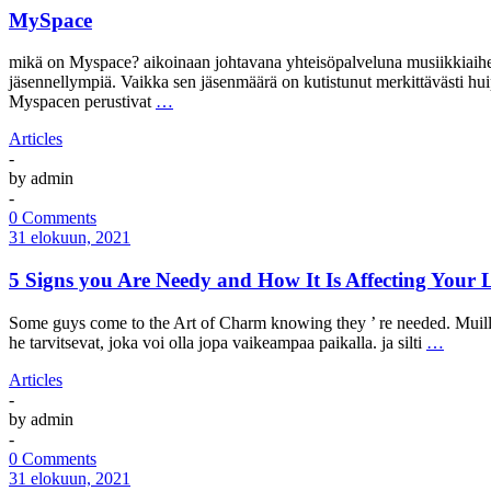
MySpace
mikä on Myspace? aikoinaan johtavana yhteisöpalveluna musiikkiaihe
jäsennellympiä. Vaikka sen jäsenmäärä on kutistunut merkittävästi hui
Myspacen perustivat
…
Articles
-
by
admin
-
0 Comments
31 elokuun, 2021
5 Signs you Are Needy and How It Is Affecting Your L
Some guys come to the Art of Charm knowing they ’ re needed. Muille pi
he tarvitsevat, joka voi olla jopa vaikeampaa paikalla. ja silti
…
Articles
-
by
admin
-
0 Comments
31 elokuun, 2021