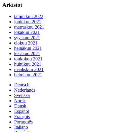
Arkistot
tammikuu 2022
joulukuu 2021
marraskuu 2021
lokakuu 2021
syyskuu 2021
elokuu 2021
heinäkuu 2021
kesäkuu 2021
toukokuu 2021
huhtikuu 2021
maaliskuu 2021
helmikuu 2021
Deutsch
Nederlands
Svenska
Norsk
Dansk
Español
Français
Português
Italiano