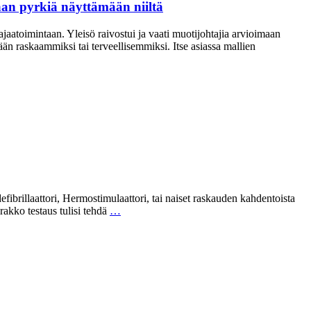
kaan pyrkiä näyttämään niiltä
atoimintaan. Yleisö raivostui ja vaati muotijohtajia arvioimaan
n raskaammiksi tai terveellisemmiksi. Itse asiassa mallien
fibrillaattori, Hermostimulaattori, tai naiset raskauden kahdentoista
rakko testaus tulisi tehdä
…