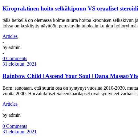
Kiropraktinen hoito selkäkipuun VS oraaliset steroidit
tällä hetkellä on olemassa kolme suurta hoitoa kroonisen selkäkivun ja
joissa on keskitytty näyttöön perustuviin tuloksiin kunkin hoitoryhmän 
Articles
-
by
admin
-
0 Comments
31 elokuun, 2021
Rainbow Child | Ascend Your Soul | Dana Massat/Yh
Born: sanotaan, että suurin osa on syntynyt vuosina 2010-2030, mutta
vuotta 2000. Harvalukuiset Sateenkaarilapset ovat syntyneet varhaisis
Articles
-
by
admin
-
0 Comments
31 elokuun, 2021