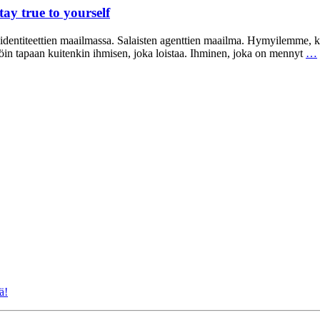
tay true to yourself
identiteettien maailmassa. Salaisten agenttien maailma. Hymyilemme, k
tällöin tapaan kuitenkin ihmisen, joka loistaa. Ihminen, joka on mennyt
…
ä!