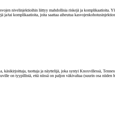
asvojen nivelinjektioihin liittyy mahdollisia riskejä ja komplikaatioita. 
 ja/tai komplikaatioita, joita saattaa aiheutua kasvojenkohotusinjektiosta
 käsikirjoittaja, tuottaja ja näyttelijä, joka syntyi Knoxvillessä, Te
ille on tyypillistä, että niissä on paljon väkivaltaa (suurin osa niide