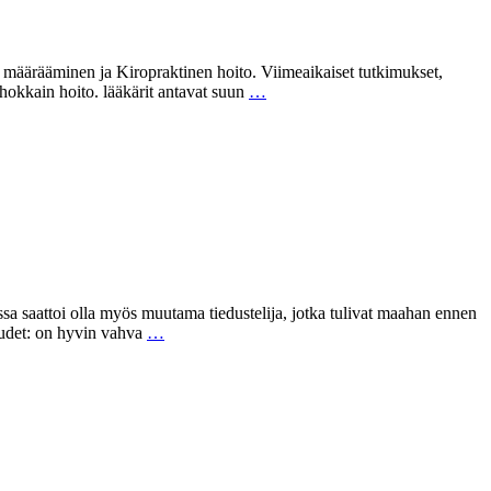
en määrääminen ja Kiropraktinen hoito. Viimeaikaiset tutkimukset,
tehokkain hoito. lääkärit antavat suun
…
sa saattoi olla myös muutama tiedustelija, jotka tulivat maahan ennen
suudet: on hyvin vahva
…