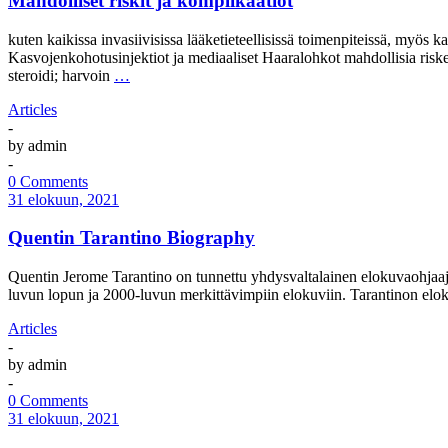
Mahdolliset riskit ja komplikaatiot
kuten kaikissa invasiivisissa lääketieteellisissä toimenpiteissä, myös k
Kasvojenkohotusinjektiot ja mediaaliset Haaralohkot mahdollisia riskejä
steroidi; harvoin
…
Articles
-
by
admin
-
0 Comments
31 elokuun, 2021
Quentin Tarantino Biography
Quentin Jerome Tarantino on tunnettu yhdysvaltalainen elokuvaohjaaja,
luvun lopun ja 2000-luvun merkittävimpiin elokuviin. Tarantinon elokuv
Articles
-
by
admin
-
0 Comments
31 elokuun, 2021