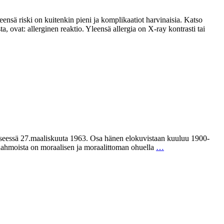
Yleensä riski on kuitenkin pieni ja komplikaatiot harvinaisia. Katso
, ovat: allerginen reaktio. Yleensä allergia on X-ray kontrasti tai
nnesseessä 27.maaliskuuta 1963. Osa hänen elokuvistaan kuuluu 1900-
n hahmoista on moraalisen ja moraalittoman ohuella
…