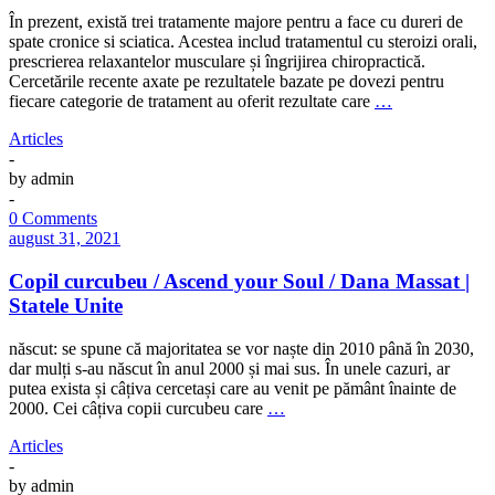
În prezent, există trei tratamente majore pentru a face cu dureri de
spate cronice si sciatica. Acestea includ tratamentul cu steroizi orali,
prescrierea relaxantelor musculare și îngrijirea chiropractică.
Cercetările recente axate pe rezultatele bazate pe dovezi pentru
fiecare categorie de tratament au oferit rezultate care
…
Articles
-
by
admin
-
0 Comments
august 31, 2021
Copil curcubeu / Ascend your Soul / Dana Massat |
Statele Unite
născut: se spune că majoritatea se vor naște din 2010 până în 2030,
dar mulți s-au născut în anul 2000 și mai sus. În unele cazuri, ar
putea exista și câțiva cercetași care au venit pe pământ înainte de
2000. Cei câțiva copii curcubeu care
…
Articles
-
by
admin