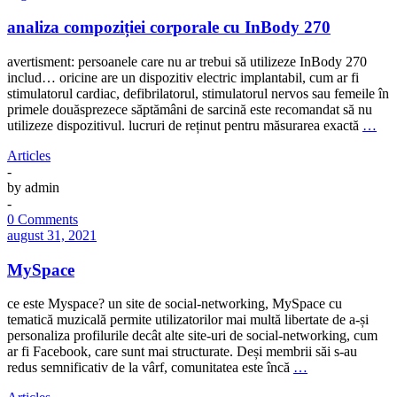
analiza compoziției corporale cu InBody 270
avertisment: persoanele care nu ar trebui să utilizeze InBody 270
includ… oricine are un dispozitiv electric implantabil, cum ar fi
stimulatorul cardiac, defibrilatorul, stimulatorul nervos sau femeile în
primele douăsprezece săptămâni de sarcină este recomandat să nu
utilizeze dispozitivul. lucruri de reținut pentru măsurarea exactă
…
Articles
-
by
admin
-
0 Comments
august 31, 2021
MySpace
ce este Myspace? un site de social-networking, MySpace cu
tematică muzicală permite utilizatorilor mai multă libertate de a-și
personaliza profilurile decât alte site-uri de social-networking, cum
ar fi Facebook, care sunt mai structurate. Deși membrii săi s-au
redus semnificativ de la vârf, comunitatea este încă
…