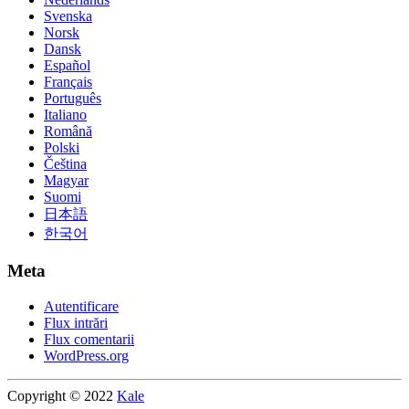
Svenska
Norsk
Dansk
Español
Français
Português
Italiano
Română
Polski
Čeština
Magyar
Suomi
日本語
한국어
Meta
Autentificare
Flux intrări
Flux comentarii
WordPress.org
Copyright © 2022
Kale