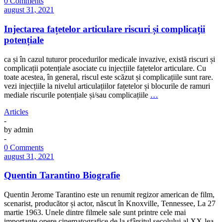
0 Comments
august 31, 2021
Injectarea fațetelor articulare riscuri și complicații
potențiale
ca și în cazul tuturor procedurilor medicale invazive, există riscuri și
complicații potențiale asociate cu injecțiile fațetelor articulare. Cu
toate acestea, în general, riscul este scăzut și complicațiile sunt rare.
vezi injecțiile la nivelul articulațiilor fațetelor și blocurile de ramuri
mediale riscurile potențiale și/sau complicațiile
…
Articles
-
by
admin
-
0 Comments
august 31, 2021
Quentin Tarantino Biografie
Quentin Jerome Tarantino este un renumit regizor american de film,
scenarist, producător și actor, născut în Knoxville, Tennessee, La 27
martie 1963. Unele dintre filmele sale sunt printre cele mai
importante opere cinematografice de la sfârșitul secolului al XX-lea