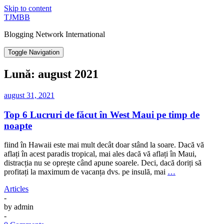
Skip to content
TJMBB
Blogging Network International
Toggle Navigation
Lună:
august 2021
august 31, 2021
Top 6 Lucruri de făcut în West Maui pe timp de
noapte
fiind în Hawaii este mai mult decât doar stând la soare. Dacă vă
aflați în acest paradis tropical, mai ales dacă vă aflați în Maui,
distracția nu se oprește când apune soarele. Deci, dacă doriți să
profitați la maximum de vacanța dvs. pe insulă, mai
…
Articles
-
by
admin
-