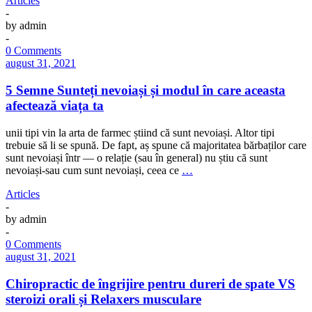
Articles
-
by
admin
-
0 Comments
august 31, 2021
5 Semne Sunteți nevoiași și modul în care aceasta
afectează viața ta
unii tipi vin la arta de farmec știind că sunt nevoiași. Altor tipi
trebuie să li se spună. De fapt, aș spune că majoritatea bărbaților care
sunt nevoiași într — o relație (sau în general) nu știu că sunt
nevoiași-sau cum sunt nevoiași, ceea ce
…
Articles
-
by
admin
-
0 Comments
august 31, 2021
Chiropractic de îngrijire pentru dureri de spate VS
steroizi orali și Relaxers musculare