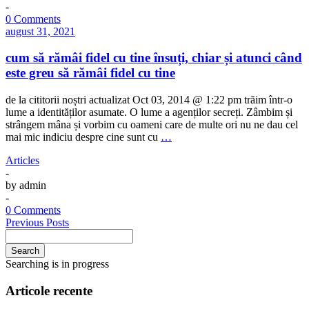
-
0 Comments
august 31, 2021
cum să rămâi fidel cu tine însuți, chiar și atunci când
este greu să rămâi fidel cu tine
de la cititorii noștri actualizat Oct 03, 2014 @ 1:22 pm trăim într-o
lume a identităților asumate. O lume a agenților secreți. Zâmbim și
strângem mâna și vorbim cu oameni care de multe ori nu ne dau cel
mai mic indiciu despre cine sunt cu
…
Articles
-
by
admin
-
0 Comments
Previous Posts
Search
Searching is in progress
Articole recente