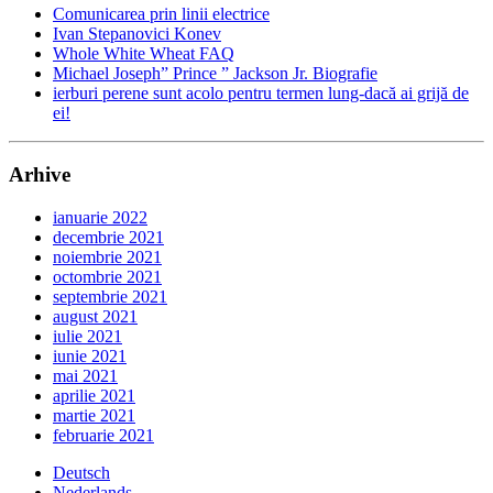
Comunicarea prin linii electrice
Ivan Stepanovici Konev
Whole White Wheat FAQ
Michael Joseph” Prince ” Jackson Jr. Biografie
ierburi perene sunt acolo pentru termen lung-dacă ai grijă de
ei!
Arhive
ianuarie 2022
decembrie 2021
noiembrie 2021
octombrie 2021
septembrie 2021
august 2021
iulie 2021
iunie 2021
mai 2021
aprilie 2021
martie 2021
februarie 2021
Deutsch
Nederlands