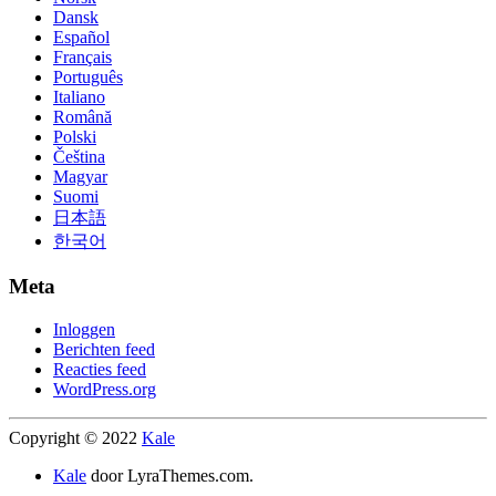
Dansk
Español
Français
Português
Italiano
Română
Polski
Čeština
Magyar
Suomi
日本語
한국어
Meta
Inloggen
Berichten feed
Reacties feed
WordPress.org
Copyright © 2022
Kale
Kale
door LyraThemes.com.