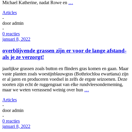
Michael Katherine, nadat Rowe en
…
Articles
-
door
admin
-
0 reacties
januari 8, 2022
overblijvende grassen zijn er voor de lange afstand-
als je ze verzorgt!
jaarlijkse grassen zoals button en flinders gras komen en gaan. Maar
vaste planten zoals woestijnblauwgras (Bothriochloa ewartiana) zijn
er al jaren en produceren voedsel in zelfs de ergste seizoenen. Deze
soorten zijn echt de ruggengraat van elke rundvleesonderneming,
maar we weten verrassend weinig over hun
…
Articles
-
door
admin
-
0 reacties
januari 8, 2022