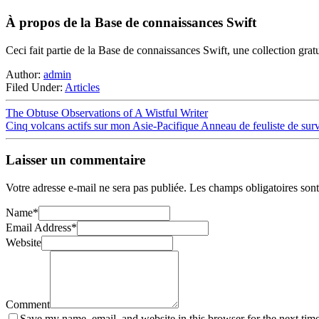
À propos de la Base de connaissances Swift
Ceci fait partie de la Base de connaissances Swift, une collection grat
Author:
admin
Filed Under:
Articles
The Obtuse Observations of A Wistful Writer
Cinq volcans actifs sur mon Asie-Pacifique Anneau de feuliste de sur
Laisser un commentaire
Votre adresse e-mail ne sera pas publiée.
Les champs obligatoires son
Name
*
Email Address
*
Website
Comment
Save my name, email, and website in this browser for the next tim