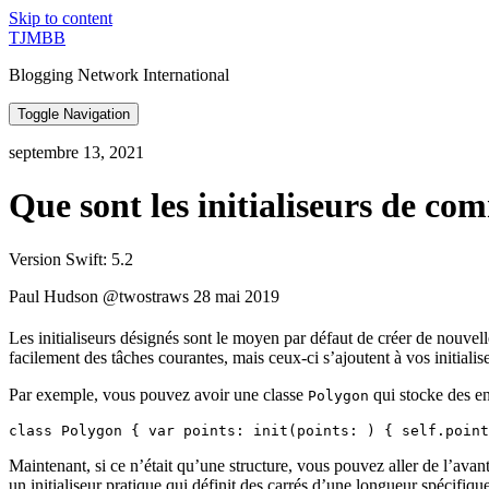
Skip to content
TJMBB
Blogging Network International
Toggle Navigation
septembre 13, 2021
Que sont les initialiseurs de co
Version Swift: 5.2
Paul Hudson @twostraws 28 mai 2019
Les initialiseurs désignés sont le moyen par défaut de créer de nouvell
facilement des tâches courantes, mais ceux-ci s’ajoutent à vos initial
Par exemple, vous pouvez avoir une classe
qui stocke des en
Polygon
class Polygon { var points: init(points: ) { self.point
Maintenant, si ce n’était qu’une structure, vous pouvez aller de l’avant
un initialiseur pratique qui définit des carrés d’une longueur spécifiq