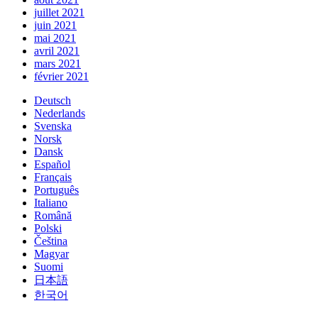
juillet 2021
juin 2021
mai 2021
avril 2021
mars 2021
février 2021
Deutsch
Nederlands
Svenska
Norsk
Dansk
Español
Français
Português
Italiano
Română
Polski
Čeština
Magyar
Suomi
日本語
한국어