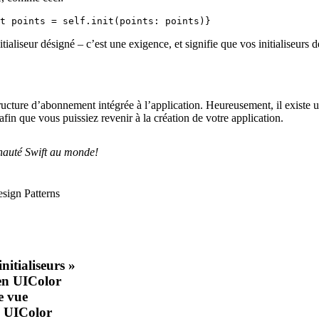
t points = self.init(points: points)}
tialiseur désigné – c’est une exigence, et signifie que vos initialiseur
structure d’abonnement intégrée à l’application. Heureusement, il exis
in que vous puissiez revenir à la création de votre application.
unauté Swift au monde!
esign Patterns
nitialiseurs »
en UIColor
e vue
n UIColor