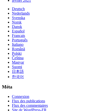
février 2021
Deutsch
Nederlands
Svenska
Norsk
Dansk
Español
Français
Português
Italiano
Română
Polski
Čeština
Magyar
Suomi
日本語
한국어
Méta
Connexion
Flux des publications
Flux des commentaires
Site de WordPress-FR