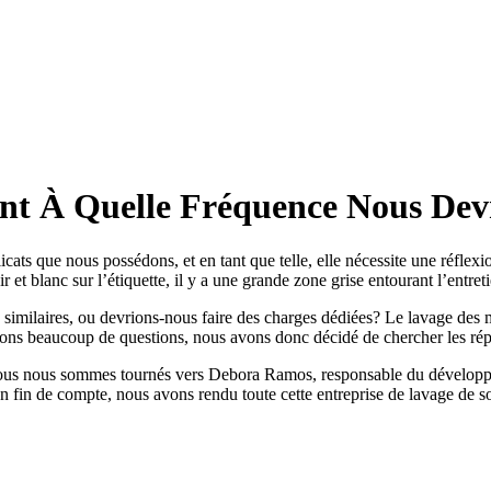
nt À Quelle Fréquence Nous Devr
élicats que nous possédons, et en tant que telle, elle nécessite une réfl
r et blanc sur l’étiquette, il y a une grande zone grise entourant l’entre
similaires, ou devrions-nous faire des charges dédiées? Le lavage des ma
vons beaucoup de questions, nous avons donc décidé de chercher les ré
 nous nous sommes tournés vers Debora Ramos, responsable du développeme
. En fin de compte, nous avons rendu toute cette entreprise de lavage 