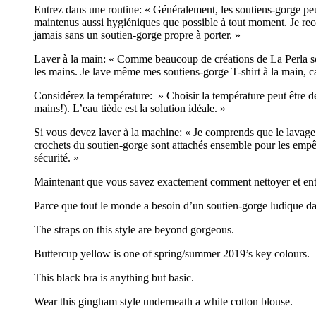
Entrez dans une routine: « Généralement, les soutiens-gorge peu
maintenus aussi hygiéniques que possible à tout moment. Je reco
jamais sans un soutien-gorge propre à porter. »
Laver à la main: « Comme beaucoup de créations de La Perla sont
les mains. Je lave même mes soutiens-gorge T-shirt à la main, ca
Considérez la température: » Choisir la température peut être dé
mains!). L’eau tiède est la solution idéale. »
Si vous devez laver à la machine: « Je comprends que le lavage
crochets du soutien-gorge sont attachés ensemble pour les empê
sécurité. »
Maintenant que vous savez exactement comment nettoyer et entre
Parce que tout le monde a besoin d’un soutien-gorge ludique dans
The straps on this style are beyond gorgeous.
Buttercup yellow is one of spring/summer 2019’s key colours.
This black bra is anything but basic.
Wear this gingham style underneath a white cotton blouse.