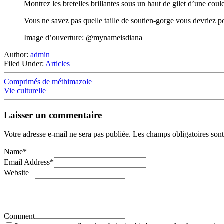
Montrez les bretelles brillantes sous un haut de gilet d’une cou
Vous ne savez pas quelle taille de soutien-gorge vous devriez po
Image d’ouverture: @mynameisdiana
Author:
admin
Filed Under:
Articles
Comprimés de méthimazole
Vie culturelle
Laisser un commentaire
Votre adresse e-mail ne sera pas publiée.
Les champs obligatoires son
Name
*
Email Address
*
Website
Comment