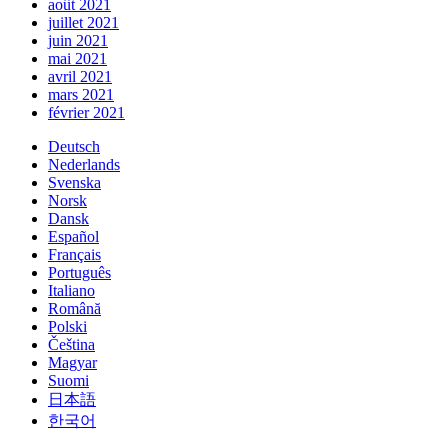
août 2021
juillet 2021
juin 2021
mai 2021
avril 2021
mars 2021
février 2021
Deutsch
Nederlands
Svenska
Norsk
Dansk
Español
Français
Português
Italiano
Română
Polski
Čeština
Magyar
Suomi
日本語
한국어