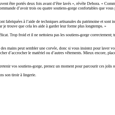
vent être portés deux fois avant d’être lavés », révèle Debora. « Comme 
mmande d’avoir trois ou quatre soutiens-gorge confortables que vous po
 fabriquées à l’aide de techniques artisanales du patrimoine et sont i
r je trouve que cela les aide à garder leur forme plus longtemps. »
licat. Trop froid et il ne nettoiera pas les soutiens-gorge correctement;
 des mains peut sembler une corvée, donc si vous insistez pour laver vo
cher d’accrocher le matériel ou d’autres vêtements. Mieux encore, place
tenir vos soutiens-gorge, prenez un moment pour parcourir ces jolis st
 son tiroir à lingerie.