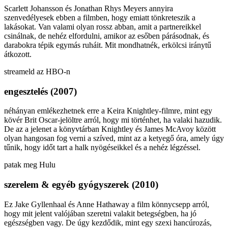
Scarlett Johansson és Jonathan Rhys Meyers annyira
szenvedélyesek ebben a filmben, hogy emiatt tönkreteszik a
lakásokat. Van valami olyan rossz abban, amit a partnereikkel
csinálnak, de nehéz elfordulni, amikor az esőben párásodnak, és
darabokra tépik egymás ruháit. Mit mondhatnék, erkölcsi iránytű
átkozott.
streameld az HBO-n
engesztelés (2007)
néhányan emlékezhetnek erre a Keira Knightley-filmre, mint egy
kövér Brit Oscar-jelöltre arról, hogy mi történhet, ha valaki hazudik.
De az a jelenet a könyvtárban Knightley és James McAvoy között
olyan hangosan fog verni a szíved, mint az a ketyegő óra, amely úgy
tűnik, hogy időt tart a halk nyögéseikkel és a nehéz légzéssel.
patak meg Hulu
szerelem & egyéb gyógyszerek (2010)
Ez Jake Gyllenhaal és Anne Hathaway a film könnycsepp arról,
hogy mit jelent valójában szeretni valakit betegségben, ha jó
egészségben vagy. De úgy kezdődik, mint egy szexi hancúrozás,