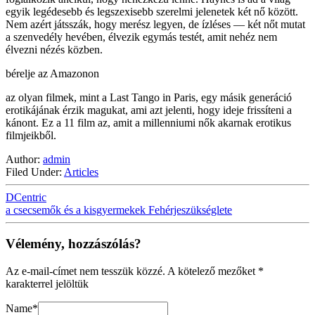
egyik legédesebb és legszexisebb szerelmi jelenetek két nő között.
Nem azért játsszák, hogy merész legyen, de ízléses — két nőt mutat
a szenvedély hevében, élvezik egymás testét, amit nehéz nem
élvezni nézés közben.
bérelje az Amazonon
az olyan filmek, mint a Last Tango in Paris, egy másik generáció
erotikájának érzik magukat, ami azt jelenti, hogy ideje frissíteni a
kánont. Ez a 11 film az, amit a millenniumi nők akarnak erotikus
filmjeikből.
Author:
admin
Filed Under:
Articles
DCentric
a csecsemők és a kisgyermekek Fehérjeszükséglete
Vélemény, hozzászólás?
Az e-mail-címet nem tesszük közzé.
A kötelező mezőket
*
karakterrel jelöltük
Name
*