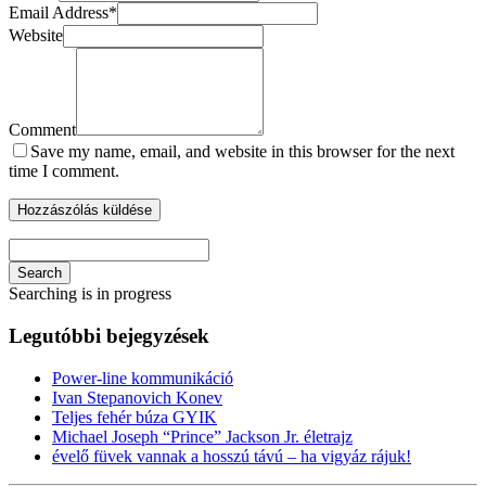
Email Address
*
Website
Comment
Save my name, email, and website in this browser for the next
time I comment.
Search
Searching is in progress
Legutóbbi bejegyzések
Power-line kommunikáció
Ivan Stepanovich Konev
Teljes fehér búza GYIK
Michael Joseph “Prince” Jackson Jr. életrajz
évelő füvek vannak a hosszú távú – ha vigyáz rájuk!