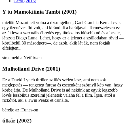
Carol (2015)
Y tu Mamokitinia Tambi (2001)
mielőtt Mozart lett volna a dzsungelben, Gael Garcitia Bernal csak
egy tizenéves fiú volt, aki kirándult a barátjával. Természetesen ez
az út lesz a szexuális ébredés egy titokzatos idősebb nő és a bestie,
játszott Diego Luna. Lehet, hogy ez a jelenet a szállodában rövid —
körülbelül 30 másodperc—, de azok, akik látják, nem fogják
elfelejteni.
streameld a Netflix-en
Mulholland Drive (2001)
Ez a David Lynch thriller az ülés szélén lesz, ami nem sok
meglepetés — rengeteg furcsa és esetenként szörnyű kép van, hogy
körbejárja. De Mulholland Drive is ad nekünk az egyik legszebb
lövés leszbikus szerelmi jelenetek valaha fel a film. Igen, attól a
fickótól, aki a Twin Peaks-et csinálta.
bérelje az iTunes-on
titkár (2002)