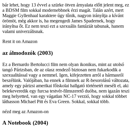
bár lehet, hogy 13 évvel a szürke ötven árnyalata előtt jelent meg, ez
a BDSM film sokkal modernebbnek érzi magát. Talán azért, mert
Maggie Gyllenhaal karaktere úgy tűnik, nagyon irányítja a kívánt
örömöt, még akkor is, ha megengedi James Spadernek, hogy
irányítsa őt. Ez nem teszi ezt a szexuális fantáziát tabunak, hanem
valami univerzálisnak.
Rent it on Amazon
az álmodozók (2003)
Ez a Bernardo Bertolucci film nem olyan ikonikus, mint az utolsó
tangó Párizsban, de az olasz rendező biztosan nem fukarkodik a
szexualitással vagy a nemmel. Igen, kifejezetten arról a hármasról
beszélünk. Valójában, ha ennek a filmnek az R-besorolású változata,
amely egy párizsi amerikai főiskolai hallgató történetét meséli el, aki
belekeveredik egy furcsa testvér-filmszerető duóba, nem igazán teszi
meg helyetted, van egy vágatlan NC-17 verzió, hogy sokkal többet
láthasson Michael Pitt és Eva Green. Sokkal, sokkal több.
nézd meg az Amazon-on
A Notebook (2004)