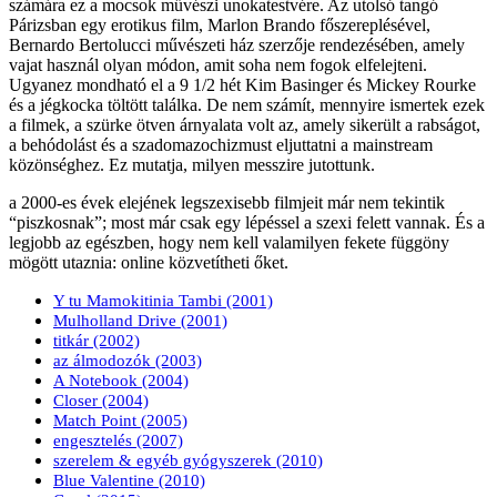
számára ez a mocsok művészi unokatestvére. Az utolsó tangó
Párizsban egy erotikus film, Marlon Brando főszereplésével,
Bernardo Bertolucci művészeti ház szerzője rendezésében, amely
vajat használ olyan módon, amit soha nem fogok elfelejteni.
Ugyanez mondható el a 9 1/2 hét Kim Basinger és Mickey Rourke
és a jégkocka töltött találka. De nem számít, mennyire ismertek ezek
a filmek, a szürke ötven árnyalata volt az, amely sikerült a rabságot,
a behódolást és a szadomazochizmust eljuttatni a mainstream
közönséghez. Ez mutatja, milyen messzire jutottunk.
a 2000-es évek elejének legszexisebb filmjeit már nem tekintik
“piszkosnak”; most már csak egy lépéssel a szexi felett vannak. És a
legjobb az egészben, hogy nem kell valamilyen fekete függöny
mögött utaznia: online közvetítheti őket.
Y tu Mamokitinia Tambi (2001)
Mulholland Drive (2001)
titkár (2002)
az álmodozók (2003)
A Notebook (2004)
Closer (2004)
Match Point (2005)
engesztelés (2007)
szerelem & egyéb gyógyszerek (2010)
Blue Valentine (2010)