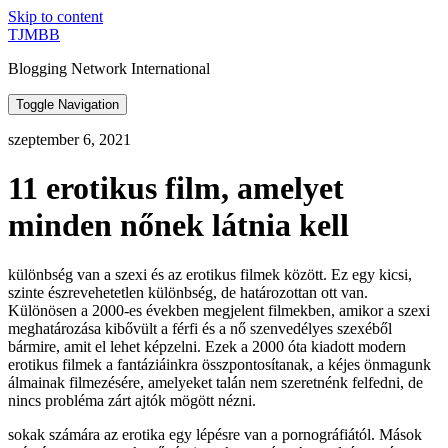
Skip to content
TJMBB
Blogging Network International
Toggle Navigation
szeptember 6, 2021
11 erotikus film, amelyet
minden nőnek látnia kell
különbség van a szexi és az erotikus filmek között. Ez egy kicsi,
szinte észrevehetetlen különbség, de határozottan ott van.
Különösen a 2000-es években megjelent filmekben, amikor a szexi
meghatározása kibővült a férfi és a nő szenvedélyes szexéből
bármire, amit el lehet képzelni. Ezek a 2000 óta kiadott modern
erotikus filmek a fantáziáinkra összpontosítanak, a kéjes önmagunk
álmainak filmezésére, amelyeket talán nem szeretnénk felfedni, de
nincs probléma zárt ajtók mögött nézni.
sokak számára az erotika egy lépésre van a pornográfiától. Mások