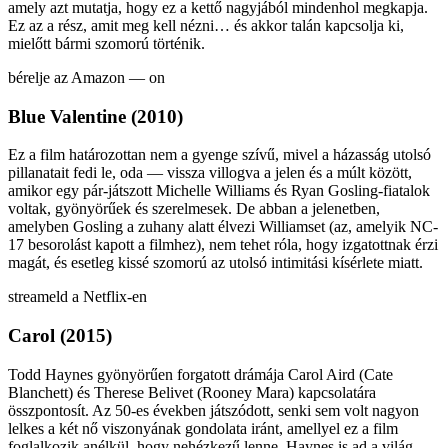
amely azt mutatja, hogy ez a kettő nagyjából mindenhol megkapja.
Ez az a rész, amit meg kell nézni… és akkor talán kapcsolja ki,
mielőtt bármi szomorú történik.
bérelje az Amazon — on
Blue Valentine (2010)
Ez a film határozottan nem a gyenge szívű, mivel a házasság utolsó
pillanatait fedi le, oda — vissza villogva a jelen és a múlt között,
amikor egy pár-játszott Michelle Williams és Ryan Gosling-fiatalok
voltak, gyönyörűek és szerelmesek. De abban a jelenetben,
amelyben Gosling a zuhany alatt élvezi Williamset (az, amelyik NC-
17 besorolást kapott a filmhez), nem tehet róla, hogy izgatottnak érzi
magát, és esetleg kissé szomorú az utolsó intimitási kísérlete miatt.
streameld a Netflix-en
Carol (2015)
Todd Haynes gyönyörűen forgatott drámája Carol Aird (Cate
Blanchett) és Therese Belivet (Rooney Mara) kapcsolatára
összpontosít. Az 50-es években játszódott, senki sem volt nagyon
lelkes a két nő viszonyának gondolata iránt, amellyel ez a film
foglalkozik anélkül, hogy nehézkezű lenne. Haynes is ad a világ