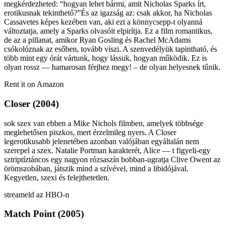
megkérdezheted: “hogyan lehet bármi, amit Nicholas Sparks írt,
erotikusnak tekinthető?”És az igazság az: csak akkor, ha Nicholas
Cassavetes képes kezében van, aki ezt a könnycsepp-t olyanná
változtatja, amely a Sparks olvasóit elpirítja. Ez a film romantikus,
de az a pillanat, amikor Ryan Gosling és Rachel McAdams
csókolóznak az esőben, tovább viszi. A szenvedélyük tapintható, és
több mint egy órát vártunk, hogy lássuk, hogyan működik. Ez is
olyan rossz — hamarosan férjhez megy! – de olyan helyesnek tűnik.
Rent it on Amazon
Closer (2004)
sok szex van ebben a Mike Nichols filmben, amelyek többsége
meglehetősen piszkos, mert érzelmileg nyers. A Closer
legerotikusabb jelenetében azonban valójában egyáltalán nem
szerepel a szex. Natalie Portman karakterét, Alice — t figyeli-egy
sztriptíztáncos egy nagyon rózsaszín bobban-ugratja Clive Owent az
örömszobában, játszik mind a szívével, mind a libidójával.
Kegyetlen, szexi és felejthetetlen.
streameld az HBO-n
Match Point (2005)