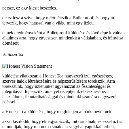
persze, ez egy kicsit beszédes.
de ez lesz a szíve, hogy miért létezik a Bulletproof, és hogyan
tervezik, hogy hatással van a világ, mint egy üzleti.
ennek eredményeként a Bulletproof küldetése és jövőképe kiválóan
alkalmas arra, hogy egyesítsen mindenkit a vállalatban, és irányítsa
döntéseit.
15. Honest Tea
küldetésnyilatkozat: a Honest Tea nagyszerű ízű, egészséges,
szerves italok létrehozására és népszerűsítésére törekszik. Arra
törekszünk, hogy üzletünket ugyanazzal az őszinteséggel és
integritással fejlesszük, amelyet receptjeink elkészítéséhez
használunk, fenntarthatósággal és mindenki számára nagyszerű
ízléssel.
a Honest Tea küldetése, hogy megfeleljen a márkanevüknek.
azzal kezdődik, hogy elmagyarázzák, mit csinálnak, és ezzel azt is
elmondják, hogy mit nem csinálnak: vegyi anyagokkal terhelt,