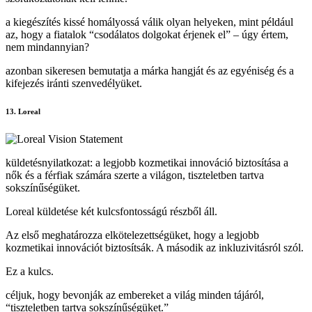
a kiegészítés kissé homályossá válik olyan helyeken, mint például
az, hogy a fiatalok “csodálatos dolgokat érjenek el” – úgy értem,
nem mindannyian?
azonban sikeresen bemutatja a márka hangját és az egyéniség és a
kifejezés iránti szenvedélyüket.
13. Loreal
küldetésnyilatkozat: a legjobb kozmetikai innováció biztosítása a
nők és a férfiak számára szerte a világon, tiszteletben tartva
sokszínűségüket.
Loreal küldetése két kulcsfontosságú részből áll.
Az első meghatározza elkötelezettségüket, hogy a legjobb
kozmetikai innovációt biztosítsák. A második az inkluzivitásról szól.
Ez a kulcs.
céljuk, hogy bevonják az embereket a világ minden tájáról,
“tiszteletben tartva sokszínűségüket.”