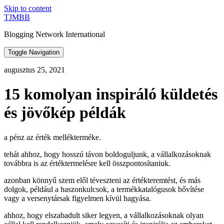
Skip to content
TJMBB
Blogging Network International
Toggle Navigation
augusztus 25, 2021
15 komolyan inspiráló küldetés
és jövőkép példák
a pénz az érték mellékterméke.
tehát ahhoz, hogy hosszú távon boldoguljunk, a vállalkozásoknak
továbbra is az értéktermelésre kell összpontosítaniuk.
azonban könnyű szem elől téveszteni az értékteremtést, és más
dolgok, például a haszonkulcsok, a termékkatalógusok bővítése
vagy a versenytársak figyelmen kívül hagyása.
ahhoz, hogy elszabadult siker legyen, a vállalkozásoknak olyan