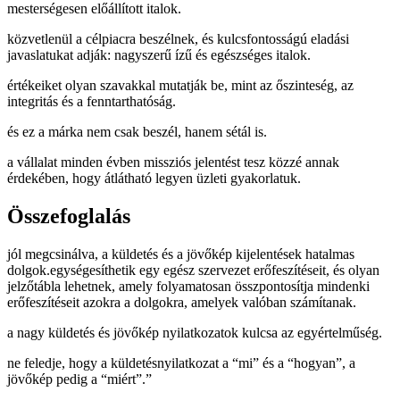
mesterségesen előállított italok.
közvetlenül a célpiacra beszélnek, és kulcsfontosságú eladási
javaslatukat adják: nagyszerű ízű és egészséges italok.
értékeiket olyan szavakkal mutatják be, mint az őszinteség, az
integritás és a fenntarthatóság.
és ez a márka nem csak beszél, hanem sétál is.
a vállalat minden évben missziós jelentést tesz közzé annak
érdekében, hogy átlátható legyen üzleti gyakorlatuk.
Összefoglalás
jól megcsinálva, a küldetés és a jövőkép kijelentések hatalmas
dolgok.egységesíthetik egy egész szervezet erőfeszítéseit, és olyan
jelzőtábla lehetnek, amely folyamatosan összpontosítja mindenki
erőfeszítéseit azokra a dolgokra, amelyek valóban számítanak.
a nagy küldetés és jövőkép nyilatkozatok kulcsa az egyértelműség.
ne feledje, hogy a küldetésnyilatkozat a “mi” és a “hogyan”, a
jövőkép pedig a “miért”.”