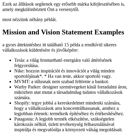
Ezek az állítások segítenek egy erősebb márka kifejlesztésében is,
amely megkülönbözteti Önt a versenytől.
most nézzünk néhány példát.
Mission and Vision Statement Examples
a gyors áttekintéshez itt található 15 példa a rendkívül sikeres
vállalkozások küldetésére és jövőképére:
Tesla: a világ fenntartható energiára való áttérésének
felgyorsítása.
Nike: hozzon inspirációt és innovációt a világ minden
sportolójának*. * Ha van teste, akkor sportoló vagy.
MVMT: a stílusnak nem szabad feltörnie a bankot.
Warby Parker: designer szemüvegeket kínál forradalmi áron,
miközben utat mutat a társadalmilag tudatos vállalkozások
számára.
Shopify: tegye jobbá a kereskedelmet mindenki számára,
hogy a vállalkozások arra koncentrálhassanak, amihez a
legjobban értenek: termékeik építéséhez és értékesítéséhez.
Patagonia: A legjobb termék elkészítése, szükségtelen
károkozás nélkül, üzleti tevékenység felhasználásával
inspirálja és megvalósítja a környezeti válság megoldásait.