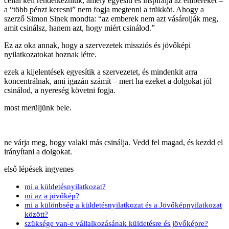
céllal kell rendelkezniük, amely egyesíti és inspirálja az embereket –
a “több pénzt keresni” nem fogja megtenni a trükköt. Ahogy a
szerző Simon Sinek mondta: “az emberek nem azt vásárolják meg,
amit csinálsz, hanem azt, hogy miért csinálod.”
Ez az oka annak, hogy a szervezetek missziós és jövőképi
nyilatkozatokat hoznak létre.
ezek a kijelentések egyesítik a szervezetet, és mindenkit arra
koncentrálnak, ami igazán számít – mert ha ezeket a dolgokat jól
csinálod, a nyereség követni fogja.
most merüljünk bele.
ne várja meg, hogy valaki más csinálja. Vedd fel magad, és kezdd el
irányítani a dolgokat.
első lépések ingyenes
mi a küldetésnyilatkozat?
mi az a jövőkép?
mi a különbség a küldetésnyilatkozat és a Jövőképnyilatkozat
között?
szüksége van-e vállalkozásának küldetésre és jövőképre?