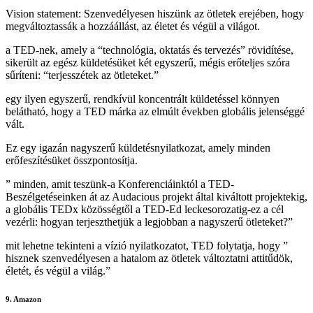
Vision statement: Szenvedélyesen hiszünk az ötletek erejében, hogy
megváltoztassák a hozzáállást, az életet és végül a világot.
a TED-nek, amely a “technológia, oktatás és tervezés” rövidítése,
sikerült az egész küldetésüket két egyszerű, mégis erőteljes szóra
sűríteni: “terjesszétek az ötleteket.”
egy ilyen egyszerű, rendkívül koncentrált küldetéssel könnyen
belátható, hogy a TED márka az elmúlt években globális jelenséggé
vált.
Ez egy igazán nagyszerű küldetésnyilatkozat, amely minden
erőfeszítésüket összpontosítja.
” minden, amit teszünk-a Konferenciáinktól a TED-
Beszélgetéseinken át az Audacious projekt által kiváltott projektekig,
a globális TEDx közösségtől a TED-Ed leckesorozatig-ez a cél
vezérli: hogyan terjeszthetjük a legjobban a nagyszerű ötleteket?”
mit lehetne tekinteni a vízió nyilatkozatot, TED folytatja, hogy ”
hisznek szenvedélyesen a hatalom az ötletek változtatni attitűdök,
életét, és végül a világ.”
9. Amazon