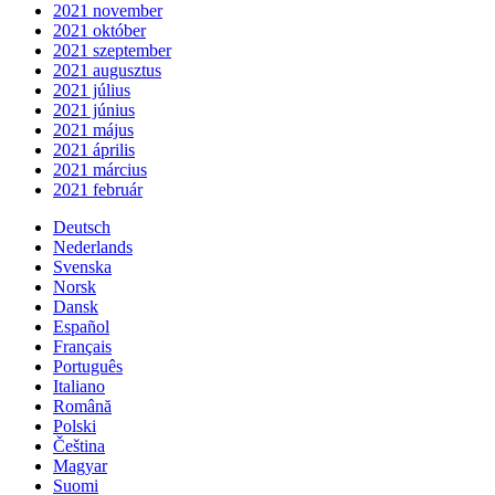
2021 november
2021 október
2021 szeptember
2021 augusztus
2021 július
2021 június
2021 május
2021 április
2021 március
2021 február
Deutsch
Nederlands
Svenska
Norsk
Dansk
Español
Français
Português
Italiano
Română
Polski
Čeština
Magyar
Suomi