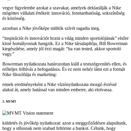
vegye figyelembe azokat a szavakat, amelyek deklarálják a Nike
mögöttes vállalati értékeit: innováció, fenntarthatóság, sokszínűség
és közösség.
azonban a Nike jövőképe milliók szívét ragadta meg.
“inspirációt és innovációt hozni a világ minden sportolójának” elsőre
kissé homályosnak hangzik. Ez a Nike társalapítója, Bill Bowerman
kiegészítése, amely jól érzi magát: “ha van tested, akkor sportoló
vagy.”
Bowerman nyilatkozata határozottan kiáll a testszégyenítés ellen, és
erőteljes felhívás a befogadásra. És ez nem nehéz látni ezt a formát
Nike filozófiája és marketing:
ennek eredményeként a Nike víziónyilatkozata mozgó érzéssé
alakul át, amely hatással van minden emberre, aki elolvassa.
3. MVMT
küldetés és jövőkép nyilatkozat: azon a meggyőződésen alapultunk,
hogy a stílusnak nem szabad feltörnie a bankot. Célunk, hogy