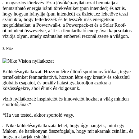
a magasztos törekvés. Ez a jövőkép-nyilatkozat bemutatja a
fenntartható energia iránti törekvésüket (pun intended) és azt is,
hogy hogyan irányítja (pun intended) az üzletet.ez lehetővé teszi
számukra, hogy felfedezzék és fejlesszék más energetikai
megoldásaikat, a Powerwall-t, a Powerpack-et és a Solar Roof-
ot.mindent összevetve, a Tesla fenntartható energiával kapcsolatos
víziója olyan, amely számtalan emberrel rezonál szerte a világon.
2. Nike
Küldetésnyilatkozat: Hozzon létre úttörő sportinnovációkat, tegye
termékeinket fenntarthatóvá, hozzon létre egy kreatív és sokszínű
globális csapatot, és pozitív hatást gyakoroljon azokra a
közösségekre, ahol élünk és dolgozunk.
vízió nyilatkozat: inspirációt és innovációt hozhat a világ minden
sportolójának*.
*Ha van tested, akkor sportoló vagy.
a Nike küldetésnyilatkozata lehet, hogy úgy hangzik, mint egy
Malom, de hatékonyan összefoglalja, hogy mit akarnak csinálni, és
hogyan akarják csinálni.