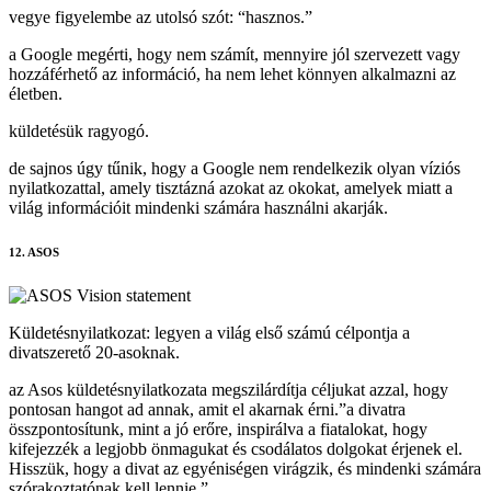
vegye figyelembe az utolsó szót: “hasznos.”
a Google megérti, hogy nem számít, mennyire jól szervezett vagy
hozzáférhető az információ, ha nem lehet könnyen alkalmazni az
életben.
küldetésük ragyogó.
de sajnos úgy tűnik, hogy a Google nem rendelkezik olyan víziós
nyilatkozattal, amely tisztázná azokat az okokat, amelyek miatt a
világ információit mindenki számára használni akarják.
12. ASOS
Küldetésnyilatkozat: legyen a világ első számú célpontja a
divatszerető 20-asoknak.
az Asos küldetésnyilatkozata megszilárdítja céljukat azzal, hogy
pontosan hangot ad annak, amit el akarnak érni.”a divatra
összpontosítunk, mint a jó erőre, inspirálva a fiatalokat, hogy
kifejezzék a legjobb önmagukat és csodálatos dolgokat érjenek el.
Hisszük, hogy a divat az egyéniségen virágzik, és mindenki számára
szórakoztatónak kell lennie.”