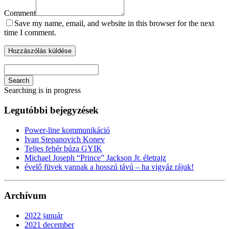
Comment
Save my name, email, and website in this browser for the next
time I comment.
Search
Searching is in progress
Legutóbbi bejegyzések
Power-line kommunikáció
Ivan Stepanovich Konev
Teljes fehér búza GYIK
Michael Joseph “Prince” Jackson Jr. életrajz
évelő füvek vannak a hosszú távú – ha vigyáz rájuk!
Archívum
2022 január
2021 december