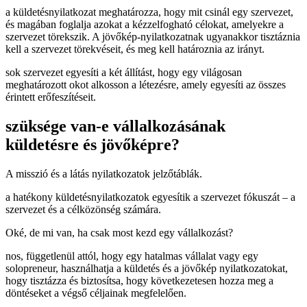
a küldetésnyilatkozat meghatározza, hogy mit csinál egy szervezet,
és magában foglalja azokat a kézzelfogható célokat, amelyekre a
szervezet törekszik. A jövőkép-nyilatkozatnak ugyanakkor tisztáznia
kell a szervezet törekvéseit, és meg kell határoznia az irányt.
sok szervezet egyesíti a két állítást, hogy egy világosan
meghatározott okot alkosson a létezésre, amely egyesíti az összes
érintett erőfeszítéseit.
szüksége van-e vállalkozásának
küldetésre és jövőképre?
A misszió és a látás nyilatkozatok jelzőtáblák.
a hatékony küldetésnyilatkozatok egyesítik a szervezet fókuszát – a
szervezet és a célközönség számára.
Oké, de mi van, ha csak most kezd egy vállalkozást?
nos, függetlenül attól, hogy egy hatalmas vállalat vagy egy
solopreneur, használhatja a küldetés és a jövőkép nyilatkozatokat,
hogy tisztázza és biztosítsa, hogy következetesen hozza meg a
döntéseket a végső céljainak megfelelően.