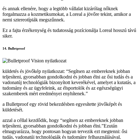
és annak ellenére, hogy a legtöbb vállalat kizárólag nőknek
forgalmazza a kozmetikumokat, a Loreal a jövőre tekint, amikor a
nemi sztereotípiák megszűnnek.
Ez a fajta érzékenység és tudatosság pozícionálja Loreal hosszú távú
siker.
14. Bulletproof
küldetés és jövőkép nyilatkozat: “Segítsen az embereknek jobban
teljesíteni, gyorsabban gondolkodni és jobban élni az ősi tudás és a
vadonatúj technológiák bizonyított keverékével, amelyet a kutatás, a
tudomány és az ügyfeleink, az élsportolók és az egészségügyi
szakemberek mért eredményei enyhítenek.”
a Bulletproof egy rövid bekezdésben egyesítette jövőképét és
küldetését.
azzal a céllal kezdődik, hogy “segítsen az embereknek jobban
teljesíteni, gyorsabban gondolkodni és jobban élni.”Ezután
elmagyarázza, hogy pontosan hogyan tervezik ezt megtenni: ősi
tudás, vadonatúj technológiák és tudomány felhasználásával.