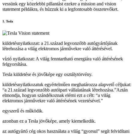
vessünk egy közelebbi pillantást ezekre a mission and vision
statement példákra, és húzzuk ki a legfontosabb összetevőket.
1. Tesla
küldetésnyilatkozat: a 21.század legvonzóbb autógyártójának
létrehozása a világ elektromos járművekre való áttérésével.
vízió nyilatkozat: A világ fenntartható energiára való áttérésének
felgyorsítása.
Tesla küldetése és jövőképe egy osztálytörvény.
küldetésnyilatkozatuk egyértelműen meghatározza alapvető céljukat:
“a 21.század legvonzóbb autóipari vállalatának létrehozása.”Aztán
elmondja, hogyan szándékoznak elérni ezt a célt: “a világ
elektromos járművekre való áttérésének vezetésével.”
egyszerű és működik.
azonban ez a Tesla jövőképe, amely kiemelkedik.
az autógyártó cég okos használata a világ “gyorsul” segít felvidítani