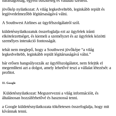
barátságosság, egyéni büszkeség és vállalati szellem.
jövőkép nyilatkozat: A világ legkedveltebb, leginkább repült és
legjövedelmezőbb légitársaságává válni.
A Southwest Airlines az ügyfélszolgálatról szól.
küldetésnyilatkozatuk összefoglalja ezt az ügyfelek iránti
elkötelezettséget, és kiemeli a személyzet és az ügyfelek közötti
személyes interakció fontosságát.
tehát nem meglepő, hogy a Southwest jövőképe “a világ
legkedveltebb, leginkább repült légitársaságává válni.”
bár erősen hangsúlyozzák az ügyfélszolgálatot, nem felejtik el
megemlíteni azt a dolgot, amely lehetővé teszi a vállalat létezését: a
profitot.
11. Google
Küldetésnyilatkozat: Megszervezni a világ információit, és
általánosan hozzáférhetővé és hasznossá tenni.
a Google küldetésnyilatkozata tökéletesen összefoglalja, hogy mit
kívánnak tenni.