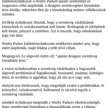
küldetésnyilatkozat: a Warby Parkert lázadó szellemmel és
magasztos céllal alapították: a designer szemüvegeket forradalmi
áron kínálja, miközben élen jár a társadalmilag tudatos vállalkozások
számára.
jövőkép nyilatkozat: hisszük, hogy a szemüveg vásárlásának
könnyűnek és szórakoztatónak kell lennie. Boldognak és jóképűnek
kell lennie, pénzzel a zsebében. Azt is hisszük, hogy mindenkinek
joga van látni.
Warby Parker küldetésnyilatkozata emlékeztet minket arra, hogy
miért alapították, majd feltárja a jobb jövő céljait.
Megjegyzés Az alapvető üzleti cél: “ajánlat designer szemüveg
forradalmi áron.”
a vision nyilatkozatban a szemüveg vásárlásakor a fogyasztók
alapvető problémáival foglalkoznak: bosszantó, unalmas, költséges
lehet, és továbbra is aggódhat, hogy jól néz ki-e vagy sem.
ehelyett arra törekszenek, hogy megoldják ezeket a problémákat, és
könnyűvé, szórakoztatóvá, kellemessé és olcsóvá tegyék a
szemüveg vásárlását.
mindkét nyilatkozat megemlíti a Warby Parkers elkötelezettségét,
hogy szemüveget biztosítson a rászorulóknak szerte a világon.