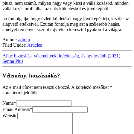
plusz, nem számít, milyen nagy vagy kicsi a vállalkozásod, minden
vállalkozás profitálhat az erős küldetésből és jövőképből.
ha fontolgatja, hogy üzleti küldetését vagy jövőképét írja, kezdje az
alapvető értékeivel. Ezután fontolja meg azt a szélesebb hatást,
amelyet reményei szerint ügyfelein keresztül gyakorol a világra.
Author:
admin
Filed Under:
Articles
Aflac biztosítás: vélemények, lefedettség, és így tovább (2021)
Senna Plus
Vélemény, hozzászólás?
Az e-mail-címet nem tesszük közzé.
A kötelező mezőket
*
karakterrel jelöltük
Name
*
Email Address
*
Website