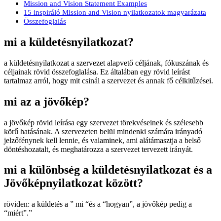
Mission and Vision Statement Examples
15 inspiráló Mission and Vision nyilatkozatok magyarázata
Összefoglalás
mi a küldetésnyilatkozat?
a küldetésnyilatkozat a szervezet alapvető céljának, fókuszának és
céljainak rövid összefoglalása. Ez általában egy rövid leírást
tartalmaz arról, hogy mit csinál a szervezet és annak fő célkitűzései.
mi az a jövőkép?
a jövőkép rövid leírása egy szervezet törekvéseinek és szélesebb
körű hatásának. A szervezeten belül mindenki számára irányadó
jelzőfénynek kell lennie, és valaminek, ami alátámasztja a belső
döntéshozatalt, és meghatározza a szervezet tervezett irányát.
mi a különbség a küldetésnyilatkozat és a
Jövőképnyilatkozat között?
röviden: a küldetés a ” mi “és a “hogyan”, a jövőkép pedig a
“miért”.”