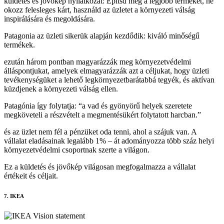
küldetés és jövőkép nyilatkozat: Építsd meg a legjobb terméket, ne
okozz felesleges kárt, használd az üzletet a környezeti válság
inspirálására és megoldására.
Patagonia az üzleti sikerük alapján kezdődik: kiváló minőségű
termékek.
ezután három pontban magyarázzák meg környezetvédelmi
álláspontjukat, amelyek elmagyarázzák azt a céljukat, hogy üzleti
tevékenységüket a lehető legkörnyezetbarátabbá tegyék, és aktívan
küzdjenek a környezeti válság ellen.
Patagónia így folytatja: “a vad és gyönyörű helyek szeretete
megköveteli a részvételt a megmentésükért folytatott harcban.”
és az üzlet nem fél a pénzüket oda tenni, ahol a szájuk van. A
vállalat eladásainak legalább 1% – át adományozza több száz helyi
környezetvédelmi csoportnak szerte a világon.
Ez a küldetés és jövőkép világosan megfogalmazza a vállalat
értékeit és céljait.
7. IKEA