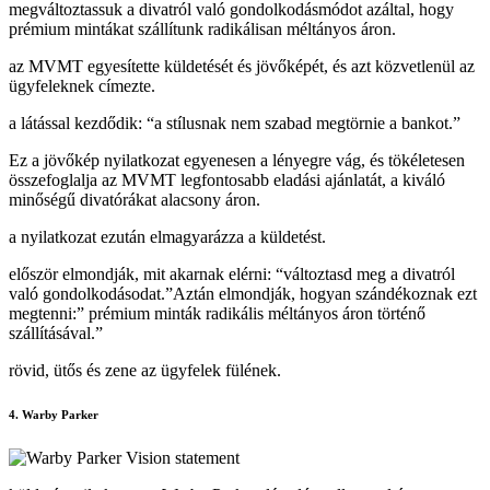
megváltoztassuk a divatról való gondolkodásmódot azáltal, hogy
prémium mintákat szállítunk radikálisan méltányos áron.
az MVMT egyesítette küldetését és jövőképét, és azt közvetlenül az
ügyfeleknek címezte.
a látással kezdődik: “a stílusnak nem szabad megtörnie a bankot.”
Ez a jövőkép nyilatkozat egyenesen a lényegre vág, és tökéletesen
összefoglalja az MVMT legfontosabb eladási ajánlatát, a kiváló
minőségű divatórákat alacsony áron.
a nyilatkozat ezután elmagyarázza a küldetést.
először elmondják, mit akarnak elérni: “változtasd meg a divatról
való gondolkodásodat.”Aztán elmondják, hogyan szándékoznak ezt
megtenni:” prémium minták radikális méltányos áron történő
szállításával.”
rövid, ütős és zene az ügyfelek fülének.
4. Warby Parker