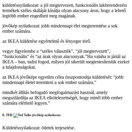
küldetésnyilatkozat: a jól megtervezett, funkcionális lakberendezési
termékek széles skáláját kínálja olyan alacsony áron, hogy a lehető
legtöbb ember engedheti meg magának.
jövőkép nyilatkozat: jobb mindennapi élet megteremtése a sok
ember számára.
az IKEA küldetése egyértelmű és lényegre törő.
vegye figyelembe a “széles választék”, “jól megtervezett”,
“funkcionális” és “az árak olyan alacsonyak.”Ha valaha is jártál az
IKEA – ban, tudni fogod, milyen jól sikerült megtestesíteniük ezeket
a tulajdonságokat.
az IKEA jövőképe egyetlen célra összpontosítja küldetését: “jobb
mindennapi életet teremteni a sok ember számára.”
mindkét állítás befogadó megfogalmazást használ, amely
megszilárdítja az IKEA elkötelezettségét, hogy minél több ember
számára elérhető legyen.”
8. TED
Küldetésnyilatkozat: ötletek terjesztése.