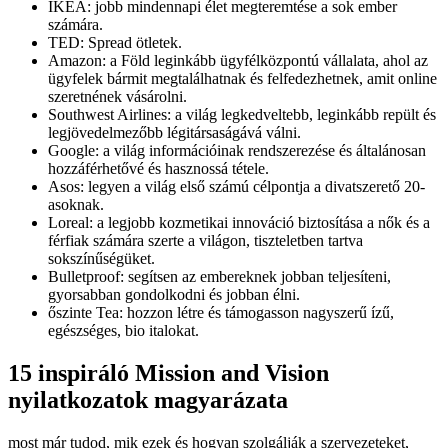
IKEA: jobb mindennapi élet megteremtése a sok ember
számára.
TED: Spread ötletek.
Amazon: a Föld leginkább ügyfélközpontú vállalata, ahol az
ügyfelek bármit megtalálhatnak és felfedezhetnek, amit online
szeretnének vásárolni.
Southwest Airlines: a világ legkedveltebb, leginkább repült és
legjövedelmezőbb légitársaságává válni.
Google: a világ információinak rendszerezése és általánosan
hozzáférhetővé és hasznossá tétele.
Asos: legyen a világ első számú célpontja a divatszerető 20-
asoknak.
Loreal: a legjobb kozmetikai innováció biztosítása a nők és a
férfiak számára szerte a világon, tiszteletben tartva
sokszínűségüket.
Bulletproof: segítsen az embereknek jobban teljesíteni,
gyorsabban gondolkodni és jobban élni.
őszinte Tea: hozzon létre és támogasson nagyszerű ízű,
egészséges, bio italokat.
15 inspiráló Mission and Vision
nyilatkozatok magyarázata
most már tudod, mik ezek és hogyan szolgálják a szervezeteket,