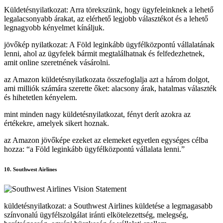
Küldetésnyilatkozat: Arra törekszünk, hogy ügyfeleinknek a lehető
legalacsonyabb árakat, az elérhető legjobb választékot és a lehető
legnagyobb kényelmet kínáljuk.
jövőkép nyilatkozat: A Föld leginkább ügyfélközpontú vállalatának
lenni, ahol az ügyfelek bármit megtalálhatnak és felfedezhetnek,
amit online szeretnének vásárolni.
az Amazon küldetésnyilatkozata összefoglalja azt a három dolgot,
ami milliók számára szerette őket: alacsony árak, hatalmas választék
és hihetetlen kényelem.
mint minden nagy küldetésnyilatkozat, fényt derít azokra az
értékekre, amelyek sikert hoznak.
az Amazon jövőképe ezeket az elemeket egyetlen egységes célba
hozza: “a Föld leginkább ügyfélközpontú vállalata lenni.”
10. Southwest Airlines
küldetésnyilatkozat: a Southwest Airlines küldetése a legmagasabb
színvonalú ügyfélszolgálat iránti elkötelezettség, melegség,