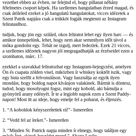
vezethet ebben az évben, ne felejtsd el, hogy pillanat néhány
félelmetes csoport képek. Ha szellemes hangulatban érzed magad, és
csak átöleled ezeket a jó hangulatú hangulatokat, vicces idézetek a
Szent Patrik napjára csak a trükköt fogják megtenni az Instagram
felirataidhoz.
tudjuk, hogy jön egy szilárd, okos feliratot lehet egy ilyen harc — és
amikor ünnepelünk, lehet, hogy nem akar semmilyen időt távol a
móka gondolni egy. Tehát ne izgulj, mert fedezlek. Ezek 21 vicces,
a szellemes idézetek nagyon jól megragadhatják az érzéseidet ezen a
szombaton, márc. 17.
ezekkel a szavakkal feliratozhat egy Instagram-bejegyzést, amelyen
Ön és csapata zölden visel, miközben ír whiskey koktélt iszik, vagy
egy buta szelfit a felvonuláson. Vagy használja az egyik ilyen
mondást, hogy boldog napot kívánjon valakinek. Bármit is döntesz,
tudod, hogy mosolyogni fogsz, mint egy kobold, aki bámulja a
gyönyörű arany edényét. Ír te a legjobb napok ezen a Szent Paddy-
napon! Most itt az ideje, hogy emelje fel a poharat, és éljenzés.
1. “A koboldok kényszerítettek rá!”- Ismeretlen
2. “Vedd fel az íreket.”- Ismeretlen
3. “Minden St. Patrick napja minden ír elmegy, hogy találjon egy
másik Íret, akinek beszédet mond.”- Shane Leslie