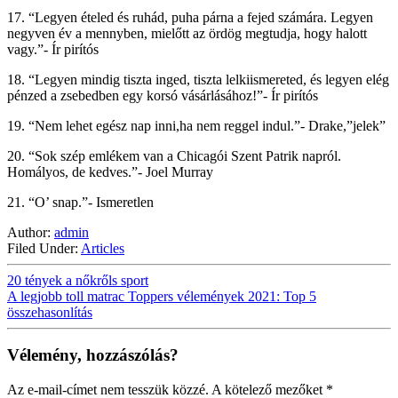
17. “Legyen ételed és ruhád, puha párna a fejed számára. Legyen
negyven év a mennyben, mielőtt az ördög megtudja, hogy halott
vagy.”- Ír pirítós
18. “Legyen mindig tiszta inged, tiszta lelkiismereted, és legyen elég
pénzed a zsebedben egy korsó vásárlásához!”- Ír pirítós
19. “Nem lehet egész nap inni,ha nem reggel indul.”- Drake,”jelek”
20. “Sok szép emlékem van a Chicagói Szent Patrik napról.
Homályos, de kedves.”- Joel Murray
21. “O’ snap.”- Ismeretlen
Author:
admin
Filed Under:
Articles
20 tények a nőkrőls sport
A legjobb toll matrac Toppers vélemények 2021: Top 5
összehasonlítás
Vélemény, hozzászólás?
Az e-mail-címet nem tesszük közzé.
A kötelező mezőket
*