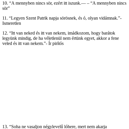
10. “A mennyben nincs sör, ezért itt iszunk.— – “A mennyben nincs
sör”
11. “Legyen Szent Patrik napja sörösnek, és ó, olyan vidámnak.”-
Ismeretlen
12. “Itt van neked és itt van nekem, imádkozom, hogy barátok
legyünk mindig, de ha véletlenül nem értünk egyet, akkor a fene
veled és itt van nekem.”- Ír pirítós
13. “Soha ne vasaljon négylevelű lóhere, mert nem akarja