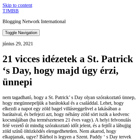
Skip to content
TJMBB
Blogging Network International
Toggle Navigation
június 29, 2021
21 vicces idézetek a St. Patrick
‘s Day, hogy majd úgy érzi,
ünnepi
nem tagadható, hogy a St. Patrick’ s Day olyan szórakoztató ünnep,
hogy megünnepeljük a barátokkal és a családdal. Lehet, hogy
elkezdi a napot egy zöld bagel villásreggelivel a lakásában a
barátaival, és befejezi azt, hogy néhány zöld sört iszik a kedvenc
kocsmájában (ha természetesen 21 éves vagy). A helyi felvonulás
felé vezető út mindig szórakoztató időt jelent, és a fejtől a lábujjig
zöld színű öltözködés elengedhetetlen. Nem akarod, hogy
elkapjanak, ugye? Bárhol is legyen a Szent. Paddy ‘ s Day tervek