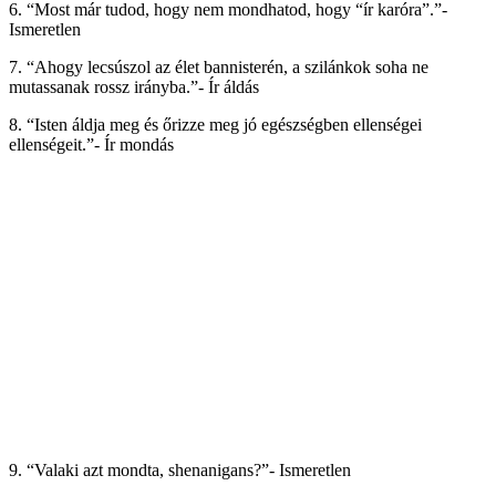
6. “Most már tudod, hogy nem mondhatod, hogy “ír karóra”.”-
Ismeretlen
7. “Ahogy lecsúszol az élet bannisterén, a szilánkok soha ne
mutassanak rossz irányba.”- Ír áldás
8. “Isten áldja meg és őrizze meg jó egészségben ellenségei
ellenségeit.”- Ír mondás
9. “Valaki azt mondta, shenanigans?”- Ismeretlen