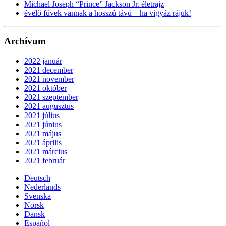
Michael Joseph “Prince” Jackson Jr. életrajz
évelő füvek vannak a hosszú távú – ha vigyáz rájuk!
Archívum
2022 január
2021 december
2021 november
2021 október
2021 szeptember
2021 augusztus
2021 július
2021 június
2021 május
2021 április
2021 március
2021 február
Deutsch
Nederlands
Svenska
Norsk
Dansk
Español