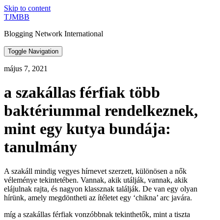
Skip to content
TJMBB
Blogging Network International
Toggle Navigation
május 7, 2021
a szakállas férfiak több
baktériummal rendelkeznek,
mint egy kutya bundája:
tanulmány
A szakáll mindig vegyes hírnevet szerzett, különösen a nők
véleménye tekintetében. Vannak, akik utálják, vannak, akik
elájulnak rajta, és nagyon klassznak találják. De van egy olyan
hírünk, amely megdöntheti az ítéletet egy ‘chikna’ arc javára.
míg a szakállas férfiak vonzóbbnak tekinthetők, mint a tiszta