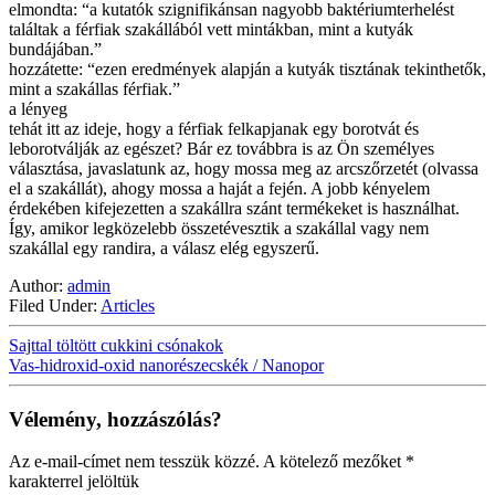
elmondta: “a kutatók szignifikánsan nagyobb baktériumterhelést
találtak a férfiak szakállából vett mintákban, mint a kutyák
bundájában.”
hozzátette: “ezen eredmények alapján a kutyák tisztának tekinthetők,
mint a szakállas férfiak.”
a lényeg
tehát itt az ideje, hogy a férfiak felkapjanak egy borotvát és
leborotválják az egészet? Bár ez továbbra is az Ön személyes
választása, javaslatunk az, hogy mossa meg az arcszőrzetét (olvassa
el a szakállát), ahogy mossa a haját a fején. A jobb kényelem
érdekében kifejezetten a szakállra szánt termékeket is használhat.
Így, amikor legközelebb összetévesztik a szakállal vagy nem
szakállal egy randira, a válasz elég egyszerű.
Author:
admin
Filed Under:
Articles
Sajttal töltött cukkini csónakok
Vas-hidroxid-oxid nanorészecskék / Nanopor
Vélemény, hozzászólás?
Az e-mail-címet nem tesszük közzé.
A kötelező mezőket
*
karakterrel jelöltük