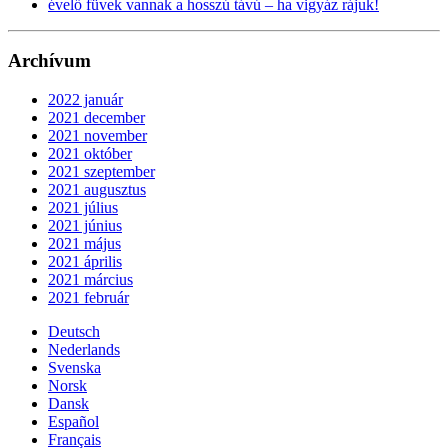
évelő füvek vannak a hosszú távú – ha vigyáz rájuk!
Archívum
2022 január
2021 december
2021 november
2021 október
2021 szeptember
2021 augusztus
2021 július
2021 június
2021 május
2021 április
2021 március
2021 február
Deutsch
Nederlands
Svenska
Norsk
Dansk
Español
Français