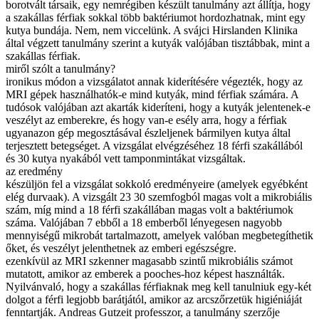
borotvált társaik, egy nemrégiben készült tanulmány azt állítja, hogy
a szakállas férfiak sokkal több baktériumot hordozhatnak, mint egy
kutya bundája. Nem, nem viccelünk. A svájci Hirslanden Klinika
által végzett tanulmány szerint a kutyák valójában tisztábbak, mint a
szakállas férfiak.
miről szólt a tanulmány?
ironikus módon a vizsgálatot annak kiderítésére végezték, hogy az
MRI gépek használhatók-e mind kutyák, mind férfiak számára. A
tudósok valójában azt akarták kideríteni, hogy a kutyák jelentenek-e
veszélyt az emberekre, és hogy van-e esély arra, hogy a férfiak
ugyanazon gép megosztásával észleljenek bármilyen kutya által
terjesztett betegséget. A vizsgálat elvégzéséhez 18 férfi szakállából
és 30 kutya nyakából vett tamponmintákat vizsgáltak.
az eredmény
készüljön fel a vizsgálat sokkoló eredményeire (amelyek egyébként
elég durvaak). A vizsgált 23 30 szemfogból magas volt a mikrobiális
szám, míg mind a 18 férfi szakállában magas volt a baktériumok
száma. Valójában 7 ebből a 18 emberből lényegesen nagyobb
mennyiségű mikrobát tartalmazott, amelyek valóban megbetegíthetik
őket, és veszélyt jelenthetnek az emberi egészségre.
ezenkívül az MRI szkenner magasabb szintű mikrobiális számot
mutatott, amikor az emberek a pooches-hoz képest használták.
Nyilvánvaló, hogy a szakállas férfiaknak meg kell tanulniuk egy-két
dolgot a férfi legjobb barátjától, amikor az arcszőrzetük higiéniáját
fenntartják. Andreas Gutzeit professzor, a tanulmány szerzője