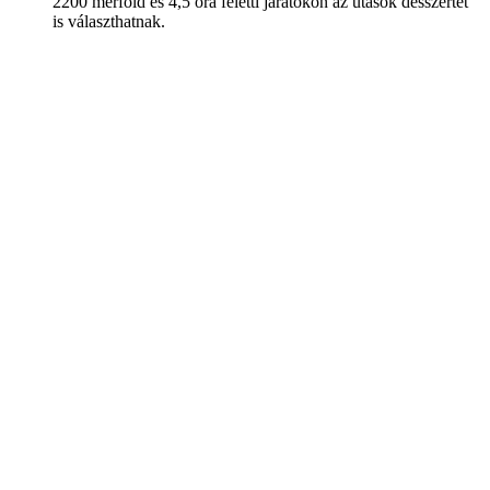
2200 mérföld és 4,5 óra feletti járatokon az utasok desszertet
is választhatnak.