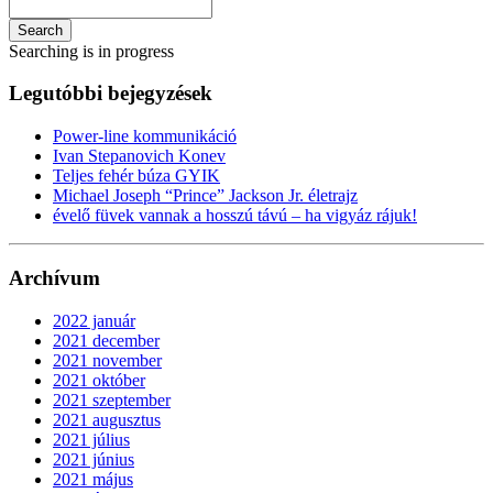
Search
Searching is in progress
Legutóbbi bejegyzések
Power-line kommunikáció
Ivan Stepanovich Konev
Teljes fehér búza GYIK
Michael Joseph “Prince” Jackson Jr. életrajz
évelő füvek vannak a hosszú távú – ha vigyáz rájuk!
Archívum
2022 január
2021 december
2021 november
2021 október
2021 szeptember
2021 augusztus
2021 július
2021 június
2021 május