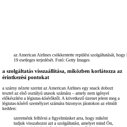
az American Airlines csökkentette repülési szolgáltatását, hog
19 esetleges terjedését. Fotó: Getty Images
a szolgáltatás visszaállítása, miközben korlátozza az
érintkezési pontokat
a szárny nézete szerint az American Airlines egy snack dobozt
tesztel az első osztályú utasok számára – amely nem igényel
előkészítést a légiutas-kísérőktől. A következő üzenet jelent meg a
légiutas-kísérő személyzet számára bizonyos járatokon az elmúlt
kedden:
szeretnénk felhívni a figyelmünket arra, hogy miként
tudjuk visszahozni azt a szolgáltatást, amelyet mind Ön,