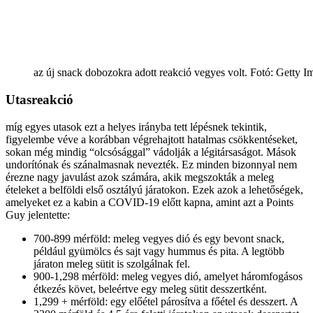
az új snack dobozokra adott reakció vegyes volt. Fotó: Getty I
Utasreakció
míg egyes utasok ezt a helyes irányba tett lépésnek tekintik,
figyelembe véve a korábban végrehajtott hatalmas csökkentéseket,
sokan még mindig “olcsósággal” vádolják a légitársaságot. Mások
undorítónak és szánalmasnak nevezték. Ez minden bizonnyal nem
érezne nagy javulást azok számára, akik megszokták a meleg
ételeket a belföldi első osztályú járatokon. Ezek azok a lehetőségek,
amelyeket ez a kabin a COVID-19 előtt kapna, amint azt a Points
Guy jelentette:
700-899 mérföld: meleg vegyes dió és egy bevont snack,
például gyümölcs és sajt vagy hummus és pita. A legtöbb
járaton meleg sütit is szolgálnak fel.
900-1,298 mérföld: meleg vegyes dió, amelyet háromfogásos
étkezés követ, beleértve egy meleg sütit desszertként.
1,299 + mérföld: egy előétel párosítva a főétel és desszert. A