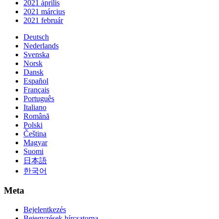
2021 április
2021 március
2021 február
Deutsch
Nederlands
Svenska
Norsk
Dansk
Español
Français
Português
Italiano
Română
Polski
Čeština
Magyar
Suomi
日本語
한국어
Meta
Bejelentkezés
Bejegyzések hírcsatorna