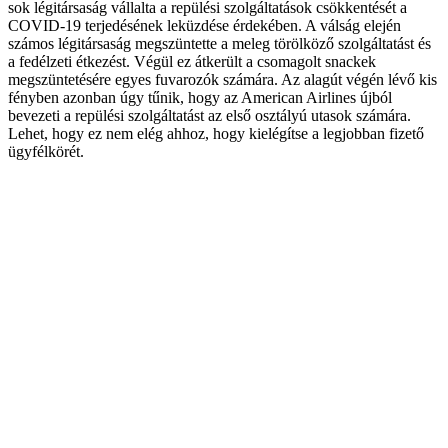
sok légitársaság vállalta a repülési szolgáltatások csökkentését a
COVID-19 terjedésének leküzdése érdekében. A válság elején
számos légitársaság megszüntette a meleg törölköző szolgáltatást és
a fedélzeti étkezést. Végül ez átkerült a csomagolt snackek
megszüntetésére egyes fuvarozók számára. Az alagút végén lévő kis
fényben azonban úgy tűnik, hogy az American Airlines újból
bevezeti a repülési szolgáltatást az első osztályú utasok számára.
Lehet, hogy ez nem elég ahhoz, hogy kielégítse a legjobban fizető
ügyfélkörét.