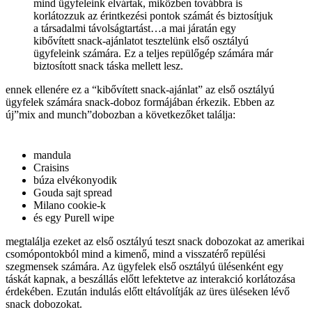
mind ügyfeleink elvártak, miközben továbbra is
korlátozzuk az érintkezési pontok számát és biztosítjuk
a társadalmi távolságtartást…a mai járatán egy
kibővített snack-ajánlatot tesztelünk első osztályú
ügyfeleink számára. Ez a teljes repülőgép számára már
biztosított snack táska mellett lesz.
ennek ellenére ez a “kibővített snack-ajánlat” az első osztályú
ügyfelek számára snack-doboz formájában érkezik. Ebben az
új”mix and munch”dobozban a következőket találja:
mandula
Craisins
búza elvékonyodik
Gouda sajt spread
Milano cookie-k
és egy Purell wipe
megtalálja ezeket az első osztályú teszt snack dobozokat az amerikai
csomópontokból mind a kimenő, mind a visszatérő repülési
szegmensek számára. Az ügyfelek első osztályú ülésenként egy
táskát kapnak, a beszállás előtt lefektetve az interakció korlátozása
érdekében. Ezután indulás előtt eltávolítják az üres üléseken lévő
snack dobozokat.