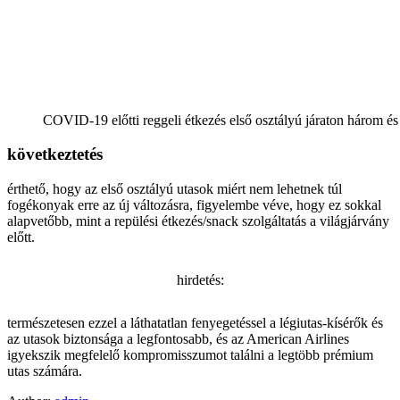
COVID-19 előtti reggeli étkezés első osztályú járaton három és 
következtetés
érthető, hogy az első osztályú utasok miért nem lehetnek túl
fogékonyak erre az új változásra, figyelembe véve, hogy ez sokkal
alapvetőbb, mint a repülési étkezés/snack szolgáltatás a világjárvány
előtt.
hirdetés:
természetesen ezzel a láthatatlan fenyegetéssel a légiutas-kísérők és
az utasok biztonsága a legfontosabb, és az American Airlines
igyekszik megfelelő kompromisszumot találni a legtöbb prémium
utas számára.