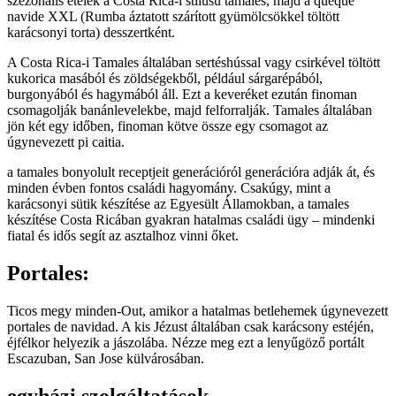
szezonális ételek a Costa Rica-i stílusú tamales, majd a queque
navide XXL (Rumba áztatott szárított gyümölcsökkel töltött
karácsonyi torta) desszertként.
A Costa Rica-i Tamales általában sertéshússal vagy csirkével töltött
kukorica masából és zöldségekből, például sárgarépából,
burgonyából és hagymából áll. Ezt a keveréket ezután finoman
csomagolják banánlevelekbe, majd felforralják. Tamales általában
jön két egy időben, finoman kötve össze egy csomagot az
úgynevezett pi caitia.
a tamales bonyolult receptjeit generációról generációra adják át, és
minden évben fontos családi hagyomány. Csakúgy, mint a
karácsonyi sütik készítése az Egyesült Államokban, a tamales
készítése Costa Ricában gyakran hatalmas családi ügy – mindenki
fiatal és idős segít az asztalhoz vinni őket.
Portales:
Ticos megy minden-Out, amikor a hatalmas betlehemek úgynevezett
portales de navidad. A kis Jézust általában csak karácsony estéjén,
éjfélkor helyezik a jászolába. Nézze meg ezt a lenyűgöző portált
Escazuban, San Jose külvárosában.
egyházi szolgáltatások