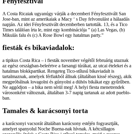
Fényfesztivál
A Costa Ricaiak ugyanúgy várják a decemberi Fényfesztivált San
Jose-ban, mint az amerikaiak a Macy ‘ s Day felvonulást a hálaadás
napján. Az idei Fényfesztivált decemberben tartották. 13, és a Tico
Times találóan írta le, mint egy kombinációja ” (a) Las Vegas, (b)
Mikulás falu és (c) A Rose Bowl egy hatalmas party.”
fiesták és bikaviadalok:
a tipikus Costa Rica – i fiesták november végétől februárig utaznak
az egész országban-beleértve a farsangi túrákat, az utcai ételeket és a
hatalmas blokkpartikat. Rengeteg Tico-stílusú bikaviadalt is
tartalmaznak, amelyek férfiakból állnak (általában kissé részeg), akik
megpróbálnak lovagolni és gúnyolni a dühös bikákat egy gyűrűben.
Ne aggódjon – a bika nem sérül meg! A helyi fiesta menetrendek
városonként változnak, általában 3-7 napig tartanak az adott pueblo-
ban.
Tamales & karácsonyi torta
a karácsonyi vacsorát általában karácsony estéjén fogyasztják,
amelyet spanyolul Noche Buena-nak hívnak. A kétcsillagos