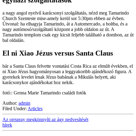
a nagy angol nyelvű karácsonyi szolgáltatás, nézd meg Tamarindo
Church Szenteste mise-amely kerül sor 5:30pm ebben az évben.
Útvonal: ha elhagyja Tamarindo, át a Automercado, a boltba, és a
nagy autómosó/szolgáltató központ a jobb oldalon az út. A
Tamarindo templom csak egy kicsit feljebb található a dombon, az út
bal oldalán.
El ni Xiao Jézus versus Santa Claus
bár a Santa Claus felvette vontatási Costa Rica az elmúlt években, el
ni Xiao Jézus hagyományosan a leggyakoribb ajándékozó figura. A
gyerekek levelet írnak Jézus babának a Mikulás helyett, aki
karácsonykor ajándékokat hoz nekik.
fotó:: Genna Marie Tamarindo családi fotók
Author:
admin
Filed Under:
Articles
Az orrspray megkönnyíti az ágy nedvesítését
hírek