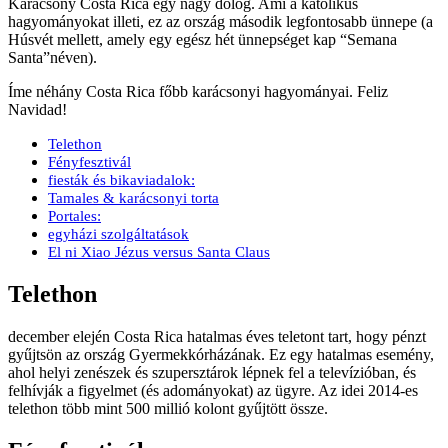
Karácsony Costa Rica egy nagy dolog. Ami a katolikus
hagyományokat illeti, ez az ország második legfontosabb ünnepe (a
Húsvét mellett, amely egy egész hét ünnepséget kap “Semana
Santa”néven).
Íme néhány Costa Rica főbb karácsonyi hagyományai. Feliz
Navidad!
Telethon
Fényfesztivál
fiesták és bikaviadalok:
Tamales & karácsonyi torta
Portales:
egyházi szolgáltatások
El ni Xiao Jézus versus Santa Claus
Telethon
december elején Costa Rica hatalmas éves teletont tart, hogy pénzt
gyűjtsön az ország Gyermekkórházának. Ez egy hatalmas esemény,
ahol helyi zenészek és szupersztárok lépnek fel a televízióban, és
felhívják a figyelmet (és adományokat) az ügyre. Az idei 2014-es
telethon több mint 500 millió kolont gyűjtött össze.