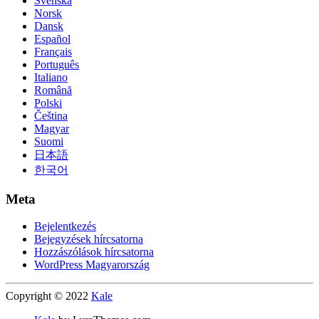
Svenska
Norsk
Dansk
Español
Français
Português
Italiano
Română
Polski
Čeština
Magyar
Suomi
日本語
한국어
Meta
Bejelentkezés
Bejegyzések hírcsatorna
Hozzászólások hírcsatorna
WordPress Magyarország
Copyright © 2022
Kale