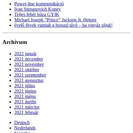
Power-line kommunikáció
Ivan Stepanovich Konev
Teljes fehér búza GYIK
Michael Joseph “Prince” Jackson Jr. életrajz
évelő füvek vannak a hosszú távú – ha vigyáz rájuk!
Archívum
2022 január
2021 december
2021 november
2021 október
2021 szeptember
2021 augusztus
2021 július
2021 június
2021 május
2021 április
2021 március
2021 február
Deutsch
Nederlands