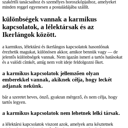
szakértői tanácsaihoz és személyes horoszkópjaihoz, amelyeket
minden reggel egyenesen a postaládájába szállít.
különbségek vannak a karmikus
kapcsolatok, a lélektársak és az
Ikerlángok között.
a karmikus, lélektársi és ikerlángos kapcsolatok hasonlónak
érezhetik magukat, különösen akkor, amikor bennük vagy — de
jelentős különbségek vannak. Nem igazán ismeri a tartós hatásokat
és a valódi címkét, amíg nem volt ideje feldolgozni őket.
a karmikus kapcsolatok jellemzően olyan
emberekkel vannak, akiknek célja, hogy leckét
adjanak nekünk.
bár a szeretet heves, önző, gyakran mérgező, és nem célja, hogy
tartós legyen.
a karmikus kapcsolatok nem lehetnek lelki társak.
a lélektársi kapcsolatok viszont azok, amelyek arra késztetnek