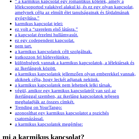
” a karmikus kapcsolat egy romantikus kötelék, amely a
lélekcsoportod valakivel alakul ki, és ez egy olyan kapcsolat,
amelynek célja az elmúlt élet tanulságainak és fájdalmának
gyógyítása.”
karmikus kapcsolat jelei:
ez volt a “szerelem első látásra.”
a kapcsolat érzelmi hullámvasút.
ez egy codependent kapcsolat.
nem tart.
a karmikus kapcsolatok célt szolgálnak.
iratkozzon fel hírlevelünkre.
különbségek vannak a karmikus kapcsolatok, a lélektársak és
az Ikerlángok között.
a karmikus kapcsolatok jellemzően olyan emberekkel vannak,
akiknek célja, hogy leckét adjanak nekünk.
a karmikus kapcsolatok nem lehetnek lelki társak.
végül, amikor egy karmikus kapcsolatról van szó az
ikerlánggal szemben, az ikerláng kapcsolatok teljesen
meghaladják az összes címkét.
Trending on YourTango:
azonosíthat egy karmikus kapcsolatot a pszichés
csatornázással.
a karmikus kapcsolatok megértése:
mi a karmikus kapcsolat?