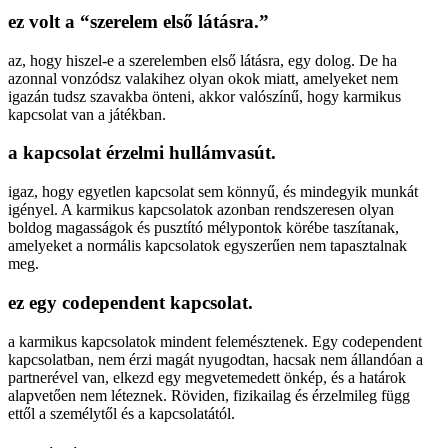
ez volt a “szerelem első látásra.”
az, hogy hiszel-e a szerelemben első látásra, egy dolog. De ha
azonnal vonzódsz valakihez olyan okok miatt, amelyeket nem
igazán tudsz szavakba önteni, akkor valószínű, hogy karmikus
kapcsolat van a játékban.
a kapcsolat érzelmi hullámvasút.
igaz, hogy egyetlen kapcsolat sem könnyű, és mindegyik munkát
igényel. A karmikus kapcsolatok azonban rendszeresen olyan
boldog magasságok és pusztító mélypontok körébe taszítanak,
amelyeket a normális kapcsolatok egyszerűen nem tapasztalnak
meg.
ez egy codependent kapcsolat.
a karmikus kapcsolatok mindent felemésztenek. Egy codependent
kapcsolatban, nem érzi magát nyugodtan, hacsak nem állandóan a
partnerével van, elkezd egy megvetemedett önkép, és a határok
alapvetően nem léteznek. Röviden, fizikailag és érzelmileg függ
ettől a személytől és a kapcsolatától.