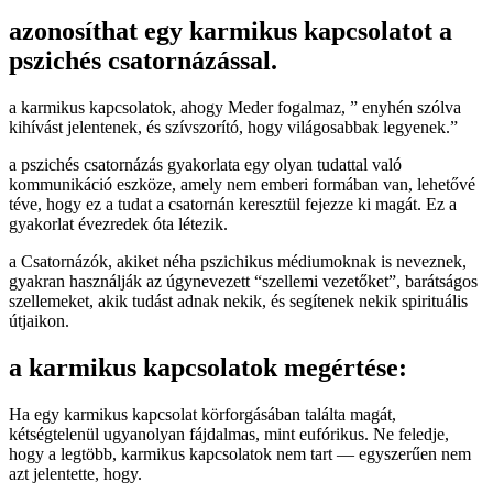
azonosíthat egy karmikus kapcsolatot a
pszichés csatornázással.
a karmikus kapcsolatok, ahogy Meder fogalmaz, ” enyhén szólva
kihívást jelentenek, és szívszorító, hogy világosabbak legyenek.”
a pszichés csatornázás gyakorlata egy olyan tudattal való
kommunikáció eszköze, amely nem emberi formában van, lehetővé
téve, hogy ez a tudat a csatornán keresztül fejezze ki magát. Ez a
gyakorlat évezredek óta létezik.
a Csatornázók, akiket néha pszichikus médiumoknak is neveznek,
gyakran használják az úgynevezett “szellemi vezetőket”, barátságos
szellemeket, akik tudást adnak nekik, és segítenek nekik spirituális
útjaikon.
a karmikus kapcsolatok megértése:
Ha egy karmikus kapcsolat körforgásában találta magát,
kétségtelenül ugyanolyan fájdalmas, mint eufórikus. Ne feledje,
hogy a legtöbb, karmikus kapcsolatok nem tart — egyszerűen nem
azt jelentette, hogy.