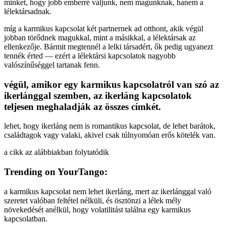
minket, hogy jobb emberré váljunk, nem magunknak, hanem a
lélektársadnak.
míg a karmikus kapcsolat két partnernek ad otthont, akik végül
jobban törődnek magukkal, mint a másikkal, a lélektársak az
ellenkezője. Bármit megtennél a lelki társadért, ők pedig ugyanezt
tennék érted — ezért a lélektársi kapcsolatok nagyobb
valószínűséggel tartanak fenn.
végül, amikor egy karmikus kapcsolatról van szó az
ikerlánggal szemben, az ikerláng kapcsolatok
teljesen meghaladják az összes címkét.
lehet, hogy ikerláng nem is romantikus kapcsolat, de lehet barátok,
családtagok vagy valaki, akivel csak túlnyomóan erős kötelék van.
a cikk az alábbiakban folytatódik
Trending on YourTango:
a karmikus kapcsolat nem lehet ikerláng, mert az ikerlánggal való
szeretet valóban feltétel nélküli, és ösztönzi a lélek mély
növekedését anélkül, hogy volatilitást találna egy karmikus
kapcsolatban.