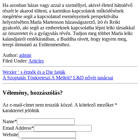
Ha azonban házas vagy azzal a személlyel, akivel életed hátralévő
részét le akarod tölteni, a karmikus kapcsolatok működésének
megértése segít a kapcsolatod eseményeinek perspektívába
helyezésében.Marla Martenson házasságszerző, író és Reiki
gyakorló, aki segít az embereknek kapcsolatba lépni lelki társaikkal
az önszeretet és a gyógyulás révén. Tudjon meg többet Marla lelki
kalandjairól emlékiratában, a Buddha rávett, hogy tegyem meg,
terepi útmutató az Enlitenmenthez.
Author:
admin
Filed Under:
Articles
Wexler ‘ s érmék és a Die fajták
A Szoptatás Tönkreteszi A Melleit? L&D nővér tanácsai
Vélemény, hozzászólás?
Az e-mail-címet nem tesszük közzé.
A kötelező mezőket
*
karakterrel jelöltük
Name
*
Email Address
*
Website