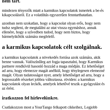
nem tart.
mindezen tényezők miatt a karmikus kapcsolatok ismertek a be-és
kikapcsolásról. Ez a volatilitás egyszerűen fenntarthatatlan.
azonban nem szokatlan, hogy a kapcsolat olyan erős, hogy nem
tudsz segíteni, de megtalálni az utat vissza egymáshoz, annak
ellenére, hogy a szívedben tudod, hogy nem biztos, hogy
bármelyikőtök számára megfelelő.
a karmikus kapcsolatok célt szolgálnak.
a karmikus kapcsolatok a növekedés forrása azok számára, akik
benne vannak. Valószínűleg azt fogja tapasztalni, hogy Karmikus
partnere rendkívül hasonló hozzád a maga módján. Ez lehetőséget
ad arra, hogy elemezze magát anélkül, hogy ténylegesen elemezné
magát. Olyan tudatosságot nyer, amely lehetőséget ad arra, hogy a
legrosszabb részeket jobbra változtassa. röviden: a karmikus
kapcsolatok olyan leckék, amelyek lehetővé teszik a gyógyulást és
az érést.
iratkozzon fel hírlevelünkre.
Csatlakozzon most a YourTango felkapott cikkeihez, Legjobb