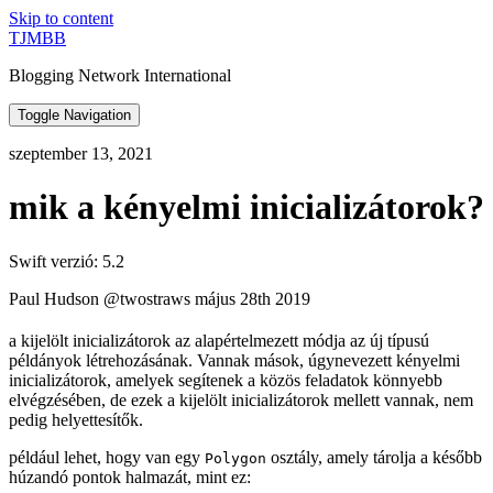
Skip to content
TJMBB
Blogging Network International
Toggle Navigation
szeptember 13, 2021
mik a kényelmi inicializátorok?
Swift verzió: 5.2
Paul Hudson @twostraws május 28th 2019
a kijelölt inicializátorok az alapértelmezett módja az új típusú
példányok létrehozásának. Vannak mások, úgynevezett kényelmi
inicializátorok, amelyek segítenek a közös feladatok könnyebb
elvégzésében, de ezek a kijelölt inicializátorok mellett vannak, nem
pedig helyettesítők.
például lehet, hogy van egy
osztály, amely tárolja a később
Polygon
húzandó pontok halmazát, mint ez: