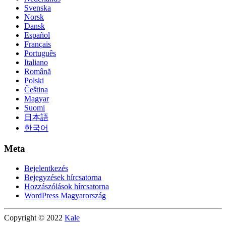
Svenska
Norsk
Dansk
Español
Français
Português
Italiano
Română
Polski
Čeština
Magyar
Suomi
日本語
한국어
Meta
Bejelentkezés
Bejegyzések hírcsatorna
Hozzászólások hírcsatorna
WordPress Magyarország
Copyright © 2022
Kale