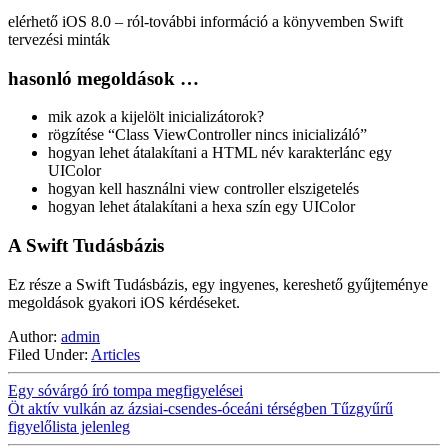
elérhető iOS 8.0 – ról-további információ a könyvemben Swift
tervezési minták
hasonló megoldások …
mik azok a kijelölt inicializátorok?
rögzítése “Class ViewController nincs inicializáló”
hogyan lehet átalakítani a HTML név karakterlánc egy
UIColor
hogyan kell használni view controller elszigetelés
hogyan lehet átalakítani a hexa szín egy UIColor
A Swift Tudásbázis
Ez része a Swift Tudásbázis, egy ingyenes, kereshető gyűjteménye
megoldások gyakori iOS kérdéseket.
Author:
admin
Filed Under:
Articles
Egy sóvárgó író tompa megfigyelései
Öt aktív vulkán az ázsiai-csendes-óceáni térségben Tűzgyűrű
figyelőlista jelenleg