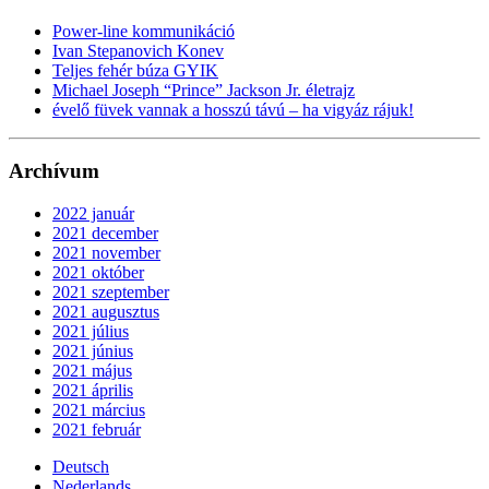
Power-line kommunikáció
Ivan Stepanovich Konev
Teljes fehér búza GYIK
Michael Joseph “Prince” Jackson Jr. életrajz
évelő füvek vannak a hosszú távú – ha vigyáz rájuk!
Archívum
2022 január
2021 december
2021 november
2021 október
2021 szeptember
2021 augusztus
2021 július
2021 június
2021 május
2021 április
2021 március
2021 február
Deutsch
Nederlands