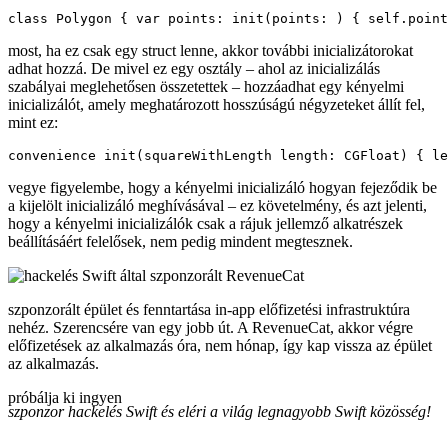
class Polygon { var points: init(points: ) { self.point
most, ha ez csak egy struct lenne, akkor további inicializátorokat
adhat hozzá. De mivel ez egy osztály – ahol az inicializálás
szabályai meglehetősen összetettek – hozzáadhat egy kényelmi
inicializálót, amely meghatározott hosszúságú négyzeteket állít fel,
mint ez:
convenience init(squareWithLength length: CGFloat) { le
vegye figyelembe, hogy a kényelmi inicializáló hogyan fejeződik be
a kijelölt inicializáló meghívásával – ez követelmény, és azt jelenti,
hogy a kényelmi inicializálók csak a rájuk jellemző alkatrészek
beállításáért felelősek, nem pedig mindent megtesznek.
szponzorált épület és fenntartása in-app előfizetési infrastruktúra
nehéz. Szerencsére van egy jobb út. A RevenueCat, akkor végre
előfizetések az alkalmazás óra, nem hónap, így kap vissza az épület
az alkalmazás.
próbálja ki ingyen
szponzor hackelés Swift és eléri a világ legnagyobb Swift közösség!